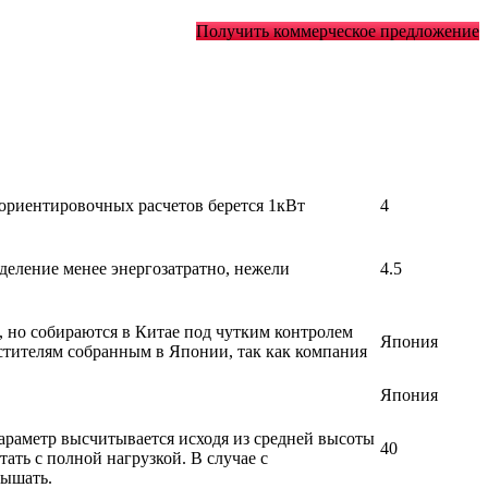
Получить коммерческое предложение
 ориентировочных расчетов берется 1кВт
4
деление менее энергозатратно, нежели
4.5
, но собираются в Китае под чутким контролем
Япония
стителям собранным в Японии, так как компания
Япония
араметр высчитывается исходя из средней высоты
40
ать с полной нагрузкой. В случае с
вышать.