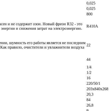
0,025
0,025
800
ен и не содержит озон. Новый фреон R32 - это
R410A
энергии и снижения затрат на электроэнергию.
ении, шумность его работы является не последним
22
 Как правило, очистители и увлажнители воздуха
44
1/4
1/2
16
220/50/1
203х840х268
20,3
84
26,8
9