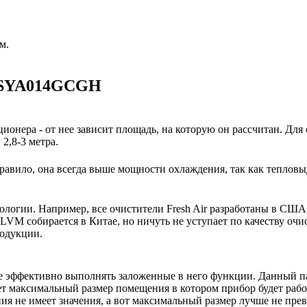
м.
 ASYA014GCGH
ионера - от нее зависит площадь, на которую он рассчитан. Для
2,8-3 метра.
авило, она всегда выше мощности охлаждения, так как тепловы
нологии. Например, все очистители Fresh Air разработаны в США
VM собирается в Китае, но ничуть не уступает по качеству очи
родукции.
е эффективно выполнять заложенные в него функции. Данный п
ет максимальный размер помещения в котором прибор будет работ
 не имеет значения, а вот максимальный размер лучше не пре