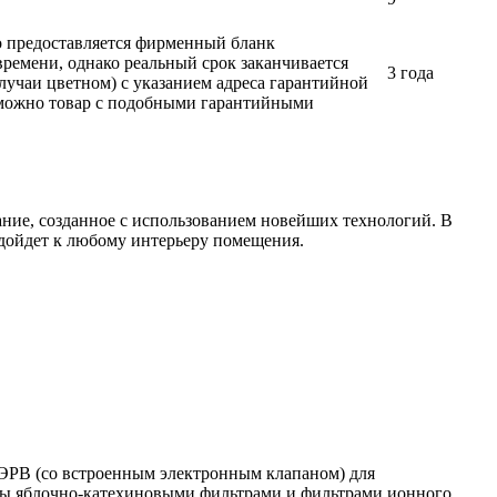
ло предоставляется фирменный бланк
времени, однако реальный срок заканчивается
3 года
лучаи цветном) с указанием адреса гарантийной
возможно товар с подобными гарантийными
ние, созданное с использованием новейших технологий. В
одойдет к любому интерьеру помещения.
РВ (со встроенным электронным клапаном) для
ны яблочно-катехиновыми фильтрами и фильтрами ионного