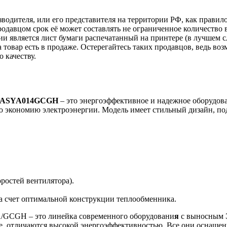
зводителя, или его представителя на территории РФ, как прави
одавцом срок её может составлять не ограниченное количество 
ии является лист бумаги распечатанный на принтере (в лучшем с
ка товар есть в продаже. Остерегайтесь таких продавцов, ведь 
 качеству.
ASYA014GCGH
– это энергоэффективное и надежное оборудова
ую экономию электроэнергии. Модель имеет стильный дизайн, п
ростей вентилятора).
за счет оптимальной конструкции теплообменника.
A/GCGH – это линейка современного оборудовани
я
с выносным Э
е, отличаются высокой энергоэффективностью. Все они оснаще