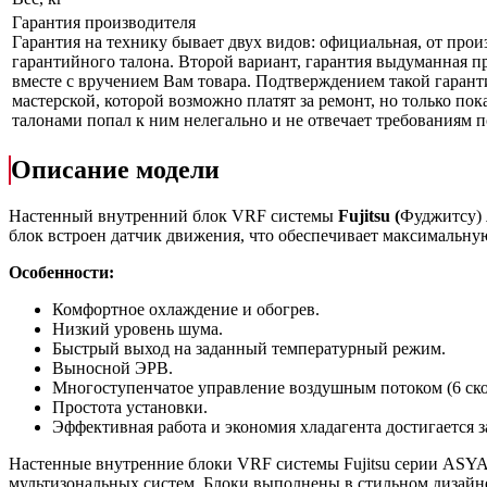
Гарантия производителя
Гарантия на технику бывает двух видов: официальная, от прои
гарантийного талона. Второй вариант, гарантия выдуманная пр
вместе с вручением Вам товара. Подтверждением такой гарант
мастерской, которой возможно платят за ремонт, но только по
талонами попал к ним нелегально и не отвечает требованиям по
Описание модели
Настенный внутренний блок VRF системы
Fujitsu
(
Фуджитсу)
блок встроен датчик движения, что обеспечивает максимальн
Особенности:
Комфортное охлаждение и обогрев.
Низкий уровень шума.
Быстрый выход на заданный температурный режим.
Выносной ЭРВ.
Многоступенчатое управление воздушным потоком (6 ско
Простота установки.
Эффективная работа и экономия хладагента достигается 
Настенные внутренние блоки VRF системы Fujitsu серии ASY
мультизональных систем. Блоки выполнены в стильном дизайн