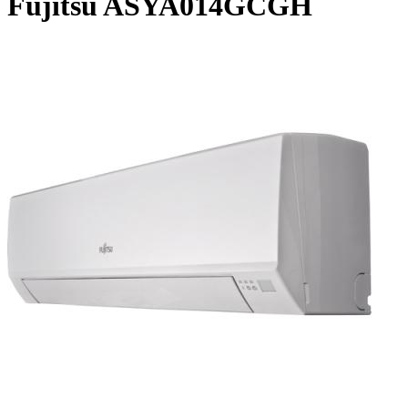
Fujitsu ASYA014GCGH