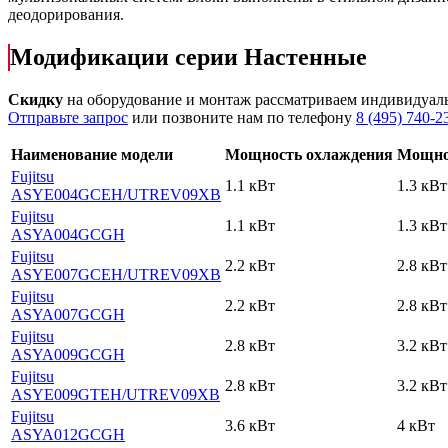
деодорирования.
Модификации серии Настенные
Скидку
на оборудование и монтаж рассматриваем индивидуал
Отправьте запрос
или позвоните нам по телефону
8 (495) 740-2
Наименование модели
Мощность охлаждения
Мощно
Fujitsu
1.1 кВт
1.3 кВт
ASYE004GCEH
/UTREV09XB
Fujitsu
1.1 кВт
1.3 кВт
ASYA004GCGH
Fujitsu
2.2 кВт
2.8 кВт
ASYE007GCEH
/UTREV09XB
Fujitsu
2.2 кВт
2.8 кВт
ASYA007GCGH
Fujitsu
2.8 кВт
3.2 кВт
ASYA009GCGH
Fujitsu
2.8 кВт
3.2 кВт
ASYE009GTEH
/UTREV09XB
Fujitsu
3.6 кВт
4 кВт
ASYA012GCGH