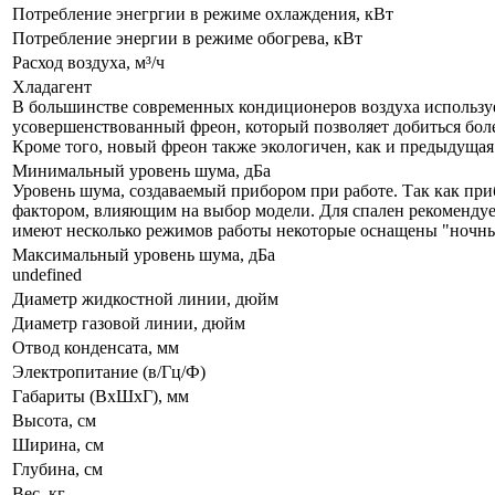
Потребление энегргии в режиме охлаждения, кВт
Потребление энергии в режиме обогрева, кВт
Расход воздуха, м³/ч
Хладагент
В большинстве современных кондиционеров воздуха используе
усовершенствованный фреон, который позволяет добиться бол
Кроме того, новый фреон также экологичен, как и предыдущая
Минимальный уровень шума, дБа
Уровень шума, создаваемый прибором при работе. Так как при
фактором, влияющим на выбор модели. Для спален рекомендует
имеют несколько режимов работы некоторые оснащены "ночны
Максимальный уровень шума, дБа
undefined
Диаметр жидкостной линии, дюйм
Диаметр газовой линии, дюйм
Отвод конденсата, мм
Электропитание (в/Гц/Ф)
Габариты (ВxШxГ), мм
Высота, см
Ширина, см
Глубина, см
Вес, кг