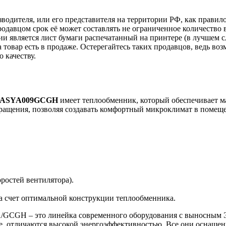
зводителя, или его представителя на территории РФ, как прави
одавцом срок её может составлять не ограниченное количество 
ии является лист бумаги распечатанный на принтере (в лучшем с
ка товар есть в продаже. Остерегайтесь таких продавцов, ведь 
 качеству.
ASYA009GCGH
имеет теплообменник, который обеспечивает м
вращения, позволяя создавать комфортный микроклимат в помеще
ростей вентилятора).
за счет оптимальной конструкции теплообменника.
A/GCGH – это линейка современного оборудования с выносным 
е, отличаются высокой энергоэффективностью. Все они оснаще