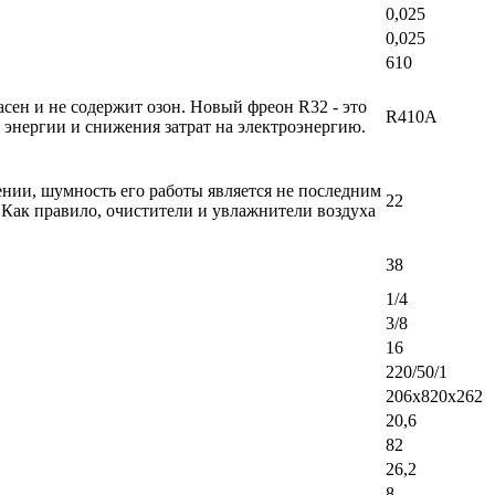
0,025
0,025
610
ен и не содержит озон. Новый фреон R32 - это
R410A
энергии и снижения затрат на электроэнергию.
ении, шумность его работы является не последним
22
 Как правило, очистители и увлажнители воздуха
38
1/4
3/8
16
220/50/1
206х820х262
20,6
82
26,2
8