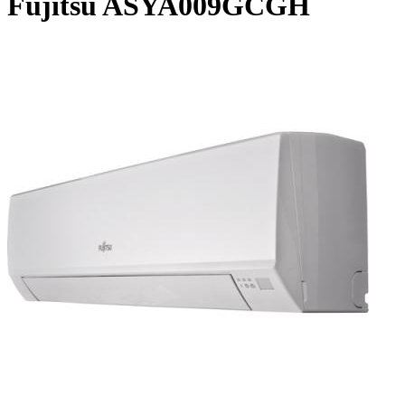
Fujitsu ASYA009GCGH