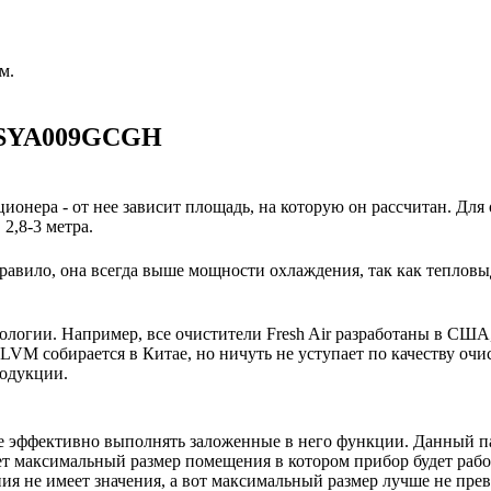
м.
 ASYA009GCGH
ионера - от нее зависит площадь, на которую он рассчитан. Для
2,8-3 метра.
авило, она всегда выше мощности охлаждения, так как тепловы
нологии. Например, все очистители Fresh Air разработаны в США
VM собирается в Китае, но ничуть не уступает по качеству очи
родукции.
е эффективно выполнять заложенные в него функции. Данный п
ет максимальный размер помещения в котором прибор будет работ
 не имеет значения, а вот максимальный размер лучше не пре