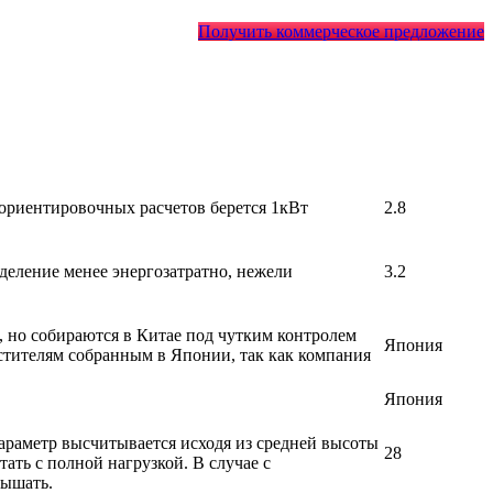
Получить коммерческое предложение
 ориентировочных расчетов берется 1кВт
2.8
деление менее энергозатратно, нежели
3.2
, но собираются в Китае под чутким контролем
Япония
стителям собранным в Японии, так как компания
Япония
араметр высчитывается исходя из средней высоты
28
ать с полной нагрузкой. В случае с
вышать.