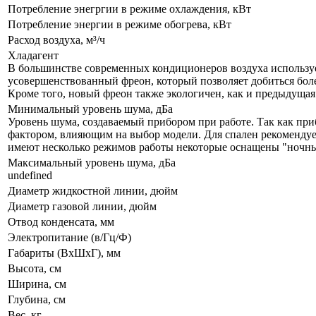
Потребление энегргии в режиме охлаждения, кВт
Потребление энергии в режиме обогрева, кВт
Расход воздуха, м³/ч
Хладагент
В большинстве современных кондиционеров воздуха используе
усовершенствованный фреон, который позволяет добиться бол
Кроме того, новый фреон также экологичен, как и предыдущая
Минимальный уровень шума, дБа
Уровень шума, создаваемый прибором при работе. Так как при
фактором, влияющим на выбор модели. Для спален рекомендует
имеют несколько режимов работы некоторые оснащены "ночны
Максимальный уровень шума, дБа
undefined
Диаметр жидкостной линии, дюйм
Диаметр газовой линии, дюйм
Отвод конденсата, мм
Электропитание (в/Гц/Ф)
Габариты (ВxШxГ), мм
Высота, см
Ширина, см
Глубина, см
Вес, кг