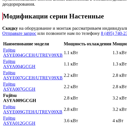
деодорирования.
Модификации серии Настенные
Скидку
на оборудование и монтаж рассматриваем индивидуал
Отправьте запрос
или позвоните нам по телефону
8 (495) 740-2
Наименование модели
Мощность охлаждения
Мощно
Fujitsu
1.1 кВт
1.3 кВт
ASYE004GCEH
/UTREV09XB
Fujitsu
1.1 кВт
1.3 кВт
ASYA004GCGH
Fujitsu
2.2 кВт
2.8 кВт
ASYE007GCEH
/UTREV09XB
Fujitsu
2.2 кВт
2.8 кВт
ASYA007GCGH
Fujitsu
2.8 кВт
3.2 кВт
ASYA009GCGH
Fujitsu
2.8 кВт
3.2 кВт
ASYE009GTEH
/UTREV09XB
Fujitsu
3.6 кВт
4 кВт
ASYA012GCGH