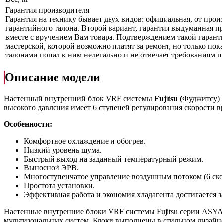
Гарантия производителя
Гарантия на технику бывает двух видов: официальная, от прои
гарантийного талона. Второй вариант, гарантия выдуманная пр
вместе с вручением Вам товара. Подтверждением такой гарант
мастерской, которой возможно платят за ремонт, но только по
талонами попал к ним нелегально и не отвечает требованиям по
Описание модели
Настенный внутренний блок VRF системы
Fujitsu
(
Фуджитсу)
высокого давления имеет 6 ступеней регулирования скорости 
Особенности:
Комфортное охлаждение и обогрев.
Низкий уровень шума.
Быстрый выход на заданный температурный режим.
Выносной ЭРВ.
Многоступенчатое управление воздушным потоком (6 ско
Простота установки.
Эффективная работа и экономия хладагента достигается 
Настенные внутренние блоки VRF системы Fujitsu серии ASY
мультизональных систем. Блоки выполнены в стильном дизайн