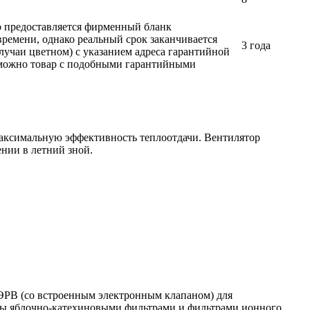
ло предоставляется фирменный бланк
времени, однако реальный срок заканчивается
3 года
лучаи цветном) с указанием адреса гарантийной
возможно товар с подобными гарантийными
аксимальную эффективность теплоотдачи. Вентилятор
нии в летний зной.
ЭРВ (со встроенным электронным клапаном) для
ны яблочно-катехиновыми фильтрами и фильтрами ионного