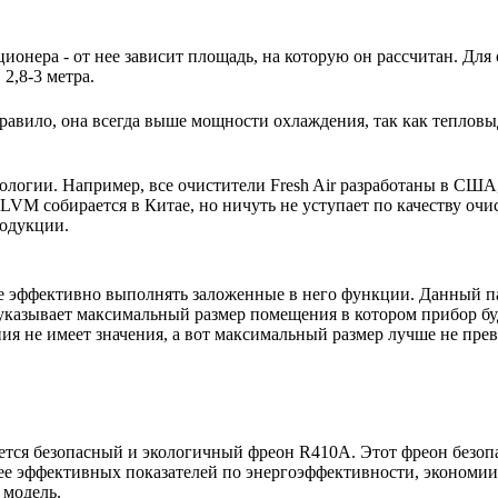
ионера - от нее зависит площадь, на которую он рассчитан. Для
2,8-3 метра.
авило, она всегда выше мощности охлаждения, так как тепловы
нологии. Например, все очистители Fresh Air разработаны в США
VM собирается в Китае, но ничуть не уступает по качеству очи
родукции.
е эффективно выполнять заложенные в него функции. Данный па
указывает максимальный размер помещения в котором прибор буде
 не имеет значения, а вот максимальный размер лучше не пре
тся безопасный и экологичный фреон R410A. Этот фреон безопас
ее эффективных показателей по энергоэффективности, экономии 
 модель.