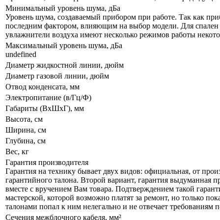
Минимальный уровень шума, дБа
Уровень шума, создаваемый прибором при работе. Так как приб
последним фактором, влияющим на выбор модели. Для спален р
увлажнители воздуха имеют несколько режимов работы некот
Максимальный уровень шума, дБа
undefined
Диаметр жидкостной линии, дюйм
Диаметр газовой линии, дюйм
Отвод конденсата, мм
Электропитание (в/Гц/Ф)
Габариты (ВxШxГ), мм
Высота, см
Ширина, см
Глубина, см
Вес, кг
Гарантия производителя
Гарантия на технику бывает двух видов: официальная, от прои
гарантийного талона. Второй вариант, гарантия выдуманная пр
вместе с вручением Вам товара. Подтверждением такой гарант
мастерской, которой возможно платят за ремонт, но только по
талонами попал к ним нелегально и не отвечает требованиям по
Сечения межблочного кабеля, мм²