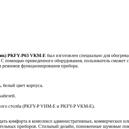
ктрик) PKFY-P63 VKM-E
был изготовлен специально для обогрев
. С помощью приведенного оборудования, пользователь сможет 
ки режимов функционирования прибора.
 белый цвет корпуса.
кабелей.
ного столба (PKFY-P VHM-E и PKFY-P VKM-E).
создать комфорта в комплексе административных, коммерческих
тельных приборов. Стильный дизайн, пониженные шумовые показ