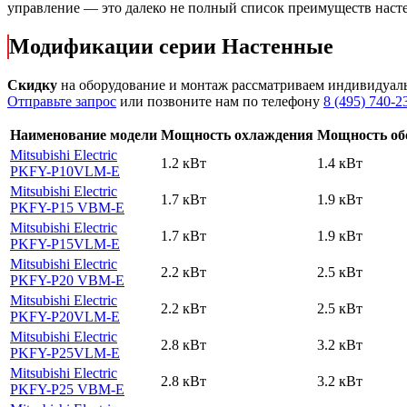
управление — это далеко не полный список преимуществ наст
Модификации серии Настенные
Скидку
на оборудование и монтаж рассматриваем индивидуал
Отправьте запрос
или позвоните нам по телефону
8 (495) 740-2
Наименование модели
Мощность охлаждения
Мощность об
Mitsubishi Electric
1.2 кВт
1.4 кВт
PKFY-P10VLM-E
Mitsubishi Electric
1.7 кВт
1.9 кВт
PKFY-P15 VВM-E
Mitsubishi Electric
1.7 кВт
1.9 кВт
PKFY-P15VLM-E
Mitsubishi Electric
2.2 кВт
2.5 кВт
PKFY-P20 VВM-E
Mitsubishi Electric
2.2 кВт
2.5 кВт
PKFY-P20VLM-E
Mitsubishi Electric
2.8 кВт
3.2 кВт
PKFY-P25VLM-E
Mitsubishi Electric
2.8 кВт
3.2 кВт
PKFY-P25 VВM-E