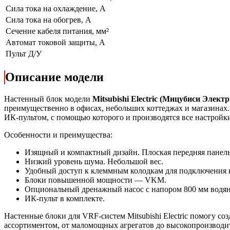
Сила тока на охлаждение, А
Сила тока на обогрев, А
Сечение кабеля питания, мм²
Автомат токовой защиты, A
Пульт Д/У
Описание модели
Настенный блок модели
Mitsubishi Electric (Мицубиси Эле
преимущественно в офисах, небольших коттеджах и магазинах
ИК-пультом, с помощью которого и производятся все настрой
Особенности и преимущества:
Изящный и компактный дизайн. Плоская передняя панель,
Низкий уровень шума. Небольшой вес.
Удобный доступ к клеммным колодкам для подключения 
Блоки повышенной мощности — VKM.
Опциональный дренажный насос с напором 800 мм водя
ИК-пульт в комплекте.
Настенные блоки для VRF-систем Mitsubishi Electric помогу 
ассортиментом, от маломощных агрегатов до высокопроизводи