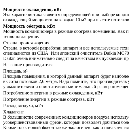
Мощность охлаждения, кВт
Эта характеристика является определяющей при выборе кондиц
охлаждающей мощности на каждые 10 м2 при высоте потолков 
Мощность обогрева, кВт
Мощность кондиционера в режиме обогрева помещения. Как пр
теплопоглащение.
Страна происхождения
Страна, в которой разработан аппарат и все используемые тех
специалистов из США. Или японский очиститель Daikin MC70L
Daikin очень внимательно следит за качеством выпускаемой п
Название производителя
Площадь, м²
Площадь помещения, в которой данный аппарат будет наиболе
высоты потолков 2,6 метра. Надо помнить, что производитель 
увлажнителями и очистителями минимальный размер помещения
Потребление энегргии в режиме охлаждения, кВт
Потребление энергии в режиме обогрева, кВт
Расход воздуха, м³/ч
Хладагент
В большинстве современных кондиционеров воздуха используе
усовершенствованный фреон, который позволяет добиться бол
Кроме того, новый фреон также экологичен, как и предыдущая