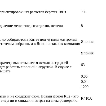
 ориентировочных расчетов берется 1кВт
7.1
деление менее энергозатратно, нежели
8
, но собираются в Китае под чутким контролем
Япония
стителям собранным в Японии, так как компания
Япония
раметр высчитывается исходя из средней
63
т работать с полной нагрузкой. В случае с
вышать.
0,05
0,04
1200
ен и не содержит озон. Новый фреон R32 - это
R410A
энергии и снижения затрат на электроэнергию.