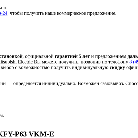
ьно.
3-24
, чтобы получить наше коммерческое предложение.
установкой
, официальной
гарантией 5 лет
и предложением
даль
subishi Electric Вы можете получить, позвонив по телефону
8 (4
 выбор с
возможностью получить индивидуальную
скидку
офици
сии — определяется индивидуально. Возможен самовывоз. Способ
м.
PKFY-P63 VKM-E