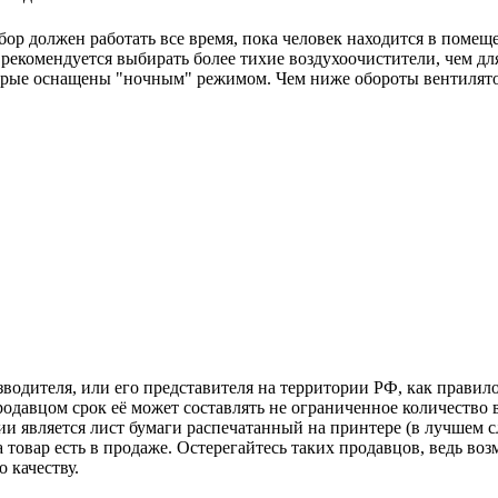
ор должен работать все время, пока человек находится в помещ
екомендуется выбирать более тихие воздухоочистители, чем для
орые оснащены "ночным" режимом. Чем ниже обороты вентилято
зводителя, или его представителя на территории РФ, как прави
одавцом срок её может составлять не ограниченное количество 
ии является лист бумаги распечатанный на принтере (в лучшем с
ка товар есть в продаже. Остерегайтесь таких продавцов, ведь 
 качеству.