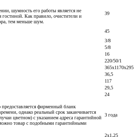
ении, шумность его работы является не
39
 гостиной. Как правило, очистители и
ра, тем меньше шум.
45
3/8
5/8
16
220/50/1
365x1170x295
36,5
117
29,5
24
ло предоставляется фирменный бланк
времени, однако реальный срок заканчивается
3 года
лучаи цветном) с указанием адреса гарантийной
возможно товар с подобными гарантийными
2х1,25