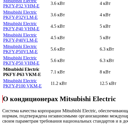
Mitsubishi Electric
3.6 кВт
4 кВт
PKFY-P32 VHM-E
Mitsubishi Electric
3.6 кВт
4 кВт
PKFY-P32VLM-E
Mitsubishi Electric
4.5 кВт
5 кВт
PKFY-P40 VHM-E
Mitsubishi Electric
4.5 кВт
5 кВт
PKFY-P40VLM-E
Mitsubishi Electric
5.6 кВт
6.3 кВт
PKFY-P50VLM-E
Mitsubishi Electric
5.6 кВт
6.3 кВт
PKFY-P50 VHM-E
Mitsubishi Electric
7.1 кВт
8 кВт
PKFY-P63 VKM-E
Mitsubishi Electric
11.2 кВт
12.5 кВт
PKFY-P100 VKM-E
О кондиционерах Mitsubishi Electric
Cистема качества корпорации
Mitsubishi Electric
, обеспечивающ
нормам, подтверждена независимыми организациями междунар
своим параметрам требования национальных стандартов и в до