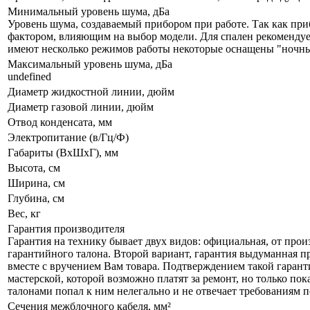
Минимальный уровень шума, дБа
Уровень шума, создаваемый прибором при работе. Так как при
фактором, влияющим на выбор модели. Для спален рекомендует
имеют несколько режимов работы некоторые оснащены "ночны
Максимальный уровень шума, дБа
undefined
Диаметр жидкостной линии, дюйм
Диаметр газовой линии, дюйм
Отвод конденсата, мм
Электропитание (в/Гц/Ф)
Габариты (ВxШxГ), мм
Высота, см
Ширина, см
Глубина, см
Вес, кг
Гарантия производителя
Гарантия на технику бывает двух видов: официальная, от прои
гарантийного талона. Второй вариант, гарантия выдуманная пр
вместе с вручением Вам товара. Подтверждением такой гарант
мастерской, которой возможно платят за ремонт, но только по
талонами попал к ним нелегально и не отвечает требованиям по
Сечения межблочного кабеля, мм²