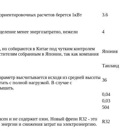
 ориентировочных расчетов берется 1кВт
3.6
деление менее энергозатратно, нежели
4
, но собираются в Китае под чутким контролем
Япония
стителям собранным в Японии, так как компания
Таиланд
араметр высчитывается исходя из средней высоты
36
ать с полной нагрузкой. В случае с
вышать.
0,04
0,03
504
ен и не содержит озон. Новый фреон R32 - это
R32
энергии и снижения затрат на электроэнергию.