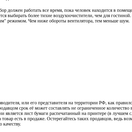
бор должен работать все время, пока человек находится в помещ
ся выбирать более тихие воздухоочистители, чем для гостиной.
м" режимом. Чем ниже обороты вентилятора, тем меньше шум.
зводителя, или его представителя на территории РФ, как прави
одавцом срок её может составлять не ограниченное количество 
ии является лист бумаги распечатанный на принтере (в лучшем с
ка товар есть в продаже. Остерегайтесь таких продавцов, ведь 
 качеству.