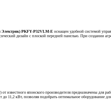
 Электрик)
PKFY
-
P
32
VLM
-
E
оснащен удобной системой управ
ссический дизайн с плоской передней панелью. При создании аг
 от известного японского производителя предназначены для раб
 до 11,2 кВт, позволяя подобрать оптимальное оборудование дл