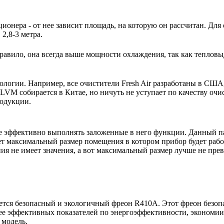
ионера - от нее зависит площадь, на которую он рассчитан. Для
2,8-3 метра.
авило, она всегда выше мощности охлаждения, так как тепловы
нологии. Например, все очистители Fresh Air разработаны в США
VM собирается в Китае, но ничуть не уступает по качеству очи
родукции.
е эффективно выполнять заложенные в него функции. Данный п
ет максимальный размер помещения в котором прибор будет работ
 не имеет значения, а вот максимальный размер лучше не пре
тся безопасный и экологичный фреон R410A. Этот фреон безопас
ее эффективных показателей по энергоэффективности, экономии 
 модель.