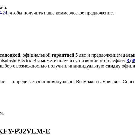
ьно.
3-24
, чтобы получить наше коммерческое предложение.
становкой
, официальной
гарантией 5 лет
и предложением
даль
subishi Electric Вы можете получить, позвонив по телефону
8 (4
выбор с
возможностью получить индивидуальную
скидку
официа
сии — определяется индивидуально. Возможен самовывоз. Способ
м.
PKFY-P32VLM-E