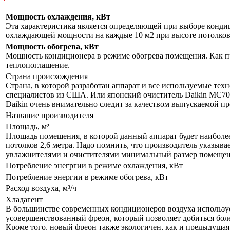
Мощность охлаждения, кВт
Эта характеристика является определяющей при выборе кондиц
охлаждающей мощности на каждые 10 м2 при высоте потолков 
Мощность обогрева, кВт
Мощность кондиционера в режиме обогрева помещения. Как пр
теплопоглащение.
Страна происхождения
Страна, в которой разработан аппарат и все используемые тех
специалистов из США. Или японский очиститель Daikin MC70L
Daikin очень внимательно следит за качеством выпускаемой п
Название производителя
Площадь, м²
Площадь помещения, в которой данный аппарат будет наиболе
потолков 2,6 метра. Надо помнить, что производитель указыва
увлажнителями и очистителями минимальный размер помещения
Потребление энегргии в режиме охлаждения, кВт
Потребление энергии в режиме обогрева, кВт
Расход воздуха, м³/ч
Хладагент
В большинстве современных кондиционеров воздуха используе
усовершенствованный фреон, который позволяет добиться бол
Кроме того, новый фреон также экологичен, как и предыдущая