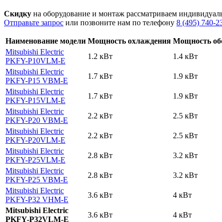
Скидку
на оборудование и монтаж рассматриваем индивидуал
Отправьте запрос
или позвоните нам по телефону
8 (495) 740-2
Наименование модели
Мощность охлаждения
Мощность об
Mitsubishi Electric
1.2 кВт
1.4 кВт
PKFY-P10VLM-E
Mitsubishi Electric
1.7 кВт
1.9 кВт
PKFY-P15 VВM-E
Mitsubishi Electric
1.7 кВт
1.9 кВт
PKFY-P15VLM-E
Mitsubishi Electric
2.2 кВт
2.5 кВт
PKFY-P20 VВM-E
Mitsubishi Electric
2.2 кВт
2.5 кВт
PKFY-P20VLM-E
Mitsubishi Electric
2.8 кВт
3.2 кВт
PKFY-P25VLM-E
Mitsubishi Electric
2.8 кВт
3.2 кВт
PKFY-P25 VВM-E
Mitsubishi Electric
3.6 кВт
4 кВт
PKFY-P32 VHM-E
Mitsubishi Electric
3.6 кВт
4 кВт
PKFY-P32VLM-E