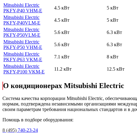
Mitsubishi Electric
4.5 кВт
5 кВт
PKFY-P40 VHM-E
Mitsubishi Electric
4.5 кВт
5 кВт
PKFY-P40VLM-E
Mitsubishi Electric
5.6 кВт
6.3 кВт
PKFY-P50VLM-E
Mitsubishi Electric
5.6 кВт
6.3 кВт
PKFY-P50 VHM-E
Mitsubishi Electric
7.1 кВт
8 кВт
PKFY-P63 VKM-E
Mitsubishi Electric
11.2 кВт
12.5 кВт
PKFY-P100 VKM-E
О кондиционерах Mitsubishi Electric
Cистема качества корпорации
Mitsubishi Electric
, обеспечивающ
нормам, подтверждена независимыми организациями междунар
своим параметрам требования национальных стандартов и в до
Помощь в подборе оборудования:
8 (495)
740-23-24