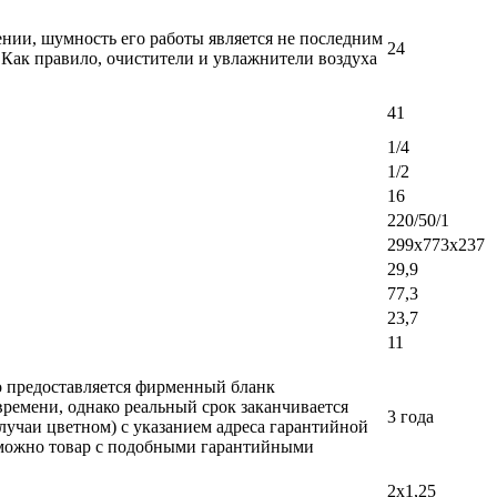
ении, шумность его работы является не последним
24
 Как правило, очистители и увлажнители воздуха
41
1/4
1/2
16
220/50/1
299х773х237
29,9
77,3
23,7
11
ло предоставляется фирменный бланк
времени, однако реальный срок заканчивается
3 года
лучаи цветном) с указанием адреса гарантийной
возможно товар с подобными гарантийными
2х1,25