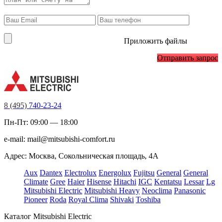
Приложить файлы
Отправить запрос
8 (495)
740-23-24
Пн-Пт: 09:00 — 18:00
e-mail:
mail@mitsubishi-comfort.ru
Адрес: Москва, Сокольническая площадь, 4А
Aux
Dantex
Electrolux
Energolux
Fujitsu
General
General
Climate
Gree
Haier
Hisense
Hitachi
IGC
Kentatsu
Lessar
Lg
Mitsubishi Electric
Mitsubishi Heavy
Neoclima
Panasonic
Pioneer
Roda
Royal Clima
Shivaki
Toshiba
Каталог Mitsubishi Electric