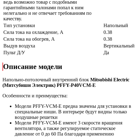
ведь возможно товар с подобными
гарантийными талонами попал к ним
нелегально и не отвечает требованиям по
качеству.
Тип установки
Напольный
Сила тока на охлаждение, А
0.38
Сила тока на обогрев, А
0.38
Выдув воздуха
Вертикальный
Пульт Д/У
Да
Описание модели
Напольно-потолочный внутренний блок
Mitsubishi Electric
(Митсубиши Электрик) PFFY-P40VCM-E
Особенности и преимущества:
Модели PFFY-VCM-E предна значены для установки в
специальные ниши. В интерьере будут видны только
воздушные решетки
Модели PFFY-VCM-E имеют 3 скорости вращения
вентилятора, а также регулируемое статическое
давление от 0 до 60 Па благодаря применению