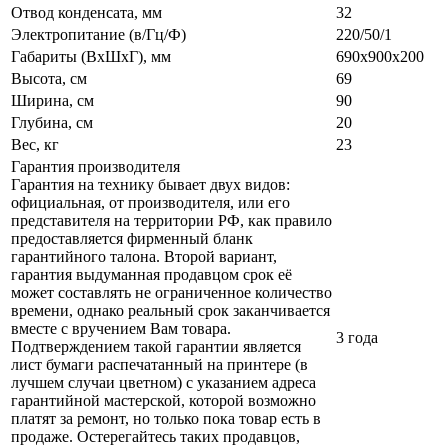
Отвод конденсата, мм
32
Электропитание (в/Гц/Ф)
220/50/1
Габариты (ВxШxГ), мм
690х900х200
Высота, см
69
Ширина, см
90
Глубина, см
20
Вес, кг
23
Гарантия производителя
Гарантия на технику бывает двух видов:
официальная, от производителя, или его
представителя на территории РФ, как правило
предоставляется фирменный бланк
гарантийного талона. Второй вариант,
гарантия выдуманная продавцом срок её
может составлять не ограниченное количество
времени, однако реальный срок заканчивается
вместе с вручением Вам товара.
3 года
Подтверждением такой гарантии является
лист бумаги распечатанный на принтере (в
лучшем случаи цветном) с указанием адреса
гарантийной мастерской, которой возможно
платят за ремонт, но только пока товар есть в
продаже. Остерегайтесь таких продавцов,