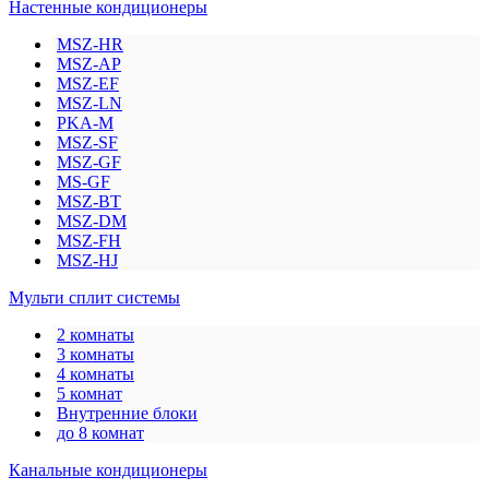
Настенные кондиционеры
MSZ-HR
MSZ-AP
MSZ-EF
MSZ-LN
PKA-M
MSZ-SF
MSZ-GF
MS-GF
MSZ-BT
MSZ-DM
MSZ-FH
MSZ-HJ
Мульти сплит системы
2 комнаты
3 комнаты
4 комнаты
5 комнат
Внутренние блоки
до 8 комнат
Канальные кондиционеры