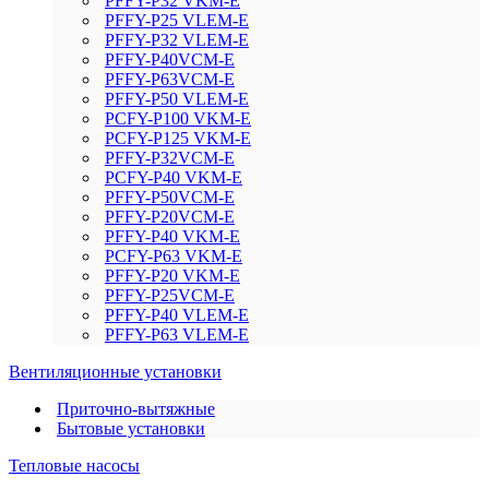
PFFY-P32 VKM-E
PFFY-P25 VLEM-E
PFFY-P32 VLEM-E
PFFY-P40VCM-E
PFFY-P63VCM-E
PFFY-P50 VLEM-E
PCFY-P100 VKM-E
PCFY-P125 VKM-E
PFFY-P32VCM-E
PCFY-P40 VKM-E
PFFY-P50VCM-E
PFFY-P20VCM-E
PFFY-P40 VKM-E
PCFY-P63 VKM-E
PFFY-P20 VKM-E
PFFY-P25VCM-E
PFFY-P40 VLEM-E
PFFY-P63 VLEM-E
Вентиляционные установки
Приточно-вытяжные
Бытовые установки
Тепловые насосы