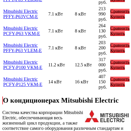
руб.
213
Mitsubishi Electric
Сравнить
7.1 кВт
8 кВт
990
PFFY-P63VCM-E
Купить
руб.
264
Mitsubishi Electric
Сравнить
7.1 кВт
8 кВт
130
PCFY-P63 VKM-E
Купить
руб.
203
Mitsubishi Electric
Сравнить
7.1 кВт
8 кВт
200
PFFY-P63 VLEM-E
Купить
руб.
317
Mitsubishi Electric
Сравнить
11.2 кВт
12.5 кВт
000
PCFY-P100 VKM-E
Купить
руб.
407
Mitsubishi Electric
Сравнить
14 кВт
16 кВт
150
PCFY-P125 VKM-E
Купить
руб.
О кондиционерах Mitsubishi Electric
Cистема качества корпорации
Mitsubishi
Electric
, обеспечивающая весь
жизненный цикл продукции, а также
соответствие самого оборудования различным стандартам и