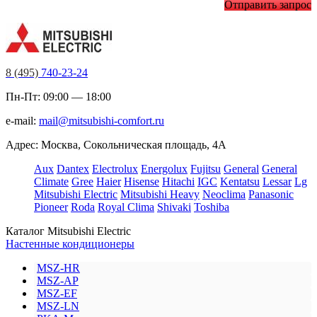
Отправить запрос
8 (495)
740-23-24
Пн-Пт: 09:00 — 18:00
e-mail:
mail@mitsubishi-comfort.ru
Адрес: Москва, Сокольническая площадь, 4А
Aux
Dantex
Electrolux
Energolux
Fujitsu
General
General
Climate
Gree
Haier
Hisense
Hitachi
IGC
Kentatsu
Lessar
Lg
Mitsubishi Electric
Mitsubishi Heavy
Neoclima
Panasonic
Pioneer
Roda
Royal Clima
Shivaki
Toshiba
Каталог Mitsubishi Electric
Настенные кондиционеры
MSZ-HR
MSZ-AP
MSZ-EF
MSZ-LN