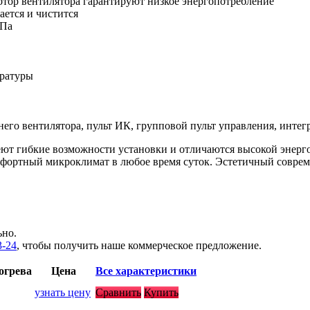
ор вентилятора гарантируют низкое энергопотребление
ется и чистится
 Па
ературы
го вентилятора, пульт ИК, групповой пульт управления, интег
меют гибкие возможности установки и отличаются высокой эне
фортный микроклимат в любое время суток. Эстетичный соврем
ьно.
3-24
, чтобы получить наше коммерческое предложение.
огрева
Цена
Все характеристики
узнать цену
Сравнить
Купить