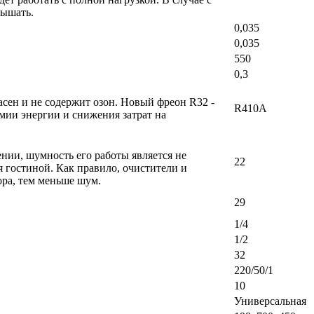
вышать.
0,035
0,035
550
0,3
сен и не содержит озон. Новый фреон R32 -
R410A
мии энергии и снижения затрат на
ении, шумность его работы является не
22
 гостиной. Как правило, очистители и
ра, тем меньше шум.
29
1/4
1/2
32
220/50/1
10
Универсальная