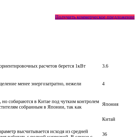
Получить коммерческое предложение
 ориентировочных расчетов берется 1кВт
3.6
деление менее энергозатратно, нежели
4
, но собираются в Китае под чутким контролем
Япония
стителям собранным в Японии, так как
Китай
раметр высчитывается исходя из средней
36
т работать с полной нагрузкой. В случае с