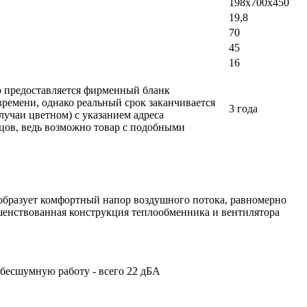
198х700х450
19,8
70
45
16
ло предоставляется фирменный бланк
времени, однако реальный срок заканчивается
3 года
лучаи цветном) с указанием адреса
вцов, ведь возможно товар с подобными
образует комфортный напор воздушного потока, равномерно
ршенствованная конструкция теплообменника и вентилятора
 бесшумную работу - всего 22 дБА