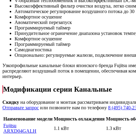
V-образный теплообменник и высокоэффективный DC-мот
Высокоэффективный фильтр очистки воздуха, легко снима
Автоматическое регулирование воздушного потока до 30
Комфортное осушение
Авоматический перезапуск
Программируемый таймер
Принудительное ограничение диапазона установок темп
Комфортное осушение
Программируемый таймер
Самодиагностика
Опционально: регулируемые жалюзи, подключение внешне
Узкопрофильные канальные блоки японского бренда Fujitsu и
распределяют воздушный поток в помещении, обеспечивая ком
интерьер.
Модификации серии Канальные
Скидку
на оборудование и монтаж рассматриваем индивидуал
Отправьте запрос
или позвоните нам по телефону
8 (495) 740-2
Наименование модели
Мощность охлаждения
Мощность об
Fujitsu
1.1 кВт
1.3 кВт
ARXD04GALH