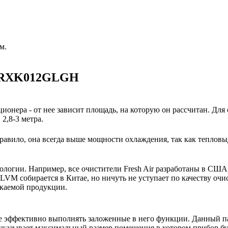
м.
 ARXK012GLGH
ионера - от нее зависит площадь, на которую он рассчитан. Для
2,8-3 метра.
авило, она всегда выше мощности охлаждения, так как тепловы
нологии. Например, все очистители Fresh Air разработаны в США
M собирается в Китае, но ничуть не уступает по качеству очи
скаемой продукции.
е эффективно выполнять заложенные в него функции. Данный па
указывает максимальный размер помещения в котором прибор буде