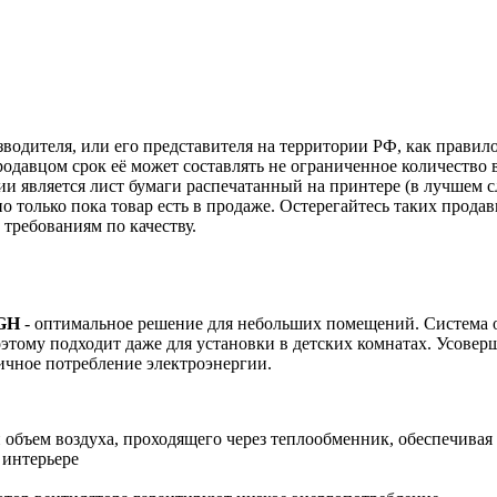
зводителя, или его представителя на территории РФ, как прави
одавцом срок её может составлять не ограниченное количество 
и является лист бумаги распечатанный на принтере (в лучшем с
но только пока товар есть в продаже. Остерегайтесь таких прода
требованиям по качеству.
LGH
- оптимальное решение для небольших помещений. Система 
оэтому подходит даже для установки в детских комнатах. Усове
ичное потребление электроэнергии.
 объем воздуха, проходящего через теплообменник, обеспечивая
 интерьере