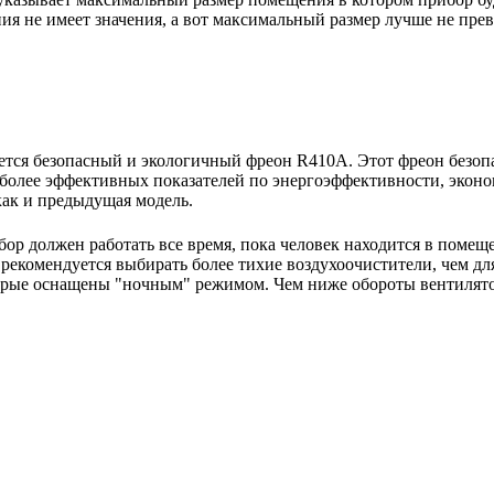
 не имеет значения, а вот максимальный размер лучше не пре
тся безопасный и экологичный фреон R410A. Этот фреон безопа
более эффективных показателей по энергоэффективности, эконо
как и предыдущая модель.
ор должен работать все время, пока человек находится в помещ
екомендуется выбирать более тихие воздухоочистители, чем для
орые оснащены "ночным" режимом. Чем ниже обороты вентилято