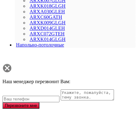
ARXK007GLGH
ARXK018GLGH
ARXA030GLEH
ARXC60GATH
ARXK009GLGH
ARXD014GLEH
ARXC072GTEH
ARXK014GLGH
Напольно-потолочные
Наш менеджер перезвонит Вам:
Перезвоните мне