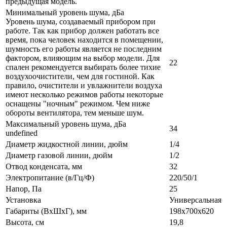
предыдущая модель.
Минимальный уровень шума, дБа
Уровень шума, создаваемый прибором при
работе. Так как прибор должен работать все
время, пока человек находится в помещении,
шумность его работы является не последним
фактором, влияющим на выбор модели. Для
22
спален рекомендуется выбирать более тихие
воздухоочистители, чем для гостиной. Как
правило, очистители и увлажнители воздуха
имеют несколько режимов работы некоторые
оснащены "ночным" режимом. Чем ниже
обороты вентилятора, тем меньше шум.
Максимальный уровень шума, дБа
34
undefined
Диаметр жидкостной линии, дюйм
1/4
Диаметр газовой линии, дюйм
1/2
Отвод конденсата, мм
32
Электропитание (в/Гц/Ф)
220/50/1
Напор, Па
25
Установка
Универсальная
Габариты (ВxШxГ), мм
198х700х620
Высота, см
19,8