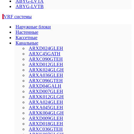
ABYG-LVTA
ABYG-LVTB
VRF системы
Наружные блоки
Настенные
Кассетные
Канальные
ARXD024GLEH
ARXC45GATH
ARXC090GTEH
ARXD012GLEH
ARXK024GLGH
ARXA036GLEH
ARXC096GTEH
ARXD04GALH
ARXD007GLEH
ARXK012GLGH
ARXA024GLEH
ARXA045GLEH
ARXK004GLGH
ARXD009GLEH
ARXD018GLEH
ARXC036GTEH