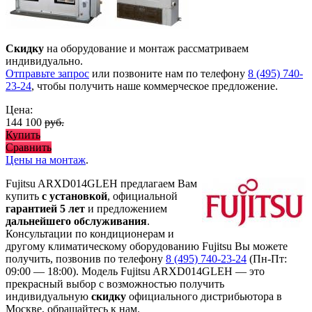
Скидку
на оборудование и монтаж рассматриваем
индивидуально.
Отправьте запрос
или позвоните нам по телефону
8 (495) 740-
23-24
, чтобы получить наше коммерческое предложение.
Цена:
144 100
руб.
Купить
Сравнить
Цены на монтаж
.
Fujitsu ARXD014GLEH предлагаем Вам
купить
с установкой
, официальной
гарантией 5 лет
и предложением
дальнейшего обслуживания
.
Консультации по кондиционерам и
другому климатическому оборудованию Fujitsu Вы можете
получить, позвонив по телефону
8 (495) 740-23-24
(Пн-Пт:
09:00 — 18:00). Модель Fujitsu ARXD014GLEH
— это
прекрасный выбор с
возможностью получить
индивидуальную
скидку
официального дистрибьютора в
Москве, обращайтесь к нам.