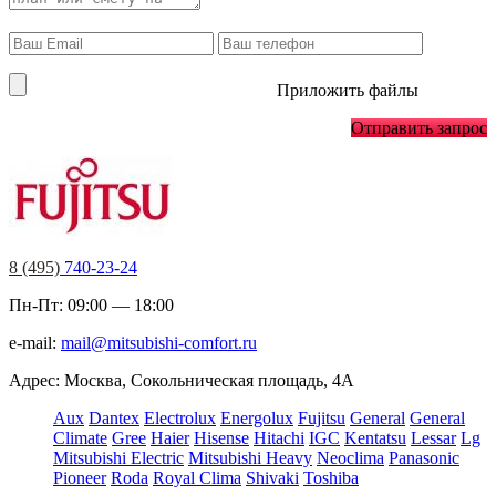
Приложить файлы
Отправить запрос
8 (495)
740-23-24
Пн-Пт: 09:00 — 18:00
e-mail:
mail@mitsubishi-comfort.ru
Адрес: Москва, Сокольническая площадь, 4А
Aux
Dantex
Electrolux
Energolux
Fujitsu
General
General
Climate
Gree
Haier
Hisense
Hitachi
IGC
Kentatsu
Lessar
Lg
Mitsubishi Electric
Mitsubishi Heavy
Neoclima
Panasonic
Pioneer
Roda
Royal Clima
Shivaki
Toshiba