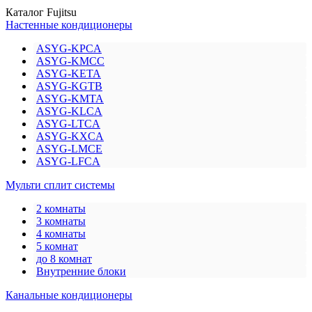
Каталог Fujitsu
Настенные кондиционеры
ASYG-KPCA
ASYG-KMCC
ASYG-KETA
ASYG-KGTB
ASYG-KMTA
ASYG-KLCA
ASYG-LTCA
ASYG-KXCA
ASYG-LMCE
ASYG-LFCA
Мульти сплит системы
2 комнаты
3 комнаты
4 комнаты
5 комнат
до 8 комнат
Внутренние блоки
Канальные кондиционеры