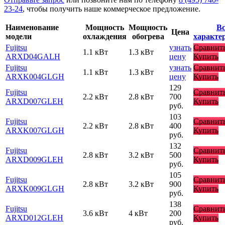
23-24
, чтобы получить наше коммерческое предложение.
Наименование
Мощность
Мощность
Вс
Цена
модели
охлаждения
обогрева
характе
Fujitsu
узнать
Сравнит
1.1 кВт
1.3 кВт
ARXD04GALH
цену
Купить
Fujitsu
узнать
Сравнит
1.1 кВт
1.3 кВт
ARXK004GLGH
цену
Купить
129
Fujitsu
Сравнит
2.2 кВт
2.8 кВт
700
ARXD007GLEH
Купить
руб.
103
Fujitsu
Сравнит
2.2 кВт
2.8 кВт
400
ARXK007GLGH
Купить
руб.
132
Fujitsu
Сравнит
2.8 кВт
3.2 кВт
500
ARXD009GLEH
Купить
руб.
105
Fujitsu
Сравнит
2.8 кВт
3.2 кВт
900
ARXK009GLGH
Купить
руб.
138
Fujitsu
Сравнит
3.6 кВт
4 кВт
200
ARXD012GLEH
Купить
руб.