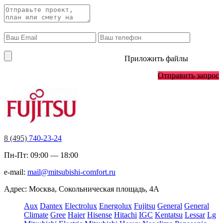
Приложить файлы
Отправить запрос
8 (495)
740-23-24
Пн-Пт: 09:00 — 18:00
e-mail:
mail@mitsubishi-comfort.ru
Адрес: Москва, Сокольническая площадь, 4А
Aux
Dantex
Electrolux
Energolux
Fujitsu
General
General
Climate
Gree
Haier
Hisense
Hitachi
IGC
Kentatsu
Lessar
Lg