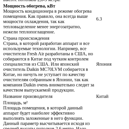
Мощность обогрева, кВт
Мощность кондиционера в режиме обогрева
помещения. Как правило, она всегда выше
6.3
мощности охлаждения, так как
тепловыделение менее энергозатратно,
нежели теплопоглащение.
Страна происхождения
Страна, в которой разработан аппарат и все
используемые технологии. Например, все
очистители Fresh Air разработаны в США, но
собираются в Китае под чутким контролем
специалистов из США. Или японский
Япония
очиститель Daikin MC70LVM собирается в
Китае, но ничуть не уступает по качеству
очистителям собранным в Японии, так как
компания Daikin очень внимательно следит за
качеством выпускаемой продукции.
Название производителя
Китай
Площадь, м²
Площадь помещения, в которой данный
аппарат будет наиболее эффективно
выполнять заложенные в него функции.
Данный параметр высчитывается исходя из
средней высоты потолков 2,6 метра. Надо