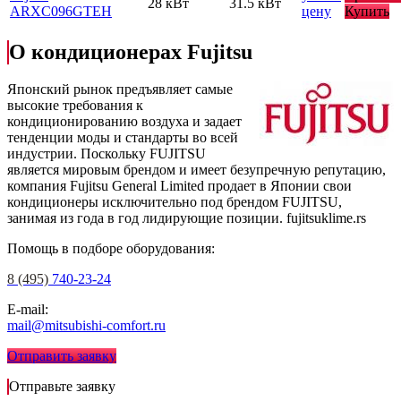
28 кВт
31.5 кВт
ARXC096GTEH
цену
Купить
О кондиционерах Fujitsu
Японский рынок предъявляет самые
высокие требования к
кондиционированию воздуха и задает
тенденции моды и стандарты во всей
индустрии. Поскольку FUJITSU
является мировым брендом и имеет безупречную репутацию,
компания Fujitsu General Limited продает в Японии свои
кондиционеры исключительно под брендом FUJITSU,
занимая из года в год лидирующие позиции.
fujitsuklime.rs
Помощь в подборе оборудования:
8 (495)
740-23-24
E-mail:
mail@mitsubishi-comfort.ru
Отправить заявку
Отправьте заявку