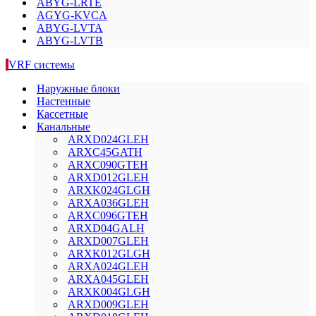
ABYG-LRTE
AGYG-KVCA
ABYG-LVTA
ABYG-LVTB
VRF системы
Наружные блоки
Настенные
Кассетные
Канальные
ARXD024GLEH
ARXC45GATH
ARXC090GTEH
ARXD012GLEH
ARXK024GLGH
ARXA036GLEH
ARXC096GTEH
ARXD04GALH
ARXD007GLEH
ARXK012GLGH
ARXA024GLEH
ARXA045GLEH
ARXK004GLGH
ARXD009GLEH