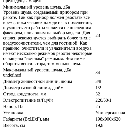
предыдущая модель.
Минимальный уровень шума, дБа
Уровень шума, создаваемый прибором при
работе. Так как прибор должен работать все
время, пока человек находится в помещении,
шумность его работы является не последним
фактором, влияющим на выбор модели. Для
23
спален рекомендуется выбирать более тихие
воздухоочистители, чем для гостиной. Как
правило, очистители и увлажнители воздуха
имеют несколько режимов работы некоторые
оснащены "ночным" режимом. Чем ниже
обороты вентилятора, тем меньше шум.
Максимальный уровень шума, дБа
34
undefined
Диаметр жидкостной линии, дюйм
3/8
Диаметр газовой линии, дюйм
1/2
Отвод конденсата, мм
32
Электропитание (в/Гц/Ф)
220/50/1
Напор, Па
25
Установка
Универсальная
Габариты (ВxШxГ), мм
198х900х620
Высота, см
19,8