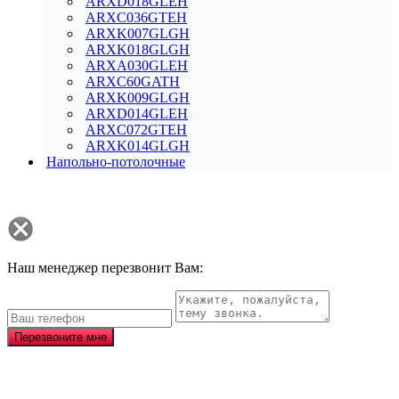
ARXD018GLEH
ARXC036GTEH
ARXK007GLGH
ARXK018GLGH
ARXA030GLEH
ARXC60GATH
ARXK009GLGH
ARXD014GLEH
ARXC072GTEH
ARXK014GLGH
Напольно-потолочные
Наш менеджер перезвонит Вам:
Перезвоните мне