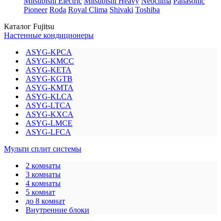
Mitsubishi Electric
Mitsubishi Heavy
Neoclima
Panasonic
Pioneer
Roda
Royal Clima
Shivaki
Toshiba
Каталог Fujitsu
Настенные кондиционеры
ASYG-KPCA
ASYG-KMCC
ASYG-KETA
ASYG-KGTB
ASYG-KMTA
ASYG-KLCA
ASYG-LTCA
ASYG-KXCA
ASYG-LMCE
ASYG-LFCA
Мульти сплит системы
2 комнаты
3 комнаты
4 комнаты
5 комнат
до 8 комнат
Внутренние блоки