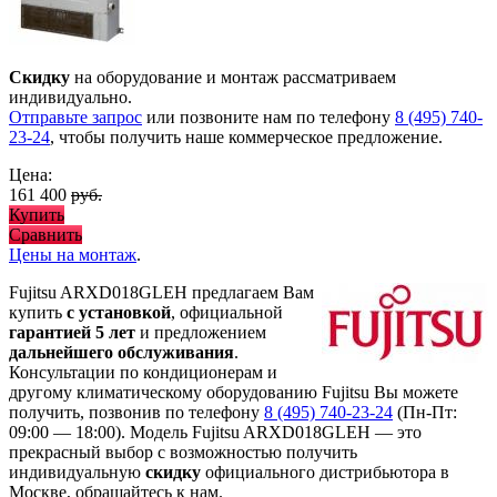
Скидку
на оборудование и монтаж рассматриваем
индивидуально.
Отправьте запрос
или позвоните нам по телефону
8 (495) 740-
23-24
, чтобы получить наше коммерческое предложение.
Цена:
161 400
руб.
Купить
Сравнить
Цены на монтаж
.
Fujitsu ARXD018GLEH предлагаем Вам
купить
с установкой
, официальной
гарантией 5 лет
и предложением
дальнейшего обслуживания
.
Консультации по кондиционерам и
другому климатическому оборудованию Fujitsu Вы можете
получить, позвонив по телефону
8 (495) 740-23-24
(Пн-Пт:
09:00 — 18:00). Модель Fujitsu ARXD018GLEH
— это
прекрасный выбор с
возможностью получить
индивидуальную
скидку
официального дистрибьютора в
Москве, обращайтесь к нам.