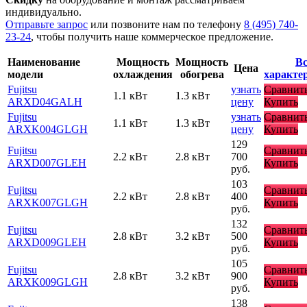
индивидуально.
Отправьте запрос
или позвоните нам по телефону
8 (495) 740-
23-24
, чтобы получить наше коммерческое предложение.
Наименование
Мощность
Мощность
Вс
Цена
модели
охлаждения
обогрева
характе
Fujitsu
узнать
Сравнит
1.1 кВт
1.3 кВт
ARXD04GALH
цену
Купить
Fujitsu
узнать
Сравнит
1.1 кВт
1.3 кВт
ARXK004GLGH
цену
Купить
129
Fujitsu
Сравнит
2.2 кВт
2.8 кВт
700
ARXD007GLEH
Купить
руб.
103
Fujitsu
Сравнит
2.2 кВт
2.8 кВт
400
ARXK007GLGH
Купить
руб.
132
Fujitsu
Сравнит
2.8 кВт
3.2 кВт
500
ARXD009GLEH
Купить
руб.
105
Fujitsu
Сравнит
2.8 кВт
3.2 кВт
900
ARXK009GLGH
Купить
руб.
138