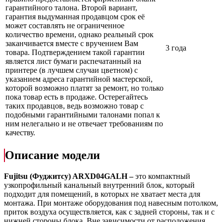
гарантийного талона. Второй вариант,
гарантия выдуманная продавцом срок её
может составлять не ограниченное
количество времени, однако реальный срок
заканчивается вместе с вручением Вам
3 года
товара. Подтверждением такой гарантии
является лист бумаги распечатанный на
принтере (в лучшем случаи цветном) с
указанием адреса гарантийной мастерской,
которой возможно платят за ремонт, но только
пока товар есть в продаже. Остерегайтесь
таких продавцов, ведь возможно товар с
подобными гарантийными талонами попал к
ним нелегально и не отвечает требованиям по
качеству.
Описание модели
Fujitsu (Фуджитсу) ARXD04GALH –
это компактный
узкопрофильный канальный внутренний блок, который
подходит для помещений, в которых не хватает места для
монтажа. При монтаже оборудования под навесным потолком,
приток воздуха осуществляется, как с задней стороны, так и с
нижней стороны блока. Вне зависимости от расположения,