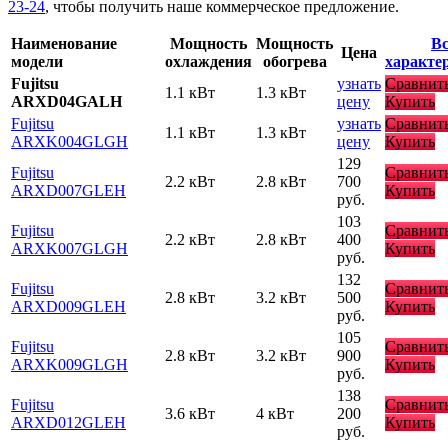
23-24
, чтобы получить наше коммерческое предложение.
Наименование
Мощность
Мощность
Вс
Цена
модели
охлаждения
обогрева
характе
Fujitsu
узнать
Сравнит
1.1 кВт
1.3 кВт
ARXD04GALH
цену
Купить
Fujitsu
узнать
Сравнит
1.1 кВт
1.3 кВт
ARXK004GLGH
цену
Купить
129
Fujitsu
Сравнит
2.2 кВт
2.8 кВт
700
ARXD007GLEH
Купить
руб.
103
Fujitsu
Сравнит
2.2 кВт
2.8 кВт
400
ARXK007GLGH
Купить
руб.
132
Fujitsu
Сравнит
2.8 кВт
3.2 кВт
500
ARXD009GLEH
Купить
руб.
105
Fujitsu
Сравнит
2.8 кВт
3.2 кВт
900
ARXK009GLGH
Купить
руб.
138
Fujitsu
Сравнит
3.6 кВт
4 кВт
200
ARXD012GLEH
Купить
руб.