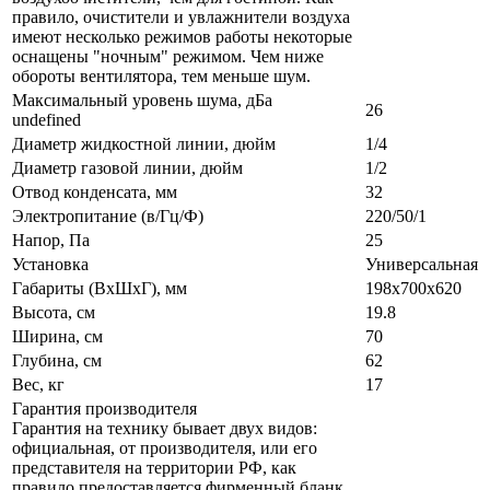
правило, очистители и увлажнители воздуха
имеют несколько режимов работы некоторые
оснащены "ночным" режимом. Чем ниже
обороты вентилятора, тем меньше шум.
Максимальный уровень шума, дБа
26
undefined
Диаметр жидкостной линии, дюйм
1/4
Диаметр газовой линии, дюйм
1/2
Отвод конденсата, мм
32
Электропитание (в/Гц/Ф)
220/50/1
Напор, Па
25
Установка
Универсальная
Габариты (ВxШxГ), мм
198х700х620
Высота, см
19.8
Ширина, см
70
Глубина, см
62
Вес, кг
17
Гарантия производителя
Гарантия на технику бывает двух видов:
официальная, от производителя, или его
представителя на территории РФ, как
правило предоставляется фирменный бланк