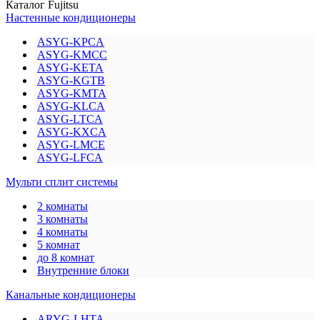
Каталог Fujitsu
Настенные кондиционеры
ASYG-KPCA
ASYG-KMCC
ASYG-KETA
ASYG-KGTB
ASYG-KMTA
ASYG-KLCA
ASYG-LTCA
ASYG-KXCA
ASYG-LMCE
ASYG-LFCA
Мульти сплит системы
2 комнаты
3 комнаты
4 комнаты
5 комнат
до 8 комнат
Внутренние блоки
Канальные кондиционеры
ARYG-LHTA