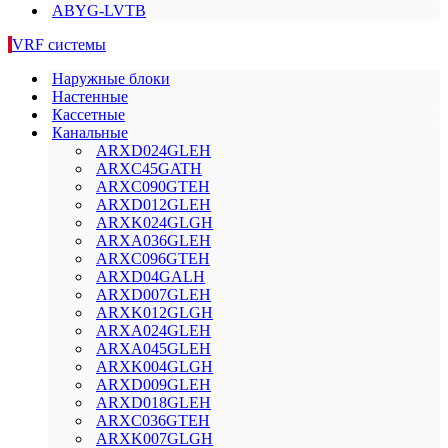
ABYG-LVTB
VRF системы
Наружные блоки
Настенные
Кассетные
Канальные
ARXD024GLEH
ARXC45GATH
ARXC090GTEH
ARXD012GLEH
ARXK024GLGH
ARXA036GLEH
ARXC096GTEH
ARXD04GALH
ARXD007GLEH
ARXK012GLGH
ARXA024GLEH
ARXA045GLEH
ARXK004GLGH
ARXD009GLEH
ARXD018GLEH
ARXC036GTEH
ARXK007GLGH