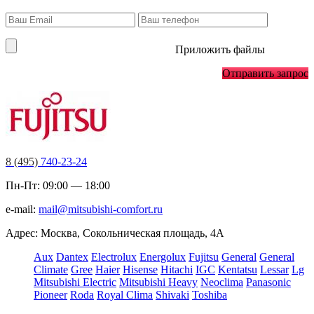
Приложить файлы
Отправить запрос
8 (495)
740-23-24
Пн-Пт: 09:00 — 18:00
e-mail:
mail@mitsubishi-comfort.ru
Адрес: Москва, Сокольническая площадь, 4А
Aux
Dantex
Electrolux
Energolux
Fujitsu
General
General
Climate
Gree
Haier
Hisense
Hitachi
IGC
Kentatsu
Lessar
Lg
Mitsubishi Electric
Mitsubishi Heavy
Neoclima
Panasonic
Pioneer
Roda
Royal Clima
Shivaki
Toshiba