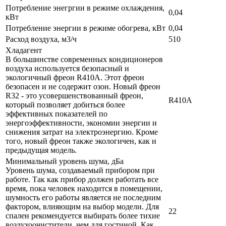
Потребление энегргии в режиме охлаждения,
0,04
кВт
Потребление энергии в режиме обогрева, кВт
0,04
Расход воздуха, м3/ч
510
Хладагент
В большинстве современных кондиционеров
воздуха используется безопасный и
экологичный фреон R410A. Этот фреон
безопасен и не содержит озон. Новый фреон
R32 - это усовершенствованный фреон,
R410A
который позволяет добиться более
эффективных показателей по
энергоэффективности, экономии энергии и
снижения затрат на электроэнергию. Кроме
того, новый фреон также экологичен, как и
предыдущая модель.
Минимальный уровень шума, дБа
Уровень шума, создаваемый прибором при
работе. Так как прибор должен работать все
время, пока человек находится в помещении,
шумность его работы является не последним
фактором, влияющим на выбор модели. Для
22
спален рекомендуется выбирать более тихие
воздухоочистители, чем для гостиной. Как