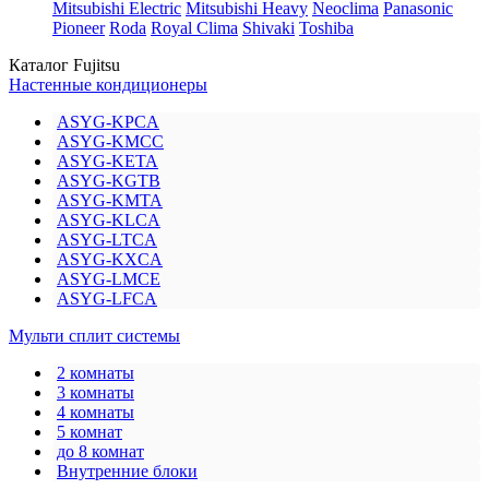
Mitsubishi Electric
Mitsubishi Heavy
Neoclima
Panasonic
Pioneer
Roda
Royal Clima
Shivaki
Toshiba
Каталог Fujitsu
Настенные кондиционеры
ASYG-KPCA
ASYG-KMCC
ASYG-KETA
ASYG-KGTB
ASYG-KMTA
ASYG-KLCA
ASYG-LTCA
ASYG-KXCA
ASYG-LMCE
ASYG-LFCA
Мульти сплит системы
2 комнаты
3 комнаты
4 комнаты
5 комнат
до 8 комнат
Внутренние блоки