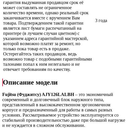
гарантия выдуманная продавцом срок её
может составлять не ограниченное
количество времени, однако реальный срок
заканчивается вместе с вручением Вам
3 года
товара. Подтверждением такой гарантии
является лист бумаги распечатанный на
принтере (в лучшем случаи цветном) с
указанием адреса гарантийной мастерской,
которой возможно платят за ремонт, но
только пока товар есть в продаже.
Остерегайтесь таких продавцов, ведь
возможно товар с подобными гарантийными
талонами попал к ним нелегально и не
отвечает требованиям по качеству.
Описание модели
Fujitsu (Фуджитсу) AJY126LALBH
– это экономичный
современный и долговечный блок наружного типа,
представленный в высококачественном эргономичном
корпусе и предназначенный для работы в самых разных
условиях. Рассматриваемое устройство эксплуатируется со
стабильной производительностью даже при большой нагрузке
и не нуждается в сложном обслуживании.