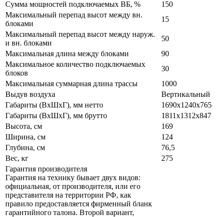
Сумма мощностей подключаемых ВБ, %
150
Максимальный перепад высот между вн.
15
блоками
Максимальный перепад высот между наруж.
50
и вн. блоками
Максимальная длина между блоками
90
Максимальное количество подключаемых
30
блоков
Максимальная суммарная длина трассы
1000
Выдув воздуха
Вертикальный
Габариты (ВxШxГ), мм нетто
1690х1240х765
Габариты (ВxШxГ), мм брутто
1811х1312х847
Высота, см
169
Ширина, см
124
Глубина, см
76,5
Вес, кг
275
Гарантия производителя
Гарантия на технику бывает двух видов:
официальная, от производителя, или его
представителя на территории РФ, как
правило предоставляется фирменный бланк
гарантийного талона. Второй вариант,