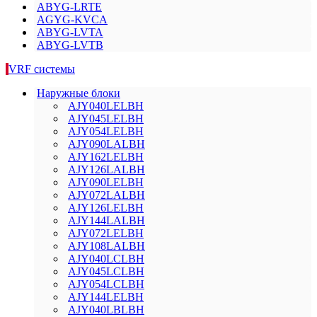
ABYG-LRTE
AGYG-KVCA
ABYG-LVTA
ABYG-LVTB
VRF системы
Наружные блоки
AJY040LELBH
AJY045LELBH
AJY054LELBH
AJY090LALBH
AJY162LELBH
AJY126LALBH
AJY090LELBH
AJY072LALBH
AJY126LELBH
AJY144LALBH
AJY072LELBH
AJY108LALBH
AJY040LCLBH
AJY045LCLBH
AJY054LCLBH
AJY144LELBH
AJY040LBLBH