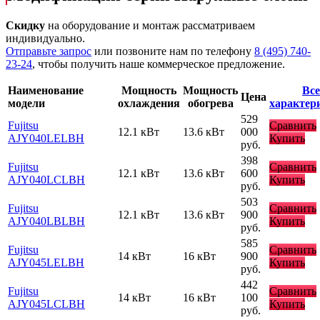
Скидку
на оборудование и монтаж рассматриваем
индивидуально.
Отправьте запрос
или позвоните нам по телефону
8 (495) 740-
23-24
, чтобы получить наше коммерческое предложение.
Наименование
Мощность
Мощность
Все
Цена
модели
охлаждения
обогрева
характер
529
Fujitsu
Сравнить
12.1 кВт
13.6 кВт
000
AJY040LELBH
Купить
руб.
398
Fujitsu
Сравнить
12.1 кВт
13.6 кВт
600
AJY040LCLBH
Купить
руб.
503
Fujitsu
Сравнить
12.1 кВт
13.6 кВт
900
AJY040LBLBH
Купить
руб.
585
Fujitsu
Сравнить
14 кВт
16 кВт
900
AJY045LELBH
Купить
руб.
442
Fujitsu
Сравнить
14 кВт
16 кВт
100
AJY045LCLBH
Купить
руб.