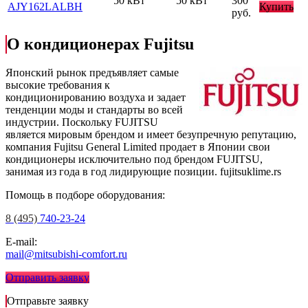
50 кВт
50 кВт
300
AJY162LALBH
Купить
руб.
О кондиционерах Fujitsu
Японский рынок предъявляет самые
высокие требования к
кондиционированию воздуха и задает
тенденции моды и стандарты во всей
индустрии. Поскольку FUJITSU
является мировым брендом и имеет безупречную репутацию,
компания Fujitsu General Limited продает в Японии свои
кондиционеры исключительно под брендом FUJITSU,
занимая из года в год лидирующие позиции.
fujitsuklime.rs
Помощь в подборе оборудования:
8 (495)
740-23-24
E-mail:
mail@mitsubishi-comfort.ru
Отправить заявку
Отправьте заявку