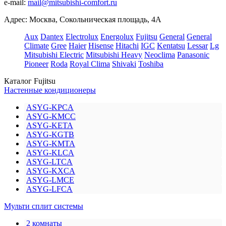
e-mail:
mail@mitsubishi-comfort.ru
Адрес: Москва, Сокольническая площадь, 4А
Aux
Dantex
Electrolux
Energolux
Fujitsu
General
General
Climate
Gree
Haier
Hisense
Hitachi
IGC
Kentatsu
Lessar
Lg
Mitsubishi Electric
Mitsubishi Heavy
Neoclima
Panasonic
Pioneer
Roda
Royal Clima
Shivaki
Toshiba
Каталог Fujitsu
Настенные кондиционеры
ASYG-KPCA
ASYG-KMCC
ASYG-KETA
ASYG-KGTB
ASYG-KMTA
ASYG-KLCA
ASYG-LTCA
ASYG-KXCA
ASYG-LMCE
ASYG-LFCA
Мульти сплит системы
2 комнаты