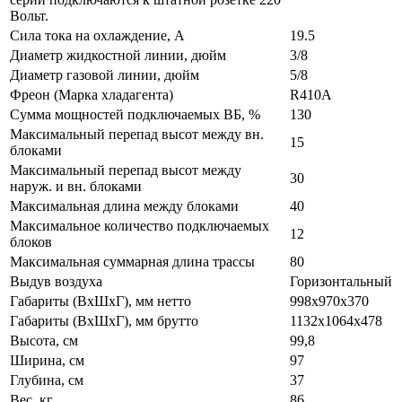
Вольт.
Сила тока на охлаждение, А
19.5
Диаметр жидкостной линии, дюйм
3/8
Диаметр газовой линии, дюйм
5/8
Фреон (Марка хладагента)
R410A
Сумма мощностей подключаемых ВБ, %
130
Максимальный перепад высот между вн.
15
блоками
Максимальный перепад высот между
30
наруж. и вн. блоками
Максимальная длина между блоками
40
Максимальное количество подключаемых
12
блоков
Максимальная суммарная длина трассы
80
Выдув воздуха
Горизонтальный
Габариты (ВxШxГ), мм нетто
998х970х370
Габариты (ВxШxГ), мм брутто
1132х1064х478
Высота, см
99,8
Ширина, см
97
Глубина, см
37
Вес, кг
86