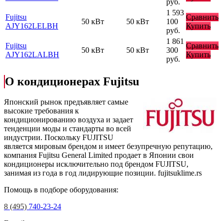
руб.
1 593
Fujitsu
Сравнить
50 кВт
50 кВт
100
AJY162LELBH
Купить
руб.
1 861
Fujitsu
Сравнить
50 кВт
50 кВт
300
AJY162LALBH
Купить
руб.
О кондиционерах Fujitsu
Японский рынок предъявляет самые
высокие требования к
кондиционированию воздуха и задает
тенденции моды и стандарты во всей
индустрии. Поскольку FUJITSU
является мировым брендом и имеет безупречную репутацию,
компания Fujitsu General Limited продает в Японии свои
кондиционеры исключительно под брендом FUJITSU,
занимая из года в год лидирующие позиции.
fujitsuklime.rs
Помощь в подборе оборудования:
8 (495)
740-23-24