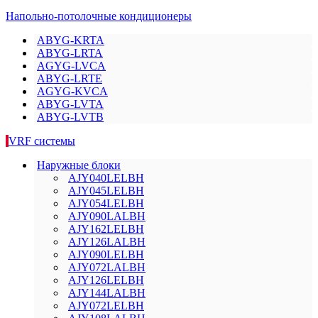
Напольно-потолочные кондиционеры
ABYG-KRTA
ABYG-LRTA
AGYG-LVCA
ABYG-LRTE
AGYG-KVCA
ABYG-LVTA
ABYG-LVTB
VRF системы
Наружные блоки
AJY040LELBH
AJY045LELBH
AJY054LELBH
AJY090LALBH
AJY162LELBH
AJY126LALBH
AJY090LELBH
AJY072LALBH
AJY126LELBH
AJY144LALBH
AJY072LELBH