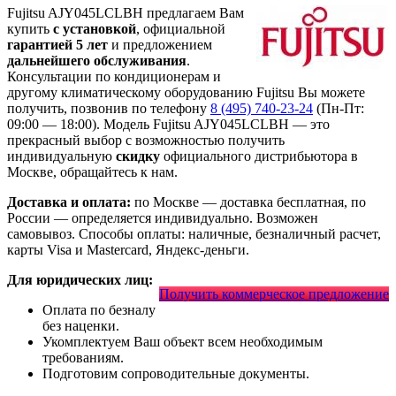
Fujitsu AJY045LCLBH предлагаем Вам
купить
с установкой
, официальной
гарантией 5 лет
и предложением
дальнейшего обслуживания
.
Консультации по кондиционерам и
другому климатическому оборудованию Fujitsu Вы можете
получить, позвонив по телефону
8 (495) 740-23-24
(Пн-Пт:
09:00 — 18:00). Модель Fujitsu AJY045LCLBH
— это
прекрасный выбор с
возможностью получить
индивидуальную
скидку
официального дистрибьютора в
Москве, обращайтесь к нам.
Доставка и оплата:
по Москве — доставка бесплатная, по
России — определяется индивидуально. Возможен
самовывоз. Способы оплаты: наличные, безналичный расчет,
карты Visa и Mastercard, Яндекс-деньги.
Для юридических лиц:
Получить коммерческое предложение
Оплата по безналу
без наценки.
Укомплектуем Ваш объект всем необходимым
требованиям.
Подготовим сопроводительные документы.