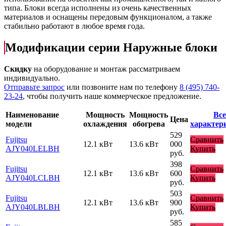
типа. Блоки всегда исполнены из очень качественных
материалов и оснащены передовым функционалом, а также
стабильно работают в любое время года.
Модификации серии Наружные блоки
Скидку
на оборудование и монтаж рассматриваем
индивидуально.
Отправьте запрос
или позвоните нам по телефону
8 (495) 740-
23-24
, чтобы получить наше коммерческое предложение.
Наименование
Мощность
Мощность
Все
Цена
модели
охлаждения
обогрева
характер
529
Fujitsu
Сравнить
12.1 кВт
13.6 кВт
000
AJY040LELBH
Купить
руб.
398
Fujitsu
Сравнить
12.1 кВт
13.6 кВт
600
AJY040LCLBH
Купить
руб.
503
Fujitsu
Сравнить
12.1 кВт
13.6 кВт
900
AJY040LBLBH
Купить
руб.
585