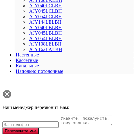
AJY108LALBH
AJY040LCLBH
AJY045LCLBH
AJY054LCLBH
AJY144LELBH
AJY040LBLBH
AJY045LBLBH
AJY054LBLBH
AJY108LELBH
AJY162LALBH
Настенные
Кассетные
Канальные
Напольно-потолочные
Наш менеджер перезвонит Вам:
Перезвоните мне