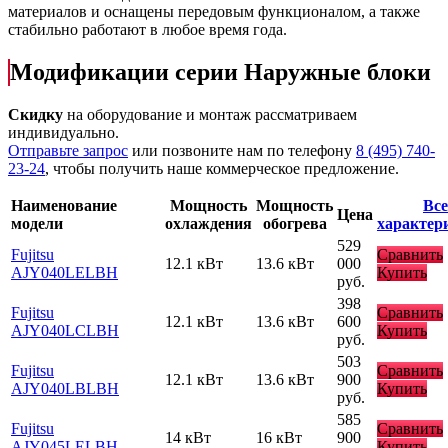
материалов и оснащены передовым функционалом, а также
стабильно работают в любое время года.
Модификации серии Наружные блоки
Скидку
на оборудование и монтаж рассматриваем
индивидуально.
Отправьте запрос
или позвоните нам по телефону
8 (495) 740-
23-24
, чтобы получить наше коммерческое предложение.
Наименование
Мощность
Мощность
Все
Цена
модели
охлаждения
обогрева
характер
529
Fujitsu
Сравнить
12.1 кВт
13.6 кВт
000
AJY040LELBH
Купить
руб.
398
Fujitsu
Сравнить
12.1 кВт
13.6 кВт
600
AJY040LCLBH
Купить
руб.
503
Fujitsu
Сравнить
12.1 кВт
13.6 кВт
900
AJY040LBLBH
Купить
руб.
585
Fujitsu
Сравнить
14 кВт
16 кВт
900
AJY045LELBH
Купить