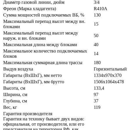
Диаметр газовой линии, дюйм
3/4
Фреон (Марка хладагента)
R410A
Сумма мощностей подключаемых ВБ, %
130
Максимальный перепад высот между вн.
15
блоками
Максимальный перепад высот между
50
наруж. и вн. блоками
Максимальная длина между блоками
40
Максимальное количество подключаемых
14
блоков
Максимальная суммарная длина трассы
180
Выдув воздуха
Горизонтальный
Габариты (ВxШxГ), мм нетто
1334х970х370
Габариты (ВxШxГ), мм брутто
1506х1064х478
Высота, см
133,4
Ширина, см
97
Глубина, см
37
Вес, кг
119
Гарантия производителя
Гарантия на технику бывает двух видов:
официальная, от производителя, или его
представителя на территории РФ, как