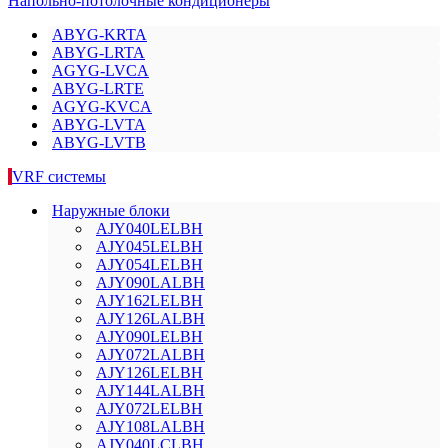
Напольно-потолочные кондиционеры
ABYG-KRTA
ABYG-LRTA
AGYG-LVCA
ABYG-LRTE
AGYG-KVCA
ABYG-LVTA
ABYG-LVTB
VRF системы
Наружные блоки
AJY040LELBH
AJY045LELBH
AJY054LELBH
AJY090LALBH
AJY162LELBH
AJY126LALBH
AJY090LELBH
AJY072LALBH
AJY126LELBH
AJY144LALBH
AJY072LELBH
AJY108LALBH
AJY040LCLBH