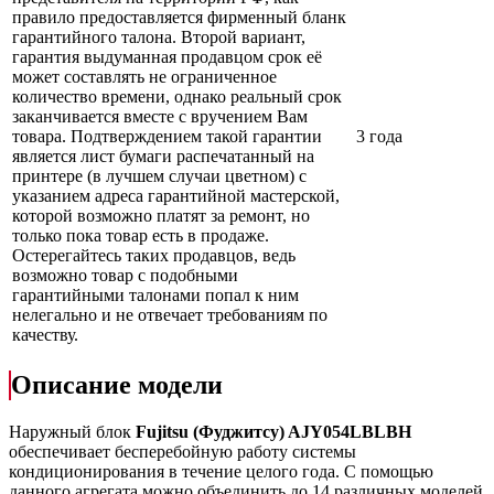
правило предоставляется фирменный бланк
гарантийного талона. Второй вариант,
гарантия выдуманная продавцом срок её
может составлять не ограниченное
количество времени, однако реальный срок
заканчивается вместе с вручением Вам
товара. Подтверждением такой гарантии
3 года
является лист бумаги распечатанный на
принтере (в лучшем случаи цветном) с
указанием адреса гарантийной мастерской,
которой возможно платят за ремонт, но
только пока товар есть в продаже.
Остерегайтесь таких продавцов, ведь
возможно товар с подобными
гарантийными талонами попал к ним
нелегально и не отвечает требованиям по
качеству.
Описание модели
Наружный блок
Fujitsu (Фуджитсу) AJY054LBLBH
обеспечивает бесперебойную работу системы
кондиционирования в течение целого года. С помощью
данного агрегата можно объединить до 14 различных моделей