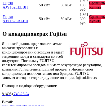
1 593
Fujitsu
Сравнить
50 кВт
50 кВт
100
AJY162LELBH
Купить
руб.
1 861
Fujitsu
Сравнить
50 кВт
50 кВт
300
AJY162LALBH
Купить
руб.
О кондиционерах Fujitsu
Японский рынок предъявляет самые
высокие требования к
кондиционированию воздуха и задает
тенденции моды и стандарты во всей
индустрии. Поскольку FUJITSU
является мировым брендом и имеет безупречную репутацию,
компания Fujitsu General Limited продает в Японии свои
кондиционеры исключительно под брендом FUJITSU,
занимая из года в год лидирующие позиции.
fujitsuklime.rs
Помощь в подборе оборудования:
8 (495)
740-23-24
E-mail: