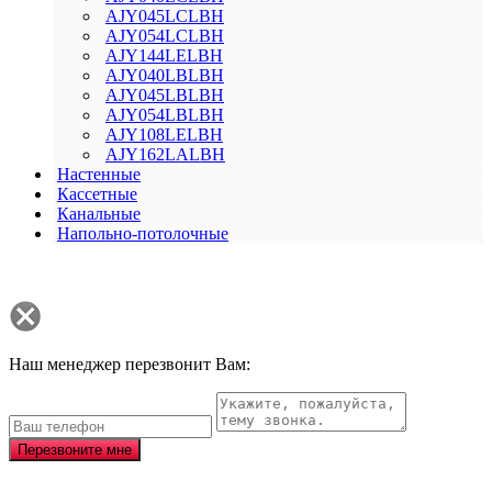
AJY045LCLBH
AJY054LCLBH
AJY144LELBH
AJY040LBLBH
AJY045LBLBH
AJY054LBLBH
AJY108LELBH
AJY162LALBH
Настенные
Кассетные
Канальные
Напольно-потолочные
Наш менеджер перезвонит Вам:
Перезвоните мне