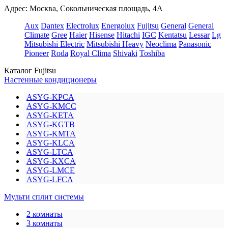
Адрес: Москва, Сокольническая площадь, 4А
Aux
Dantex
Electrolux
Energolux
Fujitsu
General
General
Climate
Gree
Haier
Hisense
Hitachi
IGC
Kentatsu
Lessar
Lg
Mitsubishi Electric
Mitsubishi Heavy
Neoclima
Panasonic
Pioneer
Roda
Royal Clima
Shivaki
Toshiba
Каталог Fujitsu
Настенные кондиционеры
ASYG-KPCA
ASYG-KMCC
ASYG-KETA
ASYG-KGTB
ASYG-KMTA
ASYG-KLCA
ASYG-LTCA
ASYG-KXCA
ASYG-LMCE
ASYG-LFCA
Мульти сплит системы
2 комнаты
3 комнаты