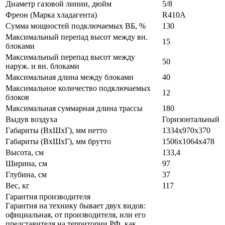
Диаметр газовой линии, дюйм
5/8
Фреон (Марка хладагента)
R410A
Сумма мощностей подключаемых ВБ, %
130
Максимальный перепад высот между вн.
15
блоками
Максимальный перепад высот между
50
наруж. и вн. блоками
Максимальная длина между блоками
40
Максимальное количество подключаемых
12
блоков
Максимальная суммарная длина трассы
180
Выдув воздуха
Горизонтальный
Габариты (ВxШxГ), мм нетто
1334х970х370
Габариты (ВxШxГ), мм брутто
1506х1064х478
Высота, см
133,4
Ширина, см
97
Глубина, см
37
Вес, кг
117
Гарантия производителя
Гарантия на технику бывает двух видов:
официальная, от производителя, или его
представителя на территории РФ, как