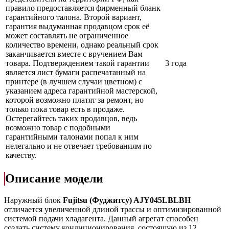
правило предоставляется фирменный бланк
гарантийного талона. Второй вариант,
гарантия выдуманная продавцом срок её
может составлять не ограниченное
количество времени, однако реальный срок
заканчивается вместе с вручением Вам
товара. Подтверждением такой гарантии
3 года
является лист бумаги распечатанный на
принтере (в лучшем случаи цветном) с
указанием адреса гарантийной мастерской,
которой возможно платят за ремонт, но
только пока товар есть в продаже.
Остерегайтесь таких продавцов, ведь
возможно товар с подобными
гарантийными талонами попал к ним
нелегально и не отвечает требованиям по
качеству.
Описание модели
Наружный блок
Fujitsu (Фуджитсу) AJY045LBLBH
отличается увеличенной длиной трассы и оптимизированной
системой подачи хладагента. Данный агрегат способен
создать систему кондиционирования, состоящую из 12