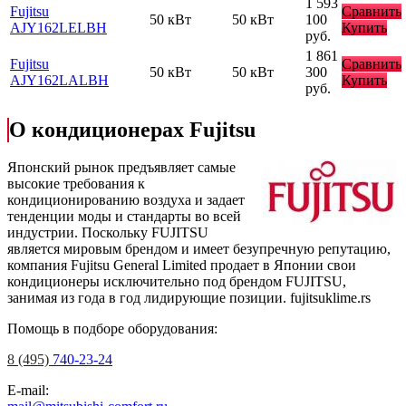
1 593
Fujitsu
Сравнить
50 кВт
50 кВт
100
AJY162LELBH
Купить
руб.
1 861
Fujitsu
Сравнить
50 кВт
50 кВт
300
AJY162LALBH
Купить
руб.
О кондиционерах Fujitsu
Японский рынок предъявляет самые
высокие требования к
кондиционированию воздуха и задает
тенденции моды и стандарты во всей
индустрии. Поскольку FUJITSU
является мировым брендом и имеет безупречную репутацию,
компания Fujitsu General Limited продает в Японии свои
кондиционеры исключительно под брендом FUJITSU,
занимая из года в год лидирующие позиции.
fujitsuklime.rs
Помощь в подборе оборудования:
8 (495)
740-23-24
E-mail: