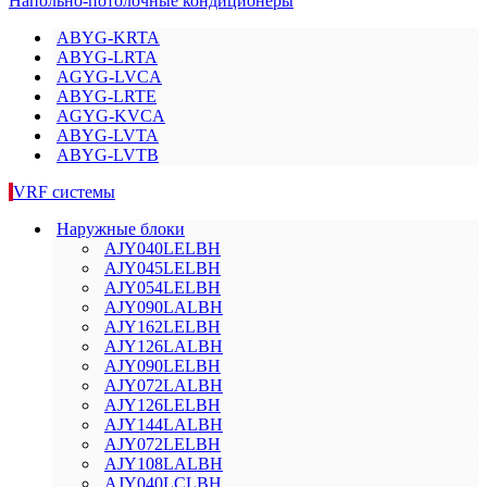
Напольно-потолочные кондиционеры
ABYG-KRTA
ABYG-LRTA
AGYG-LVCA
ABYG-LRTE
AGYG-KVCA
ABYG-LVTA
ABYG-LVTB
VRF системы
Наружные блоки
AJY040LELBH
AJY045LELBH
AJY054LELBH
AJY090LALBH
AJY162LELBH
AJY126LALBH
AJY090LELBH
AJY072LALBH
AJY126LELBH
AJY144LALBH
AJY072LELBH
AJY108LALBH
AJY040LCLBH