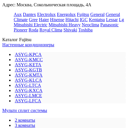
Адрес: Москва, Сокольническая площадь, 4А
Aux
Dantex
Electrolux
Energolux
Fujitsu
General
General
Climate
Gree
Haier
Hisense
Hitachi
IGC
Kentatsu
Lessar
Lg
Mitsubishi Electric
Mitsubishi Heavy
Neoclima
Panasonic
Pioneer
Roda
Royal Clima
Shivaki
Toshiba
Каталог Fujitsu
Настенные кондиционеры
ASYG-KPCA
ASYG-KMCC
ASYG-KETA
ASYG-KGTB
ASYG-KMTA
ASYG-KLCA
ASYG-LTCA
ASYG-KXCA
ASYG-LMCE
ASYG-LFCA
Мульти сплит системы
2 комнаты
3 комнаты