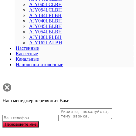
AJY045LCLBH
AJY054LCLBH
AJY144LELBH
AJY040LBLBH
AJY045LBLBH
AJY054LBLBH
AJY108LELBH
AJY162LALBH
Настенные
Кассетные
Канальные
Напольно-потолочные
Наш менеджер перезвонит Вам:
Перезвоните мне