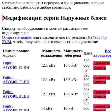
материалов и оснащены передовым функционалом, а также
стабильно работают в любое время года.
Модификации серии Наружные блоки
Скидку
на оборудование и монтаж рассматриваем
индивидуально.
Отправьте запрос
или позвоните нам по телефону
8 (495) 740-
23-24
, чтобы получить наше коммерческое предложение.
Наименование
Мощность
Мощность
Все
Цена
модели
охлаждения
обогрева
характер
529
Fujitsu
Сравнить
12.1 кВт
13.6 кВт
000
AJY040LELBH
Купить
руб.
398
Fujitsu
Сравнить
12.1 кВт
13.6 кВт
600
AJY040LCLBH
Купить
руб.
503
Fujitsu
Сравнить
12.1 кВт
13.6 кВт
900
AJY040LBLBH
Купить
руб.
585
Fujitsu
Сравнить
14 кВт
16 кВт
900
AJY045LELBH
Купить