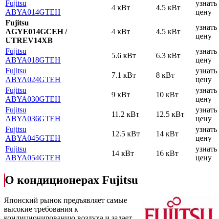
Fujitsu
узнать
4 кВт
4.5 кВт
AВYA014GТЕH
цену
Fujitsu
узнать
AGYE014GCEH /
4 кВт
4.5 кВт
цену
UTREV14XB
Fujitsu
узнать
5.6 кВт
6.3 кВт
AВYA018GТЕH
цену
Fujitsu
узнать
7.1 кВт
8 кВт
AВYA024GТЕH
цену
Fujitsu
узнать
9 кВт
10 кВт
AВYA030GТЕH
цену
Fujitsu
узнать
11.2 кВт
12.5 кВт
AВYA036GТЕH
цену
Fujitsu
узнать
12.5 кВт
14 кВт
AВYA045GТЕH
цену
Fujitsu
узнать
14 кВт
16 кВт
AВYA054GТЕH
цену
О кондиционерах Fujitsu
Японский рынок предъявляет самые
высокие требования к
кондиционированию воздуха и задает