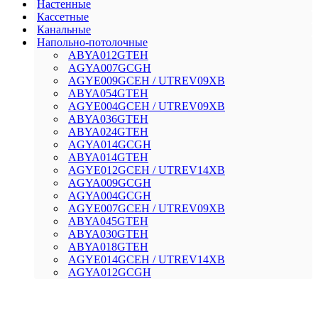
Настенные
Кассетные
Канальные
Напольно-потолочные
AВYA012GТЕH
AGYA007GCGH
AGYE009GCEH / UTREV09XB
AВYA054GТЕH
AGYE004GCEH / UTREV09XB
AВYA036GТЕH
AВYA024GТЕH
AGYA014GCGH
AВYA014GТЕH
AGYE012GCEH / UTREV14XB
AGYA009GCGH
AGYA004GCGH
AGYE007GCEH / UTREV09XB
AВYA045GТЕH
AВYA030GТЕH
AВYA018GТЕH
AGYE014GCEH / UTREV14XB
AGYA012GCGH