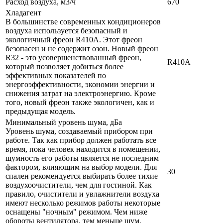
Расход воздуха, м3/ч
670
Хладагент
В большинстве современных кондиционеров
воздуха используется безопасный и
экологичный фреон R410A. Этот фреон
безопасен и не содержит озон. Новый фреон
R32 - это усовершенствованный фреон,
R410A
который позволяет добиться более
эффективных показателей по
энергоэффективности, экономии энергии и
снижения затрат на электроэнергию. Кроме
того, новый фреон также экологичен, как и
предыдущая модель.
Минимальный уровень шума, дБа
Уровень шума, создаваемый прибором при
работе. Так как прибор должен работать все
время, пока человек находится в помещении,
шумность его работы является не последним
фактором, влияющим на выбор модели. Для
30
спален рекомендуется выбирать более тихие
воздухоочистители, чем для гостиной. Как
правило, очистители и увлажнители воздуха
имеют несколько режимов работы некоторые
оснащены "ночным" режимом. Чем ниже
обороты вентилятора, тем меньше шум.