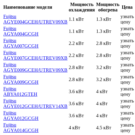
Мощность
Мощность
Наименование модели
Цена
охлаждения
обогрева
Fujitsu
узнать
1.1 кВт
1.3 кВт
AGYE004GCEH
/UTREV09XB
цену
Fujitsu
узнать
1.1 кВт
1.3 кВт
AGYA004GCGH
цену
Fujitsu
узнать
2.2 кВт
2.8 кВт
AGYA007GCGH
цену
Fujitsu
узнать
2.2 кВт
2.8 кВт
AGYE007GCEH
/UTREV09XB
цену
Fujitsu
узнать
2.8 кВт
3.2 кВт
AGYE009GCEH
/UTREV09XB
цену
Fujitsu
узнать
2.8 кВт
3.2 кВт
AGYA009GCGH
цену
Fujitsu
узнать
3.6 кВт
4 кВт
AВYA012GТЕH
цену
Fujitsu
узнать
3.6 кВт
4 кВт
AGYE012GCEH
/UTREV14XB
цену
Fujitsu
узнать
3.6 кВт
4 кВт
AGYA012GCGH
цену
Fujitsu
узнать
4 кВт
4.5 кВт
AGYA014GCGH
цену