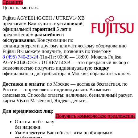
Сравнить
Цены на монтаж
.
Fujitsu AGYE014GCEH / UTREV14XB
предлагаем Вам купить
с установкой
,
официальной
гарантией 5 лет
и
предложением
дальнейшего
обслуживания
. Консультации по
кондиционерам и другому климатическому оборудованию
Fujitsu Вы можете получить, позвонив по телефону
8 (495) 740-23-24
(Пн-Пт: 09:00 — 18:00). Модель Fujitsu
AGYE014GCEH / UTREV14XB
— это
прекрасный выбор с
возможностью получить индивидуальную
скидку
официального дистрибьютора в Москве, обращайтесь к нам.
Доставка и оплата:
по Москве — доставка бесплатная, по
России — определяется индивидуально. Возможен
самовывоз. Способы оплаты: наличные, безналичный расчет,
карты Visa и Mastercard, Яндекс-деньги.
Для юридических лиц:
Получить коммерческое предложение
Оплата по безналу
без наценки.
Укомплектуем Ваш объект всем необходимым