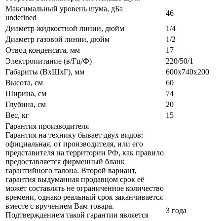
Максимальный уровень шума, дБа
46
undefined
Диаметр жидкостной линии, дюйм
1/4
Диаметр газовой линии, дюйм
1/2
Отвод конденсата, мм
17
Электропитание (в/Гц/Ф)
220/50/1
Габариты (ВxШxГ), мм
600х740х200
Высота, см
60
Ширина, см
74
Глубина, см
20
Вес, кг
15
Гарантия производителя
Гарантия на технику бывает двух видов:
официальная, от производителя, или его
представителя на территории РФ, как правило
предоставляется фирменный бланк
гарантийного талона. Второй вариант,
гарантия выдуманная продавцом срок её
может составлять не ограниченное количество
времени, однако реальный срок заканчивается
вместе с вручением Вам товара.
3 года
Подтверждением такой гарантии является