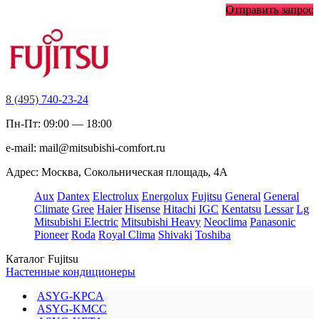
Отправить запрос
8 (495)
740-23-24
Пн-Пт: 09:00 — 18:00
e-mail:
mail@mitsubishi-comfort.ru
Адрес: Москва, Сокольническая площадь, 4А
Aux
Dantex
Electrolux
Energolux
Fujitsu
General
General
Climate
Gree
Haier
Hisense
Hitachi
IGC
Kentatsu
Lessar
Lg
Mitsubishi Electric
Mitsubishi Heavy
Neoclima
Panasonic
Pioneer
Roda
Royal Clima
Shivaki
Toshiba
Каталог Fujitsu
Настенные кондиционеры
ASYG-KPCA
ASYG-KMCC