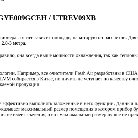
 AGYE009GCEH / UTREV09XB
ионера - от нее зависит площадь, на которую он рассчитан. Для
2,8-3 метра.
авило, она всегда выше мощности охлаждения, так как тепловы
нологии. Например, все очистители Fresh Air разработаны в США
M собирается в Китае, но ничуть не уступает по качеству очи
скаемой продукции.
е эффективно выполнять заложенные в него функции. Данный па
указывает максимальный размер помещения в котором прибор буде
 не имеет значения, а вот максимальный размер лучше не пре