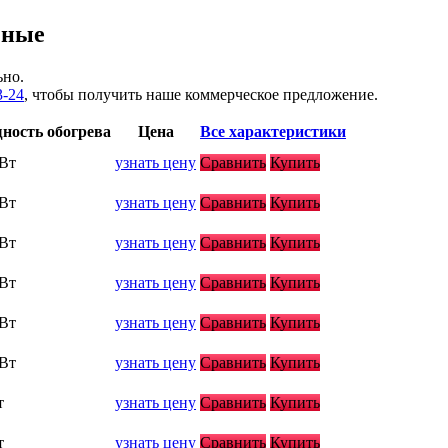
чные
ьно.
3-24
, чтобы получить наше коммерческое предложение.
ность обогрева
Цена
Все характеристики
кВт
узнать цену
Сравнить
Купить
кВт
узнать цену
Сравнить
Купить
кВт
узнать цену
Сравнить
Купить
кВт
узнать цену
Сравнить
Купить
кВт
узнать цену
Сравнить
Купить
кВт
узнать цену
Сравнить
Купить
т
узнать цену
Сравнить
Купить
т
узнать цену
Сравнить
Купить