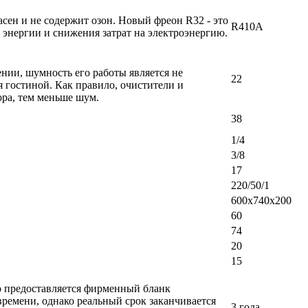
ен и не содержит озон. Новый фреон R32 - это
R410A
энергии и снижения затрат на электроэнергию.
ении, шумность его работы является не
22
 гостиной. Как правило, очистители и
ра, тем меньше шум.
38
1/4
3/8
17
220/50/1
600х740х200
60
74
20
15
ло предоставляется фирменный бланк
времени, однако реальный срок заканчивается
3 года