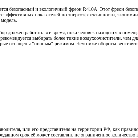
тся безопасный и экологичный фреон R410A. Этот фреон безопас
ее эффективных показателей по энергоэффективности, экономии 
 модель.
ор должен работать все время, пока человек находится в помещ
екомендуется выбирать более тихие воздухоочистители, чем для
орые оснащены "ночным" режимом. Чем ниже обороты вентилято
зводителя, или его представителя на территории РФ, как прави
одавцом срок её может составлять не ограниченное количество 