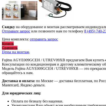
Скидку
на оборудование и монтаж рассматриваем индивидуал
Отправьте запрос
или позвоните нам по телефону
8 (495) 740-2
Цена комплекта:
отправить запрос
Купить
Сравнить
Цены на монтаж
.
Fujitsu AGYE009GCEH / UTREV09XB предлагаем Вам купить
Консультации по кондиционерам и другому климатическому об
Модель Fujitsu AGYE009GCEH / UTREV09XB
— это
прекрасн
обращайтесь к нам.
Доставка и оплата:
по Москве — доставка бесплатная, по Рос
Mastercard, Яндекс-деньги.
Для юридических лиц:
Оплата по безналу без наценки.
Укомплектуем Ваш объект всем необходимым требования