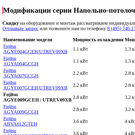
Модификации серии Напольно-потоло
Скидку
на оборудование и монтаж рассматриваем индивидуал
Отправьте запрос
или позвоните нам по телефону
8 (495) 740-2
Наименование модели
Мощность охлаждения
Мощ
Fujitsu
1.1 кВт
1.3 
AGYE004GCEH
/UTREV09XB
Fujitsu
1.1 кВт
1.3 
AGYA004GCGH
Fujitsu
2.2 кВт
2.8 
AGYA007GCGH
Fujitsu
2.2 кВт
2.8 
AGYE007GCEH
/UTREV09XB
Fujitsu
2.8 кВт
3.2 
AGYE009GCEH / UTREV09XB
Fujitsu
2.8 кВт
3.2 
AGYA009GCGH
Fujitsu
3.6 кВт
4 кВ
AВYA012GТЕH
Fujitsu
3.6 кВт
4 кВ