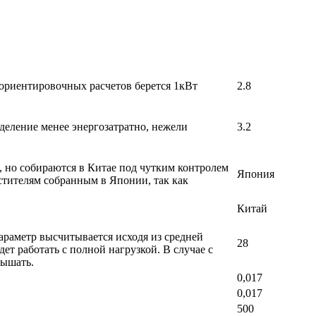
 ориентировочных расчетов берется 1кВт
2.8
деление менее энергозатратно, нежели
3.2
, но собираются в Китае под чутким контролем
Япония
стителям собранным в Японии, так как
Китай
раметр высчитывается исходя из средней
28
т работать с полной нагрузкой. В случае с
вышать.
0,017
0,017
500