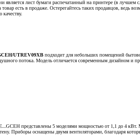
ии является лист бумаги распечатанный на принтере (в лучшем с
ка товар есть в продаже. Остерегайтесь таких продавцов, ведь 
 качеству.
GCEH/UTREV09XB
подходит для небольших помещений бытовог
здушного потока. Модель отличается современным дизайном и п
...GCEH представлены 5 моделями мощностью от 1,1 до 4 кВт.
 стену. Приборы оснащены двумя вентиляторами, благодаря кот