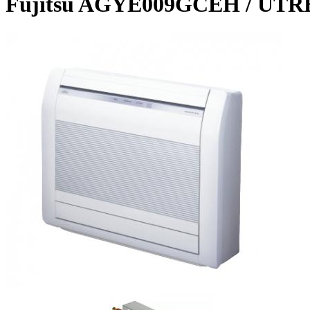
Fujitsu AGYE009GCEH / UT