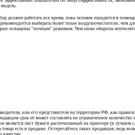
ее эффективных показателей по энергоэффективности, экономии 
 модель.
ор должен работать все время, пока человек находится в помещ
екомендуется выбирать более тихие воздухоочистители, чем для
орые оснащены "ночным" режимом. Чем ниже обороты вентилято
зводителя, или его представителя на территории РФ, как прави
одавцом срок её может составлять не ограниченное количество 
ии является лист бумаги распечатанный на принтере (в лучшем с
ка товар есть в продаже. Остерегайтесь таких продавцов, ведь 
 качеству.