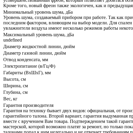
усовершенствованный фреон, который позволяет добиться бол
Кроме того, новый фреон также экологичен, как и предыдущая
Минимальный уровень шума, дБа
Уровень шума, создаваемый прибором при работе. Так как приб
последним фактором, влияющим на выбор модели. Для спален р
увлажнители воздуха имеют несколько режимов работы некот
Максимальный уровень шума, дБа
undefined
Диаметр жидкостной линии, дюйм
Диаметр газовой линии, дюйм
Отвод конденсата, мм
Электропитание (в/Гц/Ф)
Габариты (ВxШxГ), мм
Высота, см
Ширина, см
Глубина, см
Вес, кг
Гарантия производителя
Гарантия на технику бывает двух видов: официальная, от прои
гарантийного талона. Второй вариант, гарантия выдуманная пр
вместе с вручением Вам товара. Подтверждением такой гарант
мастерской, которой возможно платят за ремонт, но только по
талонами попал к ним нелегально и не отвечает требованиям по