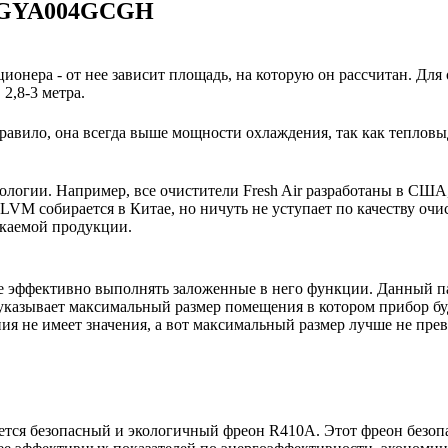
 AGYA004GCGH
ионера - от нее зависит площадь, на которую он рассчитан. Для
2,8-3 метра.
авило, она всегда выше мощности охлаждения, так как тепловы
нологии. Например, все очистители Fresh Air разработаны в США
M собирается в Китае, но ничуть не уступает по качеству очи
скаемой продукции.
е эффективно выполнять заложенные в него функции. Данный па
указывает максимальный размер помещения в котором прибор буде
 не имеет значения, а вот максимальный размер лучше не пре
тся безопасный и экологичный фреон R410A. Этот фреон безопас