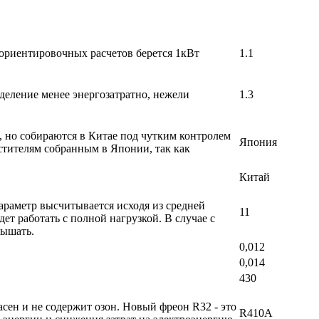
 ориентировочных расчетов берется 1кВт
1.1
деление менее энергозатратно, нежели
1.3
, но собираются в Китае под чутким контролем
Япония
стителям собранным в Японии, так как
Китай
раметр высчитывается исходя из средней
11
т работать с полной нагрузкой. В случае с
вышать.
0,012
0,014
430
ен и не содержит озон. Новый фреон R32 - это
R410A