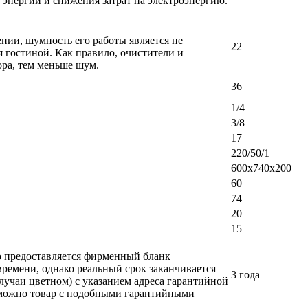
энергии и снижения затрат на электроэнергию.
ении, шумность его работы является не
22
 гостиной. Как правило, очистители и
ра, тем меньше шум.
36
1/4
3/8
17
220/50/1
600х740х200
60
74
20
15
ло предоставляется фирменный бланк
времени, однако реальный срок заканчивается
3 года
лучаи цветном) с указанием адреса гарантийной
возможно товар с подобными гарантийными