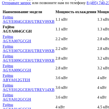
Отправьте запрос
или позвоните нам по телефону
8 (495) 740-2
Наименование модели
Мощность охлаждения
Мощно
Fujitsu
1.1 кВт
1.3 кВ
AGYE004GCEH
/UTREV09XB
Fujitsu
1.1 кВт
1.3 кВ
AGYA004GCGH
Fujitsu
2.2 кВт
2.8 кВ
AGYA007GCGH
Fujitsu
2.2 кВт
2.8 кВ
AGYE007GCEH
/UTREV09XB
Fujitsu
2.8 кВт
3.2 кВ
AGYE009GCEH
/UTREV09XB
Fujitsu
2.8 кВт
3.2 кВ
AGYA009GCGH
Fujitsu
3.6 кВт
4 кВт
AВYA012GТЕH
Fujitsu
3.6 кВт
4 кВт
AGYE012GCEH
/UTREV14XB
Fujitsu
3.6 кВт
4 кВт
AGYA012GCGH
Fujitsu
4 кВт
4.5 кВ