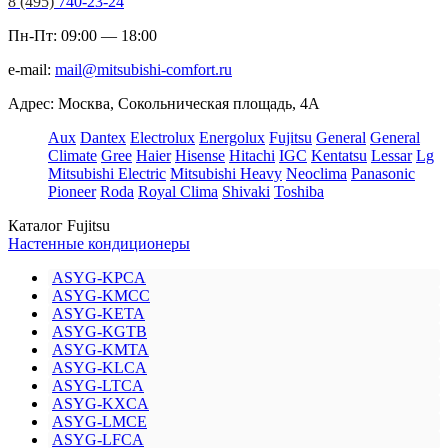
8 (495)
740-23-24
Пн-Пт: 09:00 — 18:00
e-mail:
mail@mitsubishi-comfort.ru
Адрес: Москва, Сокольническая площадь, 4А
Aux
Dantex
Electrolux
Energolux
Fujitsu
General
General
Climate
Gree
Haier
Hisense
Hitachi
IGC
Kentatsu
Lessar
Lg
Mitsubishi Electric
Mitsubishi Heavy
Neoclima
Panasonic
Pioneer
Roda
Royal Clima
Shivaki
Toshiba
Каталог Fujitsu
Настенные кондиционеры
ASYG-KPCA
ASYG-KMCC
ASYG-KETA
ASYG-KGTB
ASYG-KMTA
ASYG-KLCA
ASYG-LTCA
ASYG-KXCA
ASYG-LMCE
ASYG-LFCA