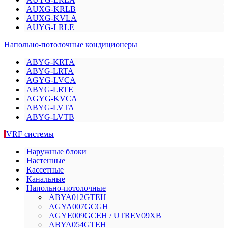
AUXG-KRLB
AUXG-KVLA
AUYG-LRLE
Напольно-потолочные кондиционеры
ABYG-KRTA
ABYG-LRTA
AGYG-LVCA
ABYG-LRTE
AGYG-KVCA
ABYG-LVTA
ABYG-LVTB
VRF системы
Наружные блоки
Настенные
Кассетные
Канальные
Напольно-потолочные
AВYA012GТЕH
AGYA007GCGH
AGYE009GCEH / UTREV09XB
AВYA054GТЕH