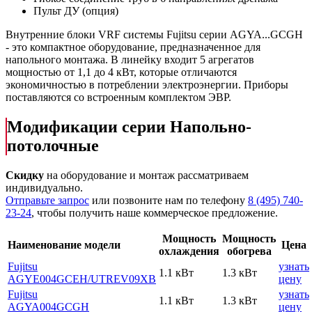
Пульт ДУ (опция)
Внутренние блоки VRF системы Fujitsu серии AGYA...GCGH
- это компактное оборудование, предназначенное для
напольного монтажа. В линейку входит 5 агрегатов
мощностью от 1,1 до 4 кВт, которые отличаются
экономичностью в потреблении электроэнергии. Приборы
поставляются со встроенным комплектом ЭВР.
Модификации серии Напольно-
потолочные
Скидку
на оборудование и монтаж рассматриваем
индивидуально.
Отправьте запрос
или позвоните нам по телефону
8 (495) 740-
23-24
, чтобы получить наше коммерческое предложение.
Мощность
Мощность
Наименование модели
Цена
охлаждения
обогрева
Fujitsu
узнать
1.1 кВт
1.3 кВт
AGYE004GCEH
/UTREV09XB
цену
Fujitsu
узнать
1.1 кВт
1.3 кВт
AGYA004GCGH
цену