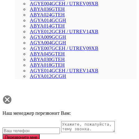
AGYE004GCEH / UTREV09XB
AВYA036GТЕH
AВYA024GТЕH
AGYA014GCGH
AВYA014GТЕH
AGYE012GCEH / UTREV14XB
AGYA009GCGH
AGYA004GCGH
AGYE007GCEH / UTREV09XB
AВYA045GТЕH
AВYA030GТЕH
AВYA018GТЕH
AGYE014GCEH / UTREV14XB
AGYA012GCGH
Наш менеджер перезвонит Вам:
Перезвоните мне