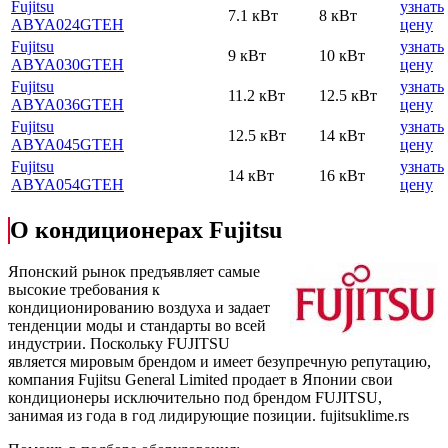
Fujitsu
узнать
7.1 кВт
8 кВт
AВYA024GТЕH
цену
Fujitsu
узнать
9 кВт
10 кВт
AВYA030GТЕH
цену
Fujitsu
узнать
11.2 кВт
12.5 кВт
AВYA036GТЕH
цену
Fujitsu
узнать
12.5 кВт
14 кВт
AВYA045GТЕH
цену
Fujitsu
узнать
14 кВт
16 кВт
AВYA054GТЕH
цену
О кондиционерах Fujitsu
Японский рынок предъявляет самые
высокие требования к
кондиционированию воздуха и задает
тенденции моды и стандарты во всей
индустрии. Поскольку FUJITSU
является мировым брендом и имеет безупречную репутацию,
компания Fujitsu General Limited продает в Японии свои
кондиционеры исключительно под брендом FUJITSU,
занимая из года в год лидирующие позиции.
fujitsuklime.rs