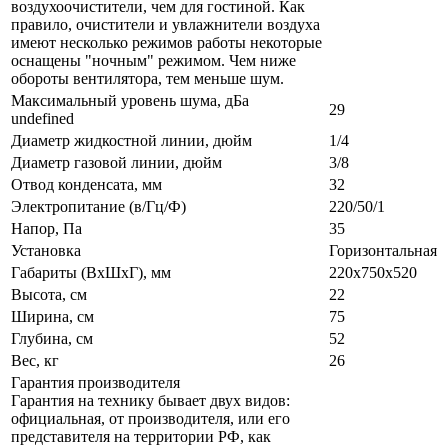
воздухоочистители, чем для гостиной. Как
правило, очистители и увлажнители воздуха
имеют несколько режимов работы некоторые
оснащены "ночным" режимом. Чем ниже
обороты вентилятора, тем меньше шум.
Максимальный уровень шума, дБа
29
undefined
Диаметр жидкостной линии, дюйм
1/4
Диаметр газовой линии, дюйм
3/8
Отвод конденсата, мм
32
Электропитание (в/Гц/Ф)
220/50/1
Напор, Па
35
Установка
Горизонтальная
Габариты (ВxШxГ), мм
220х750х520
Высота, см
22
Ширина, см
75
Глубина, см
52
Вес, кг
26
Гарантия производителя
Гарантия на технику бывает двух видов:
официальная, от производителя, или его
представителя на территории РФ, как