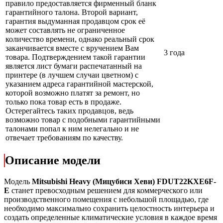
правило предоставляется фирменный бланк
гарантийного талона. Второй вариант,
гарантия выдуманная продавцом срок её
может составлять не ограниченное
количество времени, однако реальный срок
заканчивается вместе с вручением Вам
3 года
товара. Подтверждением такой гарантии
является лист бумаги распечатанный на
принтере (в лучшем случаи цветном) с
указанием адреса гарантийной мастерской,
которой возможно платят за ремонт, но
только пока товар есть в продаже.
Остерегайтесь таких продавцов, ведь
возможно товар с подобными гарантийными
талонами попал к ним нелегально и не
отвечает требованиям по качеству.
Описание модели
Модель
Mitsubishi Heavy (Мицубиси Хеви) FDUT22KXE6F-
E
станет превосходным решением для коммерческого или
производственного помещения с небольшой площадью, где
необходимо максимально сохранить целостность интерьера и
создать определенные климатические условия в каждое время