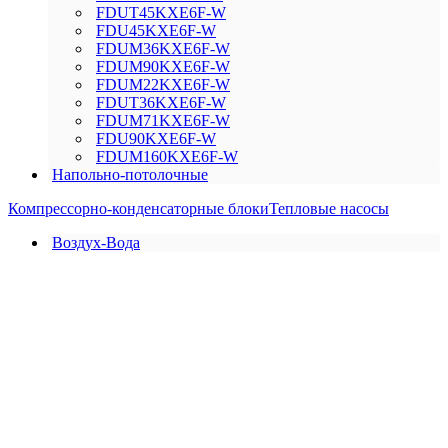
FDUT45KXE6F-W
FDU45KXE6F-W
FDUM36KXE6F-W
FDUM90KXE6F-W
FDUM22KXE6F-W
FDUT36KXE6F-W
FDUM71KXE6F-W
FDU90KXE6F-W
FDUM160KXE6F-W
Напольно-потолочные
Компрессорно-конденсаторные блоки
Тепловые насосы
Воздух-Вода