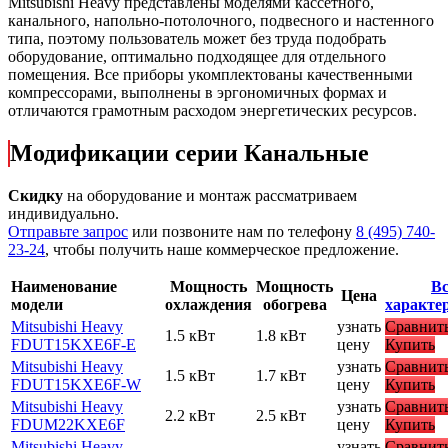
Mitsubishi Heavy представлены моделями кассетного,
канального, напольно-потолочного, подвесного и настенного
типа, поэтому пользователь может без труда подобрать
оборудование, оптимально подходящее для отдельного
помещения. Все приборы укомплектованы качественными
компрессорами, выполнены в эргономичных формах и
отличаются грамотным расходом энергетических ресурсов.
Модификации серии Канальные
Скидку
на оборудование и монтаж рассматриваем
индивидуально.
Отправьте запрос
или позвоните нам по телефону
8 (495) 740-
23-24
, чтобы получить наше коммерческое предложение.
Наименование
Мощность
Мощность
Вс
Цена
модели
охлаждения
обогрева
характе
Mitsubishi Heavy
узнать
Сравнит
1.5 кВт
1.8 кВт
FDUT15KXE6F-E
цену
Купить
Mitsubishi Heavy
узнать
Сравнит
1.5 кВт
1.7 кВт
FDUT15KXE6F-W
цену
Купить
Mitsubishi Heavy
узнать
Сравнит
2.2 кВт
2.5 кВт
FDUM22KXE6F
цену
Купить
Mitsubishi Heavy
узнать
Сравнит