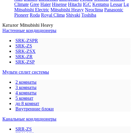
Climate
Gree
Haier
Hisense
Hitachi
IGC
Kentatsu
Lessar
Lg
Mitsubishi Electric
Mitsubishi Heavy
Neoclima
Panasonic
Pioneer
Roda
Royal Clima
Shivaki
Toshiba
Каталог Mitsubishi Heavy
Настенные кондиционеры
SRK-ZSPR
SRK-ZS
SRK-ZSX
SRK-ZR
SRK-ZSP
Мульти сплит системы
2 комнаты
3 комнаты
4 комнаты
5 комнат
до 8 комнат
Внутренние блоки
Канальные кондиционеры
SRR-ZS