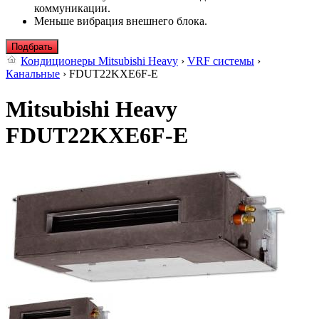
коммуникации.
Меньше вибрация внешнего блока.
Подбрать
Кондиционеры Mitsubishi Heavy
›
VRF системы
›
Канальные
› FDUT22KXE6F-E
Mitsubishi Heavy
FDUT22KXE6F-E