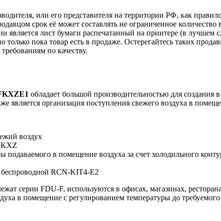
зводителя, или его представителя на территории РФ, как прави
одавцом срок её может составлять не ограниченное количество 
и является лист бумаги распечатанный на принтере (в лучшем с
но только пока товар есть в продаже. Остерегайтесь таких прода
требованиям по качеству.
0FKXZE1
обладает большой производительностью для создания 
е является организация поступления свежего воздуха в помещен
ежий воздух
у KXZ
 подаваемого в помещение воздуха за счет холодильного конт
 беспроводной RCN-KIT4-E2
ежат серии FDU-F, используются в офисах, магазинах, ресторана
здуха в помещение с регулированием температуры до требуемого