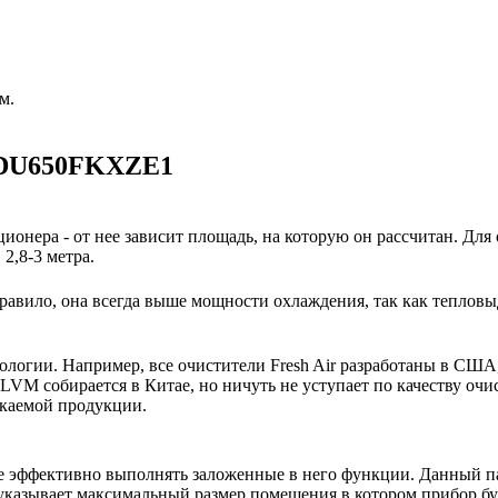
м.
 FDU650FKXZE1
ионера - от нее зависит площадь, на которую он рассчитан. Для
2,8-3 метра.
авило, она всегда выше мощности охлаждения, так как тепловы
нологии. Например, все очистители Fresh Air разработаны в США
M собирается в Китае, но ничуть не уступает по качеству очи
скаемой продукции.
е эффективно выполнять заложенные в него функции. Данный па
указывает максимальный размер помещения в котором прибор буде