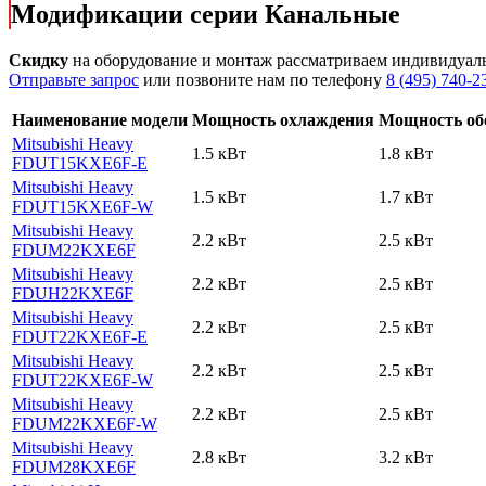
Модификации серии Канальные
Скидку
на оборудование и монтаж рассматриваем индивидуал
Отправьте запрос
или позвоните нам по телефону
8 (495) 740-2
Наименование модели
Мощность охлаждения
Мощность об
Mitsubishi Heavy
1.5 кВт
1.8 кВт
FDUT15KXE6F-E
Mitsubishi Heavy
1.5 кВт
1.7 кВт
FDUT15KXE6F-W
Mitsubishi Heavy
2.2 кВт
2.5 кВт
FDUM22KXE6F
Mitsubishi Heavy
2.2 кВт
2.5 кВт
FDUH22KXE6F
Mitsubishi Heavy
2.2 кВт
2.5 кВт
FDUT22KXE6F-E
Mitsubishi Heavy
2.2 кВт
2.5 кВт
FDUT22KXE6F-W
Mitsubishi Heavy
2.2 кВт
2.5 кВт
FDUM22KXE6F-W
Mitsubishi Heavy
2.8 кВт
3.2 кВт
FDUM28KXE6F