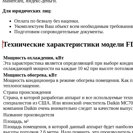
Mastercard, Яндекс-деньги.
Для юридических лиц:
Оплата по безналу без наценки.
Укомплектуем Ваш объект всем необходимым требования
Подготовим сопроводительные документы.
Технические характеристики модели
Мощность охлаждения, кВт
Эта характеристика является определяющей при выборе кондиц
охлаждающей мощности на каждые 10 м2 при высоте потолков 
Мощность обогрева, кВт
Мощность кондиционера в режиме обогрева помещения. Как пр
теплопоглащение.
Страна происхождения
Страна, в которой разработан аппарат и все используемые тех
специалистов из США. Или японский очиститель Daikin MC70LV
компания Daikin очень внимательно следит за качеством выпу
Название производителя
Площадь, м²
Площадь помещения, в которой данный аппарат будет наиболе
высоты потолков 2,6 метра. Надо помнить, что производитель 