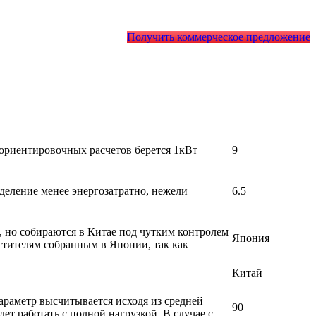
Получить коммерческое предложение
 ориентировочных расчетов берется 1кВт
9
деление менее энергозатратно, нежели
6.5
, но собираются в Китае под чутким контролем
Япония
стителям собранным в Японии, так как
Китай
раметр высчитывается исходя из средней
90
т работать с полной нагрузкой. В случае с