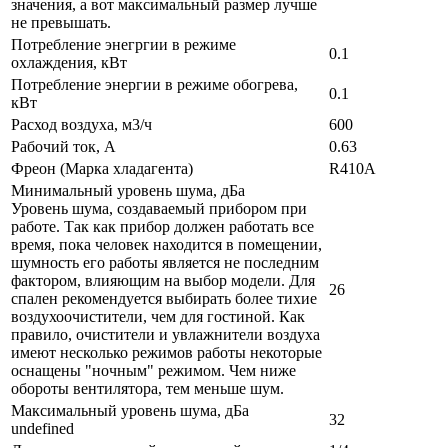
значения, а вот максимальный размер лучше
не превышать.
Потребление энегргии в режиме
0.1
охлаждения, кВт
Потребление энергии в режиме обогрева,
0.1
кВт
Расход воздуха, м3/ч
600
Рабочий ток, А
0.63
Фреон (Марка хладагента)
R410A
Минимальный уровень шума, дБа
Уровень шума, создаваемый прибором при
работе. Так как прибор должен работать все
время, пока человек находится в помещении,
шумность его работы является не последним
фактором, влияющим на выбор модели. Для
26
спален рекомендуется выбирать более тихие
воздухоочистители, чем для гостиной. Как
правило, очистители и увлажнители воздуха
имеют несколько режимов работы некоторые
оснащены "ночным" режимом. Чем ниже
обороты вентилятора, тем меньше шум.
Максимальный уровень шума, дБа
32
undefined