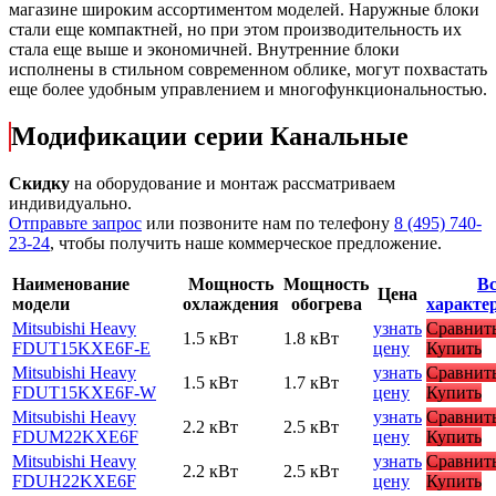
магазине широким ассортиментом моделей. Наружные блоки
стали еще компактней, но при этом производительность их
стала еще выше и экономичней. Внутренние блоки
исполнены в стильном современном облике, могут похвастать
еще более удобным управлением и многофункциональностью.
Модификации серии Канальные
Скидку
на оборудование и монтаж рассматриваем
индивидуально.
Отправьте запрос
или позвоните нам по телефону
8 (495) 740-
23-24
, чтобы получить наше коммерческое предложение.
Наименование
Мощность
Мощность
Вс
Цена
модели
охлаждения
обогрева
характе
Mitsubishi Heavy
узнать
Сравнит
1.5 кВт
1.8 кВт
FDUT15KXE6F-E
цену
Купить
Mitsubishi Heavy
узнать
Сравнит
1.5 кВт
1.7 кВт
FDUT15KXE6F-W
цену
Купить
Mitsubishi Heavy
узнать
Сравнит
2.2 кВт
2.5 кВт
FDUM22KXE6F
цену
Купить
Mitsubishi Heavy
узнать
Сравнит
2.2 кВт
2.5 кВт
FDUH22KXE6F
цену
Купить