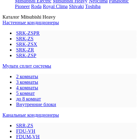
Mitsubishi Electric
Mitsubishi Heavy
Neoclima
Panasonic
Pioneer
Roda
Royal Clima
Shivaki
Toshiba
Каталог Mitsubishi Heavy
Настенные кондиционеры
SRK-ZSPR
SRK-ZS
SRK-ZSX
SRK-ZR
SRK-ZSP
Мульти сплит системы
2 комнаты
3 комнаты
4 комнаты
5 комнат
до 8 комнат
Внутренние блоки
Канальные кондиционеры
SRR-ZS
FDU-VH
FDUM-VH