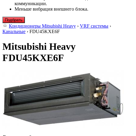
коммуникации.
Меньше вибрация внешнего блока.
Подбрать
Кондиционеры Mitsubishi Heavy
›
VRF системы
›
Канальные
› FDU45KXE6F
Mitsubishi Heavy
FDU45KXE6F