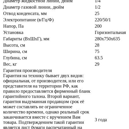
Диаметр жидкостной линии, дюйм
1/4
Диаметр газовой линии, дюйм
1/2
Отвод конденсата, мм
25
Электропитание (в/Гц/Ф)
220/50/1
Напор, Па
200
Установка
Горизонтальная
Габариты (ВxШxГ), мм
280x750x635
Высота, см
28
Ширина, см
75
Глубина, см
63.5
Вес, кг
29
Гарантия производителя
Гарантия на технику бывает двух видов:
официальная, от производителя, или его
представителя на территории РФ, как
правило предоставляется фирменный бланк
гарантийного талона. Второй вариант,
гарантия выдуманная продавцом срок её
может составлять не ограниченное
количество времени, однако реальный срок
заканчивается вместе с вручением Вам
3 года
товара. Подтверждением такой гарантии
является лист бумаги распечатанный на