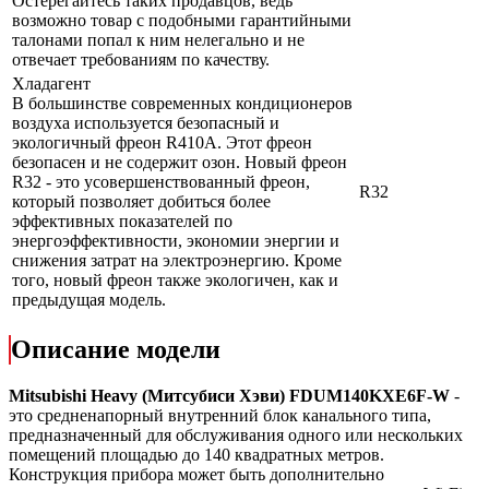
Остерегайтесь таких продавцов, ведь
возможно товар с подобными гарантийными
талонами попал к ним нелегально и не
отвечает требованиям по качеству.
Хладагент
В большинстве современных кондиционеров
воздуха используется безопасный и
экологичный фреон R410A. Этот фреон
безопасен и не содержит озон. Новый фреон
R32 - это усовершенствованный фреон,
R32
который позволяет добиться более
эффективных показателей по
энергоэффективности, экономии энергии и
снижения затрат на электроэнергию. Кроме
того, новый фреон также экологичен, как и
предыдущая модель.
Описание модели
Mitsubishi Heavy (Митсубиси Хэви) FDUM140KXE6F-W
-
это средненапорный внутренний блок канального типа,
предназначенный для обслуживания одного или нескольких
помещений площадью до 140 квадратных метров.
Конструкция прибора может быть дополнительно