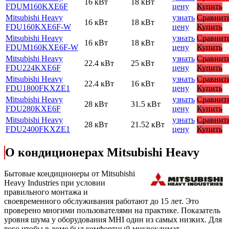
16 кВт
18 кВт
FDUM160KXE6F
цену
Купить
Mitsubishi Heavy
узнать
Сравнит
16 кВт
18 кВт
FDU160KXE6F-W
цену
Купить
Mitsubishi Heavy
узнать
Сравнит
16 кВт
18 кВт
FDUM160KXE6F-W
цену
Купить
Mitsubishi Heavy
узнать
Сравнит
22.4 кВт
25 кВт
FDU224KXE6F
цену
Купить
Mitsubishi Heavy
узнать
Сравнит
22.4 кВт
16 кВт
FDU1800FKXZE1
цену
Купить
Mitsubishi Heavy
узнать
Сравнит
28 кВт
31.5 кВт
FDU280KXE6F
цену
Купить
Mitsubishi Heavy
узнать
Сравнит
28 кВт
21.52 кВт
FDU2400FKXZE1
цену
Купить
О кондиционерах Mitsubishi Heavy
Бытовые кондиционеры от Mitsubishi
Heavy Industries при условии
правильного монтажа и
своевременного обслуживания работают до 15 лет. Это
проверено многими пользователями на практике. Показатель
уровня шума у оборудования MHI один из самых низких. Для
того чтобы в доме был комфортный микроклимат,