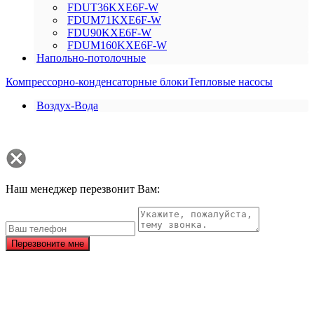
FDUT36KXE6F-W
FDUM71KXE6F-W
FDU90KXE6F-W
FDUM160KXE6F-W
Напольно-потолочные
Компрессорно-конденсаторные блоки
Тепловые насосы
Воздух-Вода
Наш менеджер перезвонит Вам:
Перезвоните мне