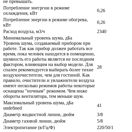
не превышать.
Потребление энегргии в режиме
0,26
охлаждения, кВт
Потребление энергии в режиме обогрева,
0,26
кВт
Расход воздуха, м3/ч
2340
Минимальный уровень шума, дБа
Уровень шума, создаваемый прибором при
работе. Так как прибор должен работать все
время, пока человек находится в помещении,
шумность его работы является не последним
фактором, влияющим на выбор модели. Для
28
спален рекомендуется выбирать более тихие
воздухоочистители, чем для гостиной. Как
правило, очистители и увлажнители воздуха
имеют несколько режимов работы некоторые
оснащены "ночным" режимом. Чем ниже
обороты вентилятора, тем меньше шум.
Максимальный уровень шума, дБа
41
undefined
Диаметр жидкостной линии, дюйм
3/8
Диаметр газовой линии, дюйм
5/8
Электропитание (в/Гц/Ф)
220/50/1