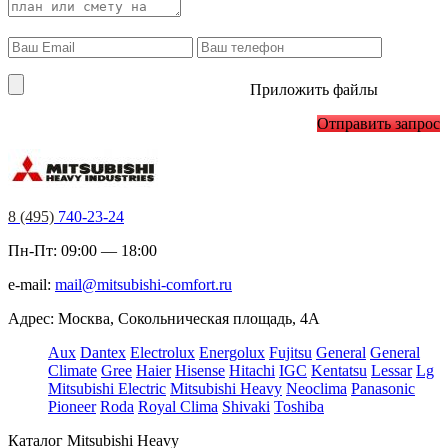
Приложить файлы
Отправить запрос
8 (495)
740-23-24
Пн-Пт: 09:00 — 18:00
e-mail:
mail@mitsubishi-comfort.ru
Адрес: Москва, Сокольническая площадь, 4А
Aux
Dantex
Electrolux
Energolux
Fujitsu
General
General
Climate
Gree
Haier
Hisense
Hitachi
IGC
Kentatsu
Lessar
Lg
Mitsubishi Electric
Mitsubishi Heavy
Neoclima
Panasonic
Pioneer
Roda
Royal Clima
Shivaki
Toshiba
Каталог Mitsubishi Heavy