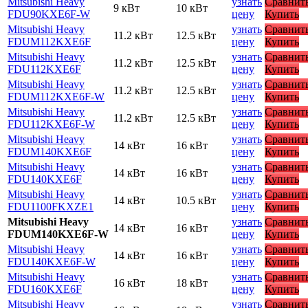
Mitsubishi Heavy
узнать
Сравнит
9 кВт
10 кВт
FDU90KXE6F-W
цену
Купить
Mitsubishi Heavy
узнать
Сравнит
11.2 кВт
12.5 кВт
FDUM112KXE6F
цену
Купить
Mitsubishi Heavy
узнать
Сравнит
11.2 кВт
12.5 кВт
FDU112KXE6F
цену
Купить
Mitsubishi Heavy
узнать
Сравнит
11.2 кВт
12.5 кВт
FDUM112KXE6F-W
цену
Купить
Mitsubishi Heavy
узнать
Сравнит
11.2 кВт
12.5 кВт
FDU112KXE6F-W
цену
Купить
Mitsubishi Heavy
узнать
Сравнит
14 кВт
16 кВт
FDUM140KXE6F
цену
Купить
Mitsubishi Heavy
узнать
Сравнит
14 кВт
16 кВт
FDU140KXE6F
цену
Купить
Mitsubishi Heavy
узнать
Сравнит
14 кВт
10.5 кВт
FDU1100FKXZE1
цену
Купить
Mitsubishi Heavy
узнать
Сравнит
14 кВт
16 кВт
FDUM140KXE6F-W
цену
Купить
Mitsubishi Heavy
узнать
Сравнит
14 кВт
16 кВт
FDU140KXE6F-W
цену
Купить
Mitsubishi Heavy
узнать
Сравнит
16 кВт
18 кВт
FDU160KXE6F
цену
Купить
Mitsubishi Heavy
узнать
Сравнит