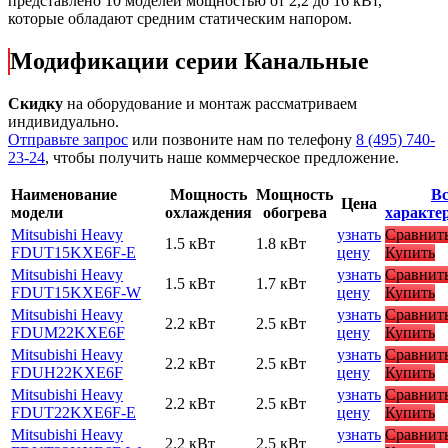
представлено 10 моделей мощностью от 2,2 до 16 кВт,
которые обладают средним статическим напором.
Модификации серии Канальные
Скидку
на оборудование и монтаж рассматриваем
индивидуально.
Отправьте запрос
или позвоните нам по телефону
8 (495) 740-
23-24
, чтобы получить наше коммерческое предложение.
Наименование
Мощность
Мощность
Вс
Цена
модели
охлаждения
обогрева
характе
Mitsubishi Heavy
узнать
Сравнит
1.5 кВт
1.8 кВт
FDUT15KXE6F-E
цену
Купить
Mitsubishi Heavy
узнать
Сравнит
1.5 кВт
1.7 кВт
FDUT15KXE6F-W
цену
Купить
Mitsubishi Heavy
узнать
Сравнит
2.2 кВт
2.5 кВт
FDUM22KXE6F
цену
Купить
Mitsubishi Heavy
узнать
Сравнит
2.2 кВт
2.5 кВт
FDUH22KXE6F
цену
Купить
Mitsubishi Heavy
узнать
Сравнит
2.2 кВт
2.5 кВт
FDUT22KXE6F-E
цену
Купить
Mitsubishi Heavy
узнать
Сравнит
2.2 кВт
2.5 кВт