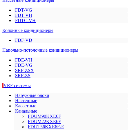
Кассетные кондиционеры
FDT-VG
FDT-VH
FDTC-VH
Колонные кондиционеры
FDF-VD
Напольно-потолочные кондиционеры
FDE-VH
FDE-VG
SRF-ZSX
SRF-ZS
VRF системы
Наружные блоки
Настенные
Кассетные
Канальные
FDUM90KXE6F
FDUM22KXE6F
FDUT56KXE6F-E