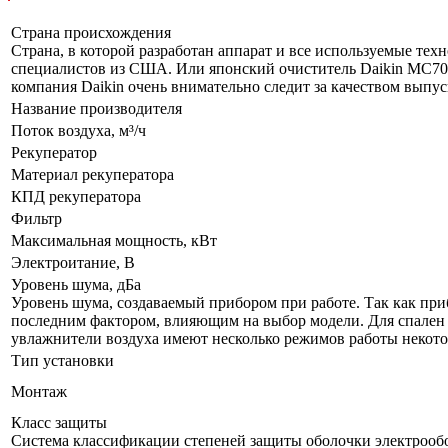
Страна происхождения
Страна, в которой разработан аппарат и все используемые тех
специалистов из США. Или японский очиститель Daikin MC70LV
компания Daikin очень внимательно следит за качеством выпу
Название производителя
Поток воздуха, м³/ч
Рекуператор
Материал рекуператора
КПД рекуператора
Фильтр
Максимальная мощность, кВт
Электроитание, В
Уровень шума, дБа
Уровень шума, создаваемый прибором при работе. Так как приб
последним фактором, влияющим на выбор модели. Для спален р
увлажнители воздуха имеют несколько режимов работы некот
Тип установки
Монтаж
Класс защиты
Cистема классификации степеней защиты оболочки электрообо