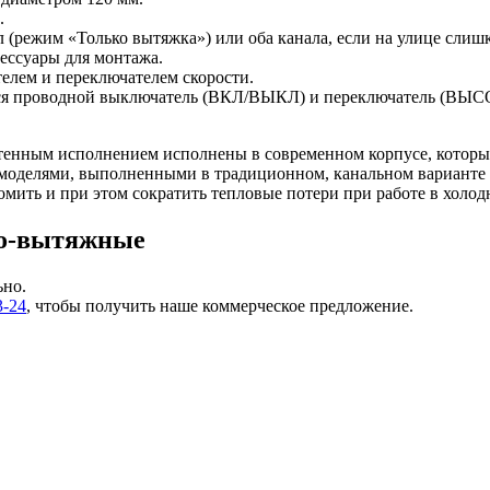
.
 (режим «Только вытяжка») или оба канала, если на улице слиш
ессуары для монтажа.
лем и переключателем скорости.
тся проводной выключатель (ВКЛ/ВЫКЛ) и переключатель (ВЫ
настенным исполнением исполнены в современном корпусе, которы
т моделями, выполненными в традиционном, канальном варианте
мить и при этом сократить тепловые потери при работе в холодн
но-вытяжные
ьно.
3-24
, чтобы получить наше коммерческое предложение.