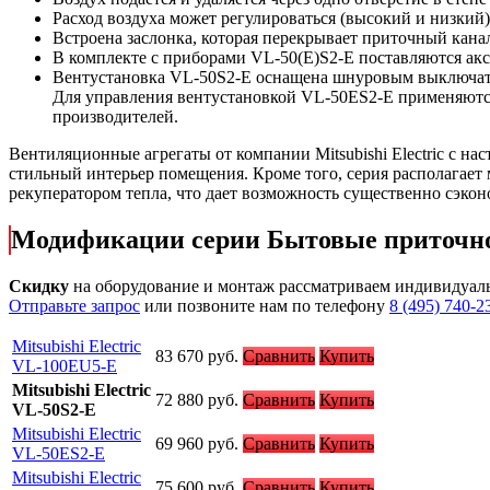
Расход воздуха может регулироваться (высокий и низкий)
Встроена заслонка, которая перекрывает приточный канал
В комплекте с приборами VL-50(E)S2-E поставляются акс
Вентустановка VL-50S2-E оснащена шнуровым выключате
Для управления вентустановкой VL-50ES2-E применяю
производителей.
Вентиляционные агрегаты от компании Mitsubishi Electric с 
стильный интерьер помещения. Кроме того, серия располагае
рекуператором тепла, что дает возможность существенно сэконо
Модификации серии Бытовые приточ
Скидку
на оборудование и монтаж рассматриваем индивидуал
Отправьте запрос
или позвоните нам по телефону
8 (495) 740-2
Mitsubishi Electric
83 670
руб.
Сравнить
Купить
VL-100EU5-E
Mitsubishi Electric
72 880
руб.
Сравнить
Купить
VL-50S2-E
Mitsubishi Electric
69 960
руб.
Сравнить
Купить
VL-50ES2-E
Mitsubishi Electric
75 600
руб.
Сравнить
Купить