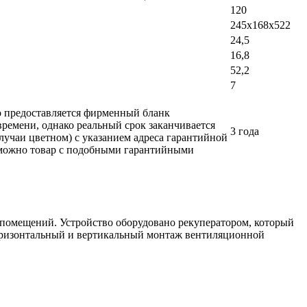
120
245x168x522
24,5
16,8
52,2
7
ло предоставляется фирменный бланк
времени, однако реальный срок заканчивается
3 года
лучаи цветном) с указанием адреса гарантийной
возможно товар с подобными гарантийными
 помещений. Устройство оборудовано рекуператором, который
 горизонтальный и вертикальный монтаж вентиляционной