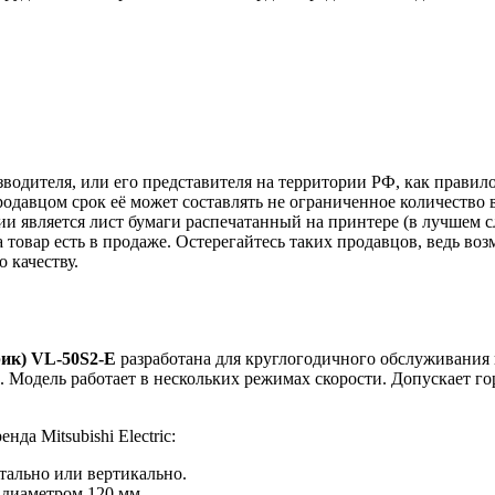
зводителя, или его представителя на территории РФ, как прави
одавцом срок её может составлять не ограниченное количество 
ии является лист бумаги распечатанный на принтере (в лучшем с
ка товар есть в продаже. Остерегайтесь таких продавцов, ведь 
 качеству.
ик)
VL
-50
S
2-
E
разработана для круглогодичного обслуживания
о. Модель работает в нескольких режимах скорости. Допускает
а Mitsubishi Electric:
тально или вертикально.
е диаметром 120 мм.