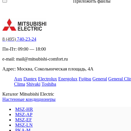
Приложить файлы
8 (495)
740-23-24
Пн-Пт: 09:00 — 18:00
e-mail:
mail@mitsubishi-comfort.ru
Адрес: Москва, Сокольническая площадь, 4А
Aux
Dantex
Electrolux
Energolux
Fujitsu
General
General Cli
Clima
Shivaki
Toshiba
Каталог Mitsubishi Electric
Настенные кондиционеры
MSZ-HR
MSZ-AP
MSZ-EF
MSZ-LN
PKA-M