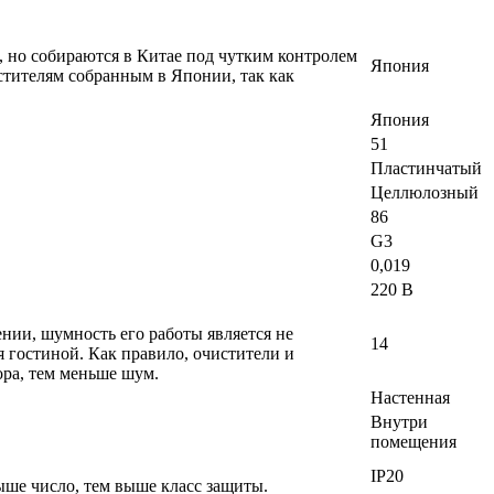
, но собираются в Китае под чутким контролем
Япония
стителям собранным в Японии, так как
Япония
51
Пластинчатый
Целлюлозный
86
G3
0,019
220 В
ении, шумность его работы является не
14
 гостиной. Как правило, очистители и
ра, тем меньше шум.
Настенная
Внутри
помещения
IP20
ше число, тем выше класс защиты.