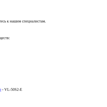
тесь к нашим специалистам.
ществ:
е
› VL-50S2-E