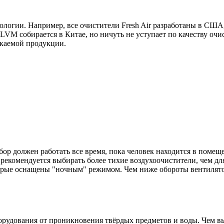
нологии. Например, все очистители Fresh Air разработаны в США
M собирается в Китае, но ничуть не уступает по качеству очи
скаемой продукции.
ор должен работать все время, пока человек находится в помещ
екомендуется выбирать более тихие воздухоочистители, чем для
орые оснащены "ночным" режимом. Чем ниже обороты вентилято
рудования от проникновения твёрдых предметов и воды. Чем вы