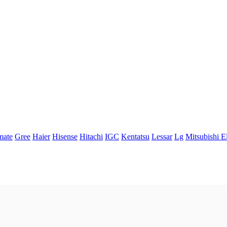
mate
Gree
Haier
Hisense
Hitachi
IGC
Kentatsu
Lessar
Lg
Mitsubishi El