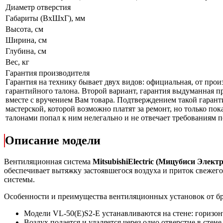
Диаметр отверстия
Габариты (ВхШхГ), мм
Высота, см
Ширина, см
Глубина, см
Вес, кг
Гарантия производителя
Гарантия на технику бывает двух видов: официальная, от прои
гарантийного талона. Второй вариант, гарантия выдуманная пр
вместе с вручением Вам товара. Подтверждением такой гарант
мастерской, которой возможно платят за ремонт, но только по
талонами попал к ним нелегально и не отвечает требованиям по
Описание модели
Вентиляционная система
Mitsubishi
Electric
(Мицубиси Электр
обеспечивает вытяжку застоявшегося воздуха и приток свежег
системы.
Особенности и преимущества вентиляционных установок от бренд
Модели VL-50(E)S2-E устанавливаются на стене: горизон
Воздух подается и удаляется через одно отверстие в стен