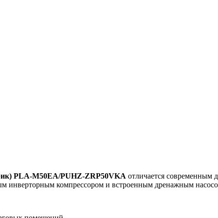
лектрик) PLA-M50EA/PUHZ-ZRP50VKA
отличается современным д
м инверторным компрессором и встроенным дренажным насосом 
орговых помещений.