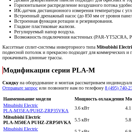
Горизонтальное распределение воздушного потока удобно
ИК-датчик дистанционного измерения температуры с угло
Встроенный дренажный насос (до 850 мм от уровня панел
Встроенная функция ротации и резервирования.
Гладкие пластиковые жалюзи.
Регулируемый напор воздуха.
Возможность подключения настенных (PAR-YT52CRA, P
Кассетные сплит-системы инверторного типа
Mitsubishi Electr
подвесной потолок и прекрасно подходит для коммерческих 
прокачивать длинные трассы.
Модификации серии PLA-M
Скидку
на оборудование и монтаж рассматриваем индивидуал
Отправьте запрос
или позвоните нам по телефону
8 (495) 740-2
Наименование модели
Мощность охлаждения
Мо
Mitsubishi Electric
3.6 кВт
4.1
PLA-M35EA
/PUHZ-ZRP35VKA
Mitsubishi Electric
5.5 кВт
5.8
PLA-M50EA PUHZ-ZRP50VKA
Mitsubishi Electric
5.7 кВт
6.9