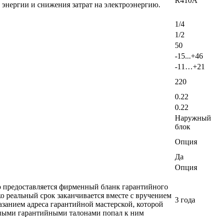
R410A
энергии и снижения затрат на электроэнергию.
1/4
1/2
50
-15...+46
-11…+21
220
0.22
0.22
Наружный
блок
Опция
Да
Опция
ло предоставляется фирменный бланк гарантийного
о реальный срок заканчивается вместе с вручением
3 года
азанием адреса гарантийной мастерской, которой
добными гарантийными талонами попал к ним