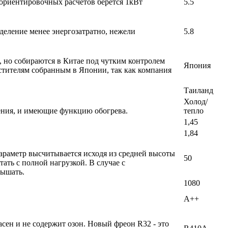
 ориентировочных расчетов берется 1кВт
5.5
деление менее энергозатратно, нежели
5.8
, но собираются в Китае под чутким контролем
Япония
стителям собранным в Японии, так как компания
Таиланд
Холод/
ения, и имеющие функцию обогрева.
тепло
1,45
1,84
араметр высчитывается исходя из средней высоты
50
ать с полной нагрузкой. В случае с
вышать.
1080
A++
ен и не содержит озон. Новый фреон R32 - это