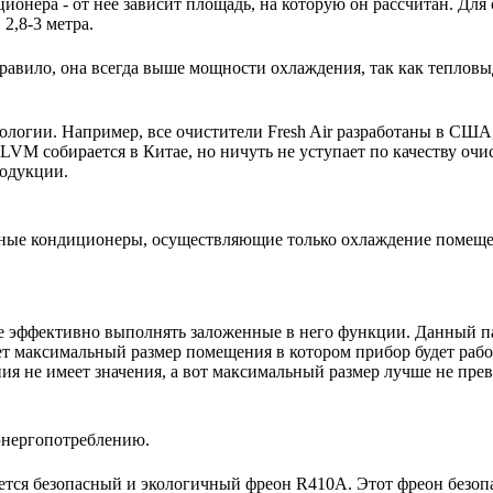
ионера - от нее зависит площадь, на которую он рассчитан. Для
2,8-3 метра.
авило, она всегда выше мощности охлаждения, так как тепловы
нологии. Например, все очистители Fresh Air разработаны в США
VM собирается в Китае, но ничуть не уступает по качеству очи
родукции.
ьные кондиционеры, осуществляющие только охлаждение помещ
е эффективно выполнять заложенные в него функции. Данный п
ет максимальный размер помещения в котором прибор будет работ
 не имеет значения, а вот максимальный размер лучше не пре
энергопотреблению.
тся безопасный и экологичный фреон R410A. Этот фреон безопас