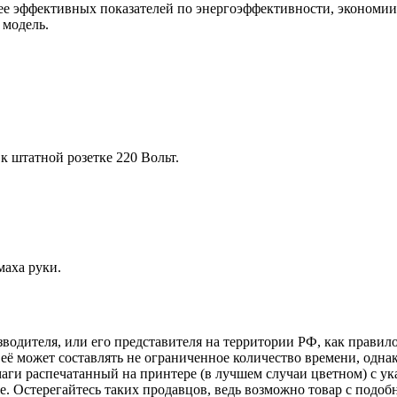
ее эффективных показателей по энергоэффективности, экономии 
 модель.
 штатной розетке 220 Вольт.
аха руки.
изводителя, или его представителя на территории РФ, как прави
её может составлять не ограниченное количество времени, однак
аги распечатанный на принтере (в лучшем случаи цветном) с ук
аже. Остерегайтесь таких продавцов, ведь возможно товар с по