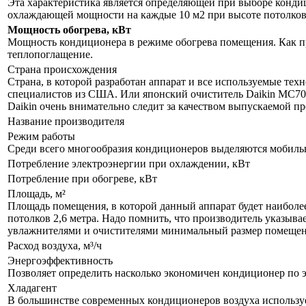
Эта характеристика является определяющей при выборе кондиц
охлаждающей мощности на каждые 10 м2 при высоте потолков 
Мощность обогрева, кВт
Мощность кондиционера в режиме обогрева помещения. Как пр
теплопоглащение.
Страна происхождения
Страна, в которой разработан аппарат и все используемые тех
специалистов из США. Или японский очиститель Daikin MC70L
Daikin очень внимательно следит за качеством выпускаемой п
Название производителя
Режим работы
Среди всего многообразия кондиционеров выделяются мобил
Потребление электроэнергии при охлаждении, кВт
Потребление при обогреве, кВт
Площадь, м²
Площадь помещения, в которой данный аппарат будет наиболе
потолков 2,6 метра. Надо помнить, что производитель указыва
увлажнителями и очистителями минимальный размер помещения
Расход воздуха, м³/ч
Энергоэффективность
Позволяет определить насколько экономичен кондиционер по 
Хладагент
В большинстве современных кондиционеров воздуха используе