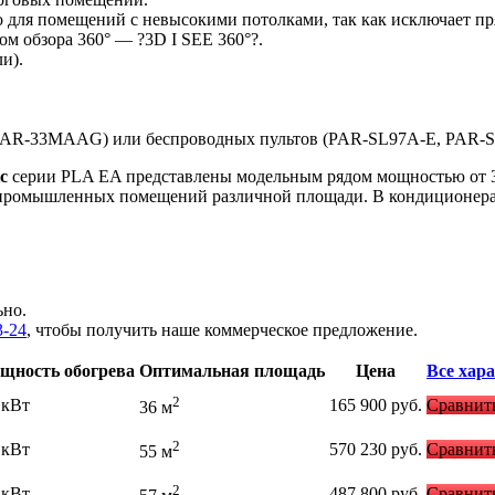
 для помещений с невысокими потолками, так как исключает пр
м обзора 360° — ?3D I SEE 360°?.
и).
AR-33MAAG) или беспроводных пультов (PAR-SL97A-E, PAR-S
ic
серии PLA EA представлены модельным рядом мощностью от 3,5
и промышленных помещений различной площади. В кондиционер
ьно.
3-24
, чтобы получить наше коммерческое предложение.
щность обогрева
Оптимальная площадь
Цена
Все хар
2
 кВт
165 900
руб.
Сравнит
36 м
2
 кВт
570 230
руб.
Сравнит
55 м
2
 кВт
487 800
руб.
Сравнит