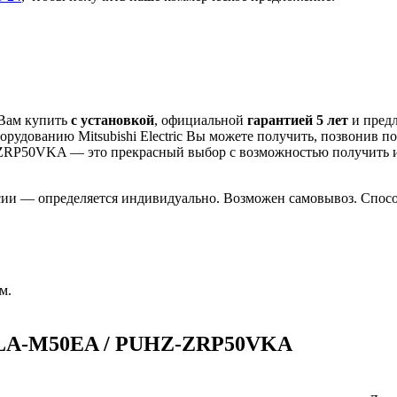
 Вам купить
с установкой
, официальной
гарантией 5 лет
и пред
рудованию Mitsubishi Electric Вы можете получить, позвонив п
HZ-ZRP50VKA
— это
прекрасный выбор с
возможностью получить
сии — определяется индивидуально. Возможен самовывоз. Способ
м.
 PLA-M50EA / PUHZ-ZRP50VKA