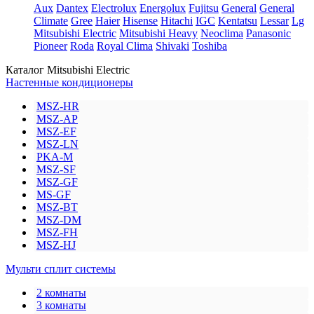
Aux
Dantex
Electrolux
Energolux
Fujitsu
General
General
Climate
Gree
Haier
Hisense
Hitachi
IGC
Kentatsu
Lessar
Lg
Mitsubishi Electric
Mitsubishi Heavy
Neoclima
Panasonic
Pioneer
Roda
Royal Clima
Shivaki
Toshiba
Каталог Mitsubishi Electric
Настенные кондиционеры
MSZ-HR
MSZ-AP
MSZ-EF
MSZ-LN
PKA-M
MSZ-SF
MSZ-GF
MS-GF
MSZ-BT
MSZ-DM
MSZ-FH
MSZ-HJ
Мульти сплит системы
2 комнаты
3 комнаты