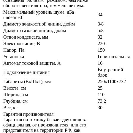
оснащены "ночным" режимом. Чем ниже
обороты вентилятора, тем меньше шум.
Максимальный уровень шума, дБа
34
undefined
Диаметр жидкостной линии, дюйм
3/8
Диаметр газовой линии, дюйм
5/8
Отвод конденсата, мм
32
Электроитание, В
220
Напор, Па
150
Установка
Горизонтальная
Автомат токовой защиты, А
16
Внутренний
Подключение питания
блок
Габариты (ВxШxГ), мм
250х1100x732
Высота, см
25
Ширина, см
110
Глубина, см
73,2
Вес, кг
30
Гарантия производителя
Гарантия на технику бывает двух видов:
официальная, от производителя, или его
представителя на территории РФ, как