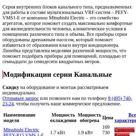
Серия внутренних блоков канального типа, предназначенных
для работы в составе мультизональных VRF-систем – PEFY-
VMS1-E от компании Mitsubishi Electric – это семейство
агрегатов, которое поможет создать максимально комфортные
для жизнедеятельности человека, климатические условия в
помещениях различного типа и объема. Все приборы серии
оборудованы дренажным насосом, который поможет
избавиться от образования влаги внутри кондиционера.
Линейка представлена моделями различной мощности, что
поможет подобрать приборы для помещений, площадью от
семнадцати до семидесяти квадратных метров.
Модификации серии Канальные
Скидку
на оборудование и монтаж рассматриваем
индивидуально.
Отправьте запрос
или позвоните нам по телефону
8 (495) 740-
23-24
, чтобы получить наше коммерческое предложение.
Наименование
Мощность
Мощность
Все
Цена
модели
охлаждения
обогрева
характер
169
Mitsubishi Electric
Сравнить
1.7 кВт
1.9 кВт
730
PEFY-P15 VMS 1-E
Купить