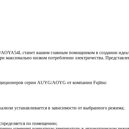
/AOYA54L станет вашим главным помощником в создании идеал
и максимально низком потреблении электричества. Представле
ндиционеров серии AUYG/AOYG от компании Fujitsu:
алюзи устанавливается в зависимости от выбранного режима;
спределяется по помещению;
епенно изменяет комнатную температуру в автоматическом режи