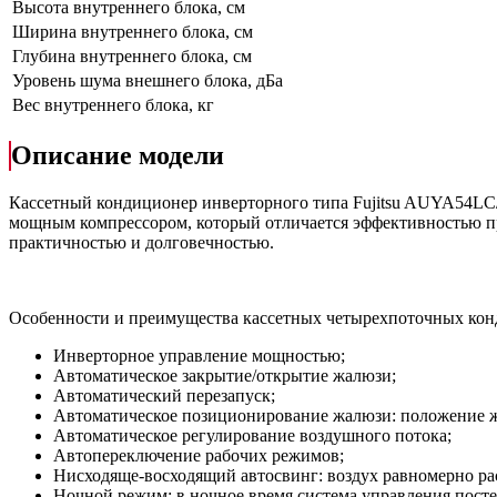
Высота внутреннего блока, см
Ширина внутреннего блока, см
Глубина внутреннего блока, см
Уровень шума внешнего блока, дБа
Вес внутреннего блока, кг
Описание модели
Кассетный кондиционер инверторного типа Fujitsu AUYA54LC
мощным компрессором, который отличается эффективностью пр
практичностью и долговечностью.
Особенности и преимущества кассетных четырехпоточных ко
Инверторное управление мощностью;
Автоматическое закрытие/открытие жалюзи;
Автоматический перезапуск;
Автоматическое позиционирование жалюзи: положение ж
Автоматическое регулирование воздушного потока;
Автопереключение рабочих режимов;
Нисходяще-восходящий автосвинг: воздух равномерно ра
Ночной режим: в ночное время система управления пост