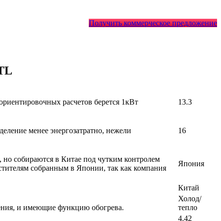
Получить коммерческое предложение
TL
 ориентировочных расчетов берется 1кВт
13.3
деление менее энергозатратно, нежели
16
, но собираются в Китае под чутким контролем
Япония
стителям собранным в Японии, так как компания
Китай
Холод/
ения, и имеющие функцию обогрева.
тепло
4.42