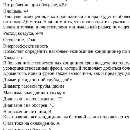
Потребление при обогреве, кВт
Площадь, м²
Площадь помещения, в которой данный аппарат будет наиболе
потолков 2,6 метра. Надо помнить, что производитель указыва
увлажнителями и очистителями минимальный размер помещения
Расход воздуха, м³/ч
Осушение, л/час
Энергоэффективность
Позволяет определить насколько экономичен кондиционер по 
Хладагент
В большинстве современных кондиционеров воздуха используе
усовершенствованный фреон, который позволяет добиться бол
Кроме того, новый фреон также экологичен, как и предыдущая
Диаметр жидкостной трубы, дюйм
Диаметр газовой трубы, дюйм
Максимальная длина трассы, м
Диапазон t на охлаждение, °С
Диапазон t на обогрев, °С
Напряжение питания, В
Как правило, все кондиционеры бытовой серии подключаются к
Сила тока на охлаждение, А
Сила тока на обогрев, А