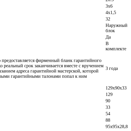
3x6
4x1,5
32
Наружный
блок
Да
В
комплекте
ло предоставляется фирменный бланк гарантийного
о реальный срок заканчивается вместе с вручением
3 года
азанием адреса гарантийной мастерской, которой
добными гарантийными талонами попал к ним
129х90х33
129
90
33
54
88
95х95х28,8