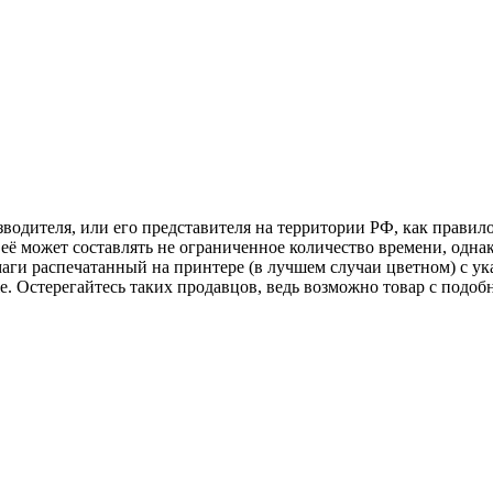
изводителя, или его представителя на территории РФ, как прави
её может составлять не ограниченное количество времени, однак
аги распечатанный на принтере (в лучшем случаи цветном) с ук
аже. Остерегайтесь таких продавцов, ведь возможно товар с по