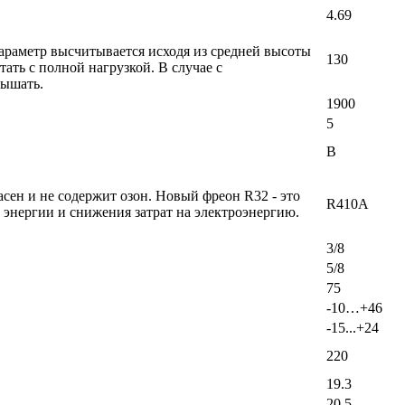
4.69
араметр высчитывается исходя из средней высоты
130
ать с полной нагрузкой. В случае с
вышать.
1900
5
B
ен и не содержит озон. Новый фреон R32 - это
R410A
энергии и снижения затрат на электроэнергию.
3/8
5/8
75
-10…+46
-15...+24
220
19.3
20.5