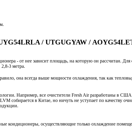
м.
и AUYG54LRLA / UTGUGYAW / AOYG54LE
ионера - от нее зависит площадь, на которую он рассчитан. Для
2,8-3 метра.
авило, она всегда выше мощности охлаждения, так как тепловы
нологии. Например, все очистители Fresh Air разработаны в США
VM собирается в Китае, но ничуть не уступает по качеству очи
родукции.
ьные кондиционеры, осуществляющие только охлаждение помещ