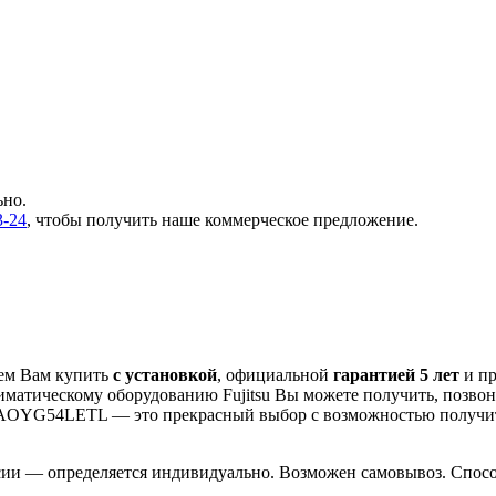
ьно.
3-24
, чтобы получить наше коммерческое предложение.
ем Вам купить
с установкой
, официальной
гарантией 5 лет
и п
иматическому оборудованию Fujitsu Вы можете получить, позво
 / AOYG54LETL
— это
прекрасный выбор с
возможностью получ
сии — определяется индивидуально. Возможен самовывоз. Способ