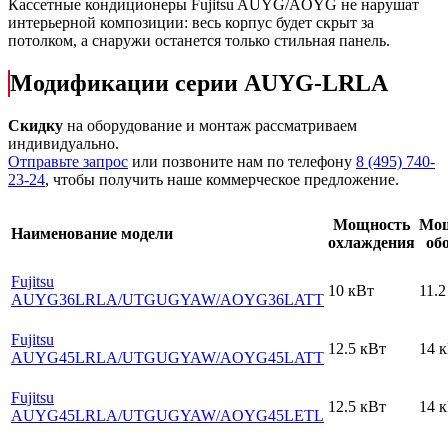
Кассетные кондиционеры Fujitsu AUYG/AOYG не нарушат
интерьерной композиции: весь корпус будет скрыт за
потолком, а снаружи останется только стильная панель.
Модификации серии AUYG-LRLA
Скидку
на оборудование и монтаж рассматриваем
индивидуально.
Отправьте запрос
или позвоните нам по телефону
8 (495) 740-
23-24
, чтобы получить наше коммерческое предложение.
Мощность
Мощ
Наименование модели
охлаждения
об
Fujitsu
10 кВт
11.2
AUYG36LRLA
/UTGUGYAW
/AOYG36LATT
Fujitsu
12.5 кВт
14 
AUYG45LRLA
/UTGUGYAW
/AOYG45LATT
Fujitsu
12.5 кВт
14 
AUYG45LRLA
/UTGUGYAW
/AOYG45LETL