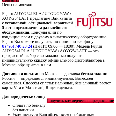
Сравнить
Цены на монтаж
.
Fujitsu AUYG54LRLA / UTGUGYAW /
AOYG54LATT предлагаем Вам купить
с установкой
, официальной
гарантией
5 лет
и предложением
дальнейшего
обслуживания
. Консультации по
кондиционерам и другому климатическому оборудованию
Fujitsu Вы можете получить, позвонив по телефону
8 (495) 740-23-24
(Пн-Пт: 09:00 — 18:00). Модель Fujitsu
AUYG54LRLA / UTGUGYAW / AOYG54LATT
— это
прекрасный выбор с
возможностью получить
индивидуальную
скидку
официального дистрибьютора в
Москве, обращайтесь к нам.
Доставка и оплата:
по Москве — доставка бесплатная, по
России — определяется индивидуально. Возможен
самовывоз. Способы оплаты: наличные, безналичный расчет,
карты Visa и Mastercard, Яндекс-деньги.
Для юридических лиц:
Получить коммерческое предложение
Оплата по безналу
без наценки.
Укомплектуем Ваш объект всем необходимым