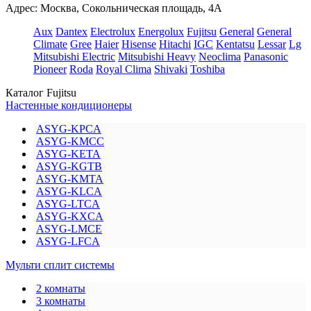
Адрес: Москва, Сокольническая площадь, 4А
Aux
Dantex
Electrolux
Energolux
Fujitsu
General
General
Climate
Gree
Haier
Hisense
Hitachi
IGC
Kentatsu
Lessar
Lg
Mitsubishi Electric
Mitsubishi Heavy
Neoclima
Panasonic
Pioneer
Roda
Royal Clima
Shivaki
Toshiba
Каталог Fujitsu
Настенные кондиционеры
ASYG-KPCA
ASYG-KMCC
ASYG-KETA
ASYG-KGTB
ASYG-KMTA
ASYG-KLCA
ASYG-LTCA
ASYG-KXCA
ASYG-LMCE
ASYG-LFCA
Мульти сплит системы
2 комнаты
3 комнаты