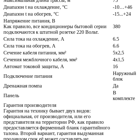
Максимальная длина трассы, м
75
Диапазон t на охлаждение, °С
-10…+46
Диапазон t на обогрев, °С
-15...+24
Напряжение питания, В
Как правило, все кондиционеры бытовой серии
380
подключаются к штатной розетке 220 Вольт.
Сила тока на охлаждение, А
6.5
Сила тока на обогрев, А
6.6
Сечение кабеля питания, мм²
5x2,5
Сечения межблочного кабеля, мм²
4x1,5
Автомат токовой защиты, A
16
Наружный
Подключение питания
блок
Дренажная помпа
Да
В
Панель
комплекте
Гарантия производителя
Гарантия на технику бывает двух видов:
официальная, от производителя, или его
представителя на территории РФ, как правило
предоставляется фирменный бланк гарантийного
талона. Второй вариант, гарантия выдуманная
продавцом срок её может составлять не