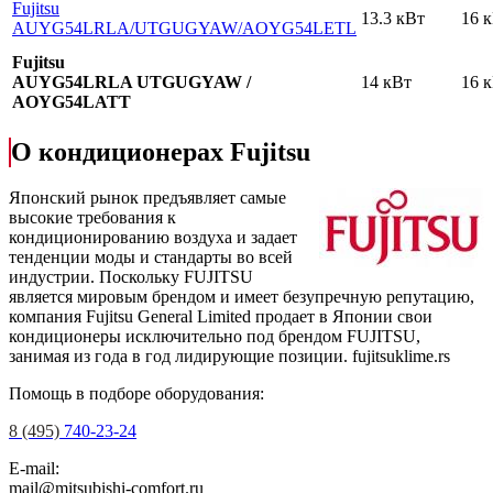
Fujitsu
13.3 кВт
16 
AUYG54LRLA
/UTGUGYAW
/AOYG54LETL
Fujitsu
AUYG54LRLA UTGUGYAW /
14 кВт
16 
AOYG54LATT
О кондиционерах Fujitsu
Японский рынок предъявляет самые
высокие требования к
кондиционированию воздуха и задает
тенденции моды и стандарты во всей
индустрии. Поскольку FUJITSU
является мировым брендом и имеет безупречную репутацию,
компания Fujitsu General Limited продает в Японии свои
кондиционеры исключительно под брендом FUJITSU,
занимая из года в год лидирующие позиции.
fujitsuklime.rs
Помощь в подборе оборудования:
8 (495)
740-23-24
E-mail:
mail@mitsubishi-comfort.ru