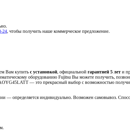
ьно.
3-24
, чтобы получить наше коммерческое предложение.
ем Вам купить
с установкой
, официальной
гарантией 5 лет
и п
иматическому оборудованию Fujitsu Вы можете получить, позво
 / AOYG45LATT
— это
прекрасный выбор с
возможностью получ
сии — определяется индивидуально. Возможен самовывоз. Способ
м.