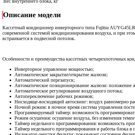
Вес внутреннего блока, кг
Описание модели
Кассетный кондиционер инверторного типа Fujitsu AUYG4
современной системой кондиционирования воздуха, и при этом 
встраивается в подвесной потолок.
Особенности и преимущества кассетных четырехпоточных ко
Инверторное управление мощностью;
Автоматическое закрытие/открытие жалюзи;
Автоматический перезапуск;
Автоматическое позиционирование жалюзи: положение ж
Автоматическое регулирование воздушного потока;
Автопереключение рабочих режимов;
Нисходяще-восходящий автосвинг: воздух равномерно ра
Ночной режим: в ночное время система управления пост
Программируемый таймер: возможность программировать
Режим осушения: осушение воздуха, без изменения темп
Таймер недельного программирования: возможность прог
Таймер недельного программирования и работы блока в 
Индикатор очистки фильтра: показывает состояние фильт