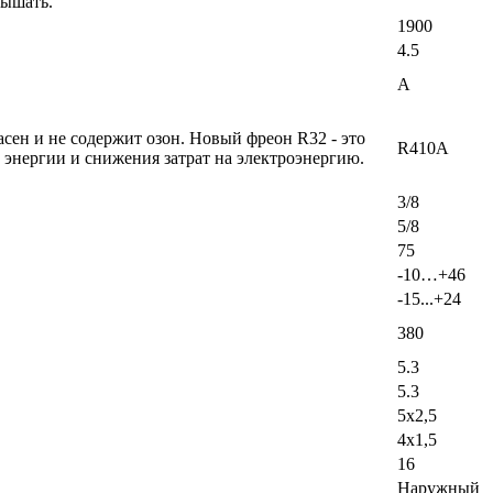
вышать.
1900
4.5
A
ен и не содержит озон. Новый фреон R32 - это
R410A
энергии и снижения затрат на электроэнергию.
3/8
5/8
75
-10…+46
-15...+24
380
5.3
5.3
5x2,5
4x1,5
16
Наружный