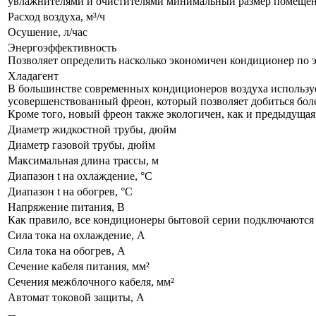
увлажнителями и очистителями минимальный размер помещения
Расход воздуха, м³/ч
Осушение, л/час
Энергоэффективность
Позволяет определить насколько экономичен кондиционер по 
Хладагент
В большинстве современных кондиционеров воздуха используе
усовершенствованный фреон, который позволяет добиться бол
Кроме того, новый фреон также экологичен, как и предыдущая
Диаметр жидкостной трубы, дюйм
Диаметр газовой трубы, дюйм
Максимальная длина трассы, м
Диапазон t на охлаждение, °С
Диапазон t на обогрев, °С
Напряжение питания, В
Как правило, все кондиционеры бытовой серии подключаются к
Сила тока на охлаждение, А
Сила тока на обогрев, А
Сечение кабеля питания, мм²
Сечения межблочного кабеля, мм²
Автомат токовой защиты, A