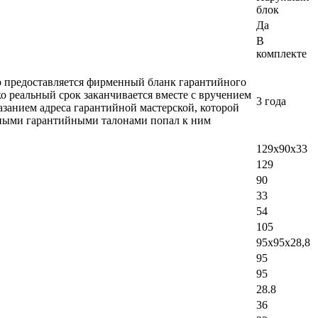
блок
Да
В
комплекте
ло предоставляется фирменный бланк гарантийного
о реальный срок заканчивается вместе с вручением
3 года
азанием адреса гарантийной мастерской, которой
добными гарантийными талонами попал к ним
129х90х33
129
90
33
54
105
95х95х28,8
95
95
28.8
36