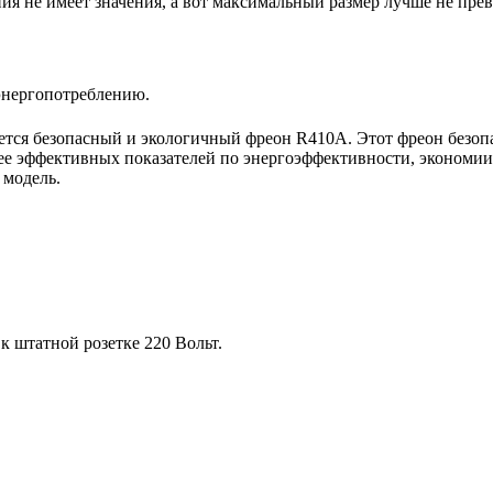
 не имеет значения, а вот максимальный размер лучше не пре
энергопотреблению.
тся безопасный и экологичный фреон R410A. Этот фреон безопас
ее эффективных показателей по энергоэффективности, экономии 
 модель.
 штатной розетке 220 Вольт.