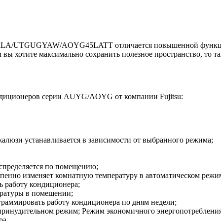
5LRLA/UTGUGYAW/AOYG45LATT отличается повышенной функцио
вы хотите максимально сохранить полезное пространство, то та
ндиционеров серии AUYG/AOYG от компании Fujitsu:
алюзи устанавливается в зависимости от выбранного режима;
спределяется по помещению;
епенно изменяет комнатную температуру в автоматическом режи
 работу кондиционера;
ературы в помещении;
раммировать работу кондиционера по дням недели;
принудительном режим; Режим экономичного энергопотребления:
ра.