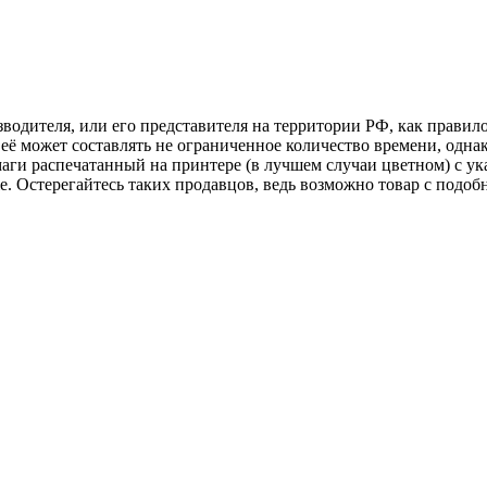
изводителя, или его представителя на территории РФ, как прави
её может составлять не ограниченное количество времени, однак
аги распечатанный на принтере (в лучшем случаи цветном) с ук
аже. Остерегайтесь таких продавцов, ведь возможно товар с по