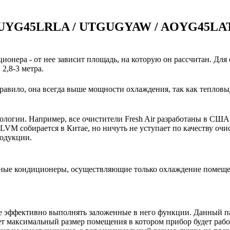
и AUYG45LRLA / UTGUGYAW / AOYG45LA
ионера - от нее зависит площадь, на которую он рассчитан. Для
2,8-3 метра.
авило, она всегда выше мощности охлаждения, так как тепловы
нологии. Например, все очистители Fresh Air разработаны в США
VM собирается в Китае, но ничуть не уступает по качеству очи
родукции.
ьные кондиционеры, осуществляющие только охлаждение помещ
е эффективно выполнять заложенные в него функции. Данный п
ет максимальный размер помещения в котором прибор будет работ