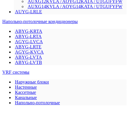
AUXG12KVLA / AOYG12KATA / UTGUFYFW
AUXG14KVLA / AOYG14KATA / UTGUFYFW
AUYG-LRLE
Напольно-потолочные кондиционеры
ABYG-KRTA
ABYG-LRTA
AGYG-LVCA
ABYG-LRTE
AGYG-KVCA
ABYG-LVTA
ABYG-LVTB
VRF системы
Наружные блоки
Настенные
Кассетные
Канальные
Напольно-потолочные