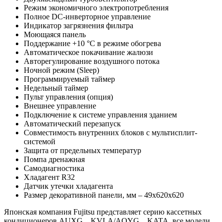
Режим экономичного электропотребления
Полное DC-инверторное управление
Индикатор загрязнения фильтра
Моющаяся панель
Поддержание +10 °С в режиме обогрева
Автоматическое покачивание жалюзи
Авторегулирование воздушного потока
Ночной режим (Sleep)
Программируемый таймер
Недельный таймер
Пульт управления (опция)
Внешнее управление
Подключение к системе управления зданием
Автоматический перезапуск
Совместимость внутренних блоков с мультисплит-
системой
Защита от предельных температур
Помпа дренажная
Самодиагностика
Хладагент R32
Датчик утечки хладагента
Размер декоративной панели, мм – 49х620х620
Японская компания Fujitsu представляет серию кассетных
кондиционеров AUXG…KVLA/AOYG…KATA, все модели