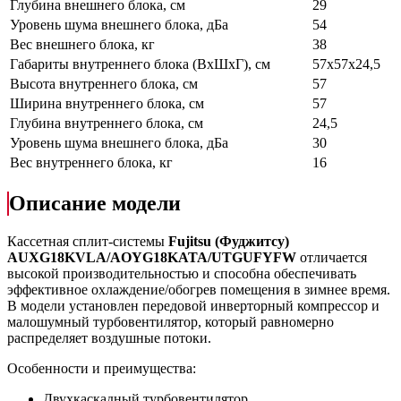
Глубина внешнего блока, см
29
Уровень шума внешнего блока, дБа
54
Вес внешнего блока, кг
38
Габариты внутреннего блока (ВхШхГ), см
57х57х24,5
Высота внутреннего блока, см
57
Ширина внутреннего блока, см
57
Глубина внутреннего блока, см
24,5
Уровень шума внешнего блока, дБа
30
Вес внутреннего блока, кг
16
Описание модели
Кассетная сплит-системы
Fujitsu (Фуджитсу)
AUXG18KVLA/AOYG18KATA/UTGUFYFW
отличается
высокой производительностью и способна обеспечивать
эффективное охлаждение/обогрев помещения в зимнее время.
В модели установлен передовой инверторный компрессор и
малошумный турбовентилятор, который равномерно
распределяет воздушные потоки.
Особенности и преимущества:
Двухкаскадный турбовентилятор