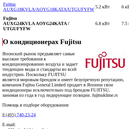
Fujitsu
5.2 кВт
6 к
AUXG18KVLA
/AOYG18KATA
/UTGUFYFW
Fujitsu
AUXG24KVLA AOYG24KATA /
6.8 кВт
7.5
UTGUFYFW
О кондиционерах Fujitsu
Японский рынок предъявляет самые
высокие требования к
кондиционированию воздуха и задает
тенденции моды и стандарты во всей
индустрии. Поскольку FUJITSU
является мировым брендом и имеет безупречную репутацию,
компания Fujitsu General Limited продает в Японии свои
кондиционеры исключительно под брендом FUJITSU,
занимая из года в год лидирующие позиции.
fujitsuklime.rs
Помощь в подборе оборудования:
8 (495)
740-23-24
E-mail: