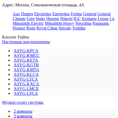
Адрес: Москва, Сокольническая площадь, 4А
Aux
Dantex
Electrolux
Energolux
Fujitsu
General
General
Climate
Gree
Haier
Hisense
Hitachi
IGC
Kentatsu
Lessar
Lg
Mitsubishi Electric
Mitsubishi Heavy
Neoclima
Panasonic
Pioneer
Roda
Royal Clima
Shivaki
Toshiba
Каталог Fujitsu
Настенные кондиционеры
ASYG-KPCA
ASYG-KMCC
ASYG-KETA
ASYG-KGTB
ASYG-KMTA
ASYG-KLCA
ASYG-LTCA
ASYG-KXCA
ASYG-LMCE
ASYG-LFCA
Мульти сплит системы
2 комнаты
3 комнаты