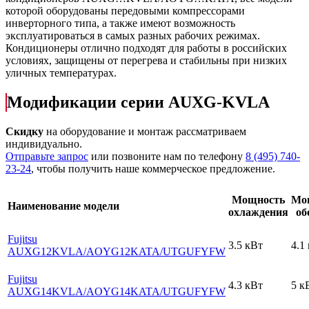
которой оборудованы передовыми компрессорами
инверторного типа, а также имеют возможность
эксплуатироваться в самых разных рабочих режимах.
Кондиционеры отлично подходят для работы в российских
условиях, защищены от перегрева и стабильны при низких
уличных температурах.
Модификации серии AUXG-KVLA
Скидку
на оборудование и монтаж рассматриваем
индивидуально.
Отправьте запрос
или позвоните нам по телефону
8 (495) 740-
23-24
, чтобы получить наше коммерческое предложение.
Мощность
Мо
Наименование модели
охлаждения
об
Fujitsu
3.5 кВт
4.1
AUXG12KVLA
/AOYG12KATA
/UTGUFYFW
Fujitsu
4.3 кВт
5 к
AUXG14KVLA
/AOYG14KATA
/UTGUFYFW