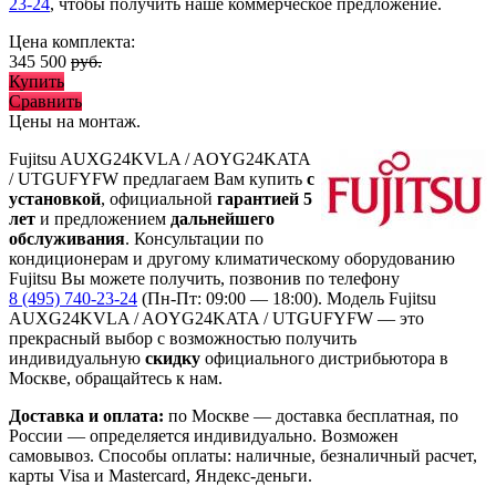
23-24
, чтобы получить наше коммерческое предложение.
Цена комплекта:
345 500
руб.
Купить
Сравнить
Цены на монтаж
.
Fujitsu AUXG24KVLA / AOYG24KATA
/ UTGUFYFW предлагаем Вам купить
с
установкой
, официальной
гарантией 5
лет
и предложением
дальнейшего
обслуживания
. Консультации по
кондиционерам и другому климатическому оборудованию
Fujitsu Вы можете получить, позвонив по телефону
8 (495) 740-23-24
(Пн-Пт: 09:00 — 18:00). Модель Fujitsu
AUXG24KVLA / AOYG24KATA / UTGUFYFW
— это
прекрасный выбор с
возможностью получить
индивидуальную
скидку
официального дистрибьютора в
Москве, обращайтесь к нам.
Доставка и оплата:
по Москве — доставка бесплатная, по
России — определяется индивидуально. Возможен
самовывоз. Способы оплаты: наличные, безналичный расчет,
карты Visa и Mastercard, Яндекс-деньги.