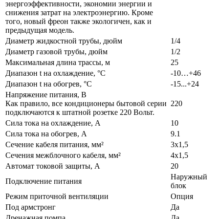
энергоэффективности, экономии энергии и
снижения затрат на электроэнергию. Кроме
того, новый фреон также экологичен, как и
предыдущая модель.
Диаметр жидкостной трубы, дюйм
1/4
Диаметр газовой трубы, дюйм
1/2
Максимальная длина трассы, м
25
Диапазон t на охлаждение, °С
-10…+46
Диапазон t на обогрев, °С
-15...+24
Напряжение питания, В
Как правило, все кондиционеры бытовой серии
220
подключаются к штатной розетке 220 Вольт.
Сила тока на охлаждение, А
10
Сила тока на обогрев, А
9.1
Сечение кабеля питания, мм²
3x1,5
Сечения межблочного кабеля, мм²
4x1,5
Автомат токовой защиты, A
20
Наружный
Подключение питания
блок
Режим приточной вентиляции
Опция
Под армстронг
Да
Дренажная помпа
Да