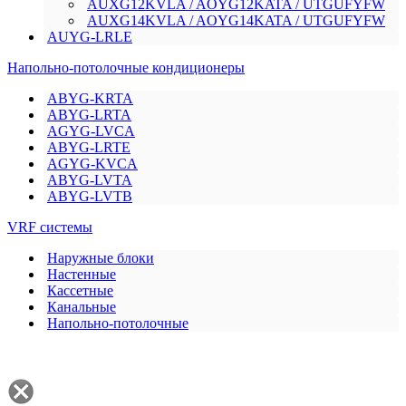
AUXG12KVLA / AOYG12KATA / UTGUFYFW
AUXG14KVLA / AOYG14KATA / UTGUFYFW
AUYG-LRLE
Напольно-потолочные кондиционеры
ABYG-KRTA
ABYG-LRTA
AGYG-LVCA
ABYG-LRTE
AGYG-KVCA
ABYG-LVTA
ABYG-LVTB
VRF системы
Наружные блоки
Настенные
Кассетные
Канальные
Напольно-потолочные