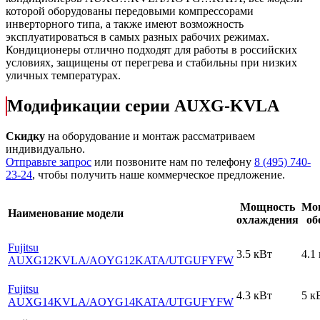
которой оборудованы передовыми компрессорами
инверторного типа, а также имеют возможность
эксплуатироваться в самых разных рабочих режимах.
Кондиционеры отлично подходят для работы в российских
условиях, защищены от перегрева и стабильны при низких
уличных температурах.
Модификации серии AUXG-KVLA
Скидку
на оборудование и монтаж рассматриваем
индивидуально.
Отправьте запрос
или позвоните нам по телефону
8 (495) 740-
23-24
, чтобы получить наше коммерческое предложение.
Мощность
Мо
Наименование модели
охлаждения
об
Fujitsu
3.5 кВт
4.1
AUXG12KVLA
/AOYG12KATA
/UTGUFYFW
Fujitsu
4.3 кВт
5 к
AUXG14KVLA
/AOYG14KATA
/UTGUFYFW