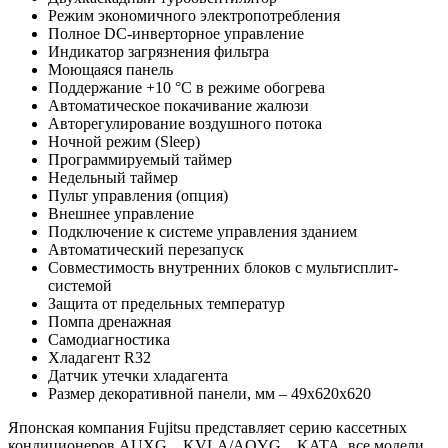
Режим экономичного электропотребления
Полное DC-инверторное управление
Индикатор загрязнения фильтра
Моющаяся панель
Поддержание +10 °С в режиме обогрева
Автоматическое покачивание жалюзи
Авторегулирование воздушного потока
Ночной режим (Sleep)
Программируемый таймер
Недельный таймер
Пульт управления (опция)
Внешнее управление
Подключение к системе управления зданием
Автоматический перезапуск
Совместимость внутренних блоков с мультисплит-
системой
Защита от предельных температур
Помпа дренажная
Самодиагностика
Хладагент R32
Датчик утечки хладагента
Размер декоративной панели, мм – 49х620х620
Японская компания Fujitsu представляет серию кассетных
кондиционеров AUXG…KVLA/AOYG…KATA, все модели