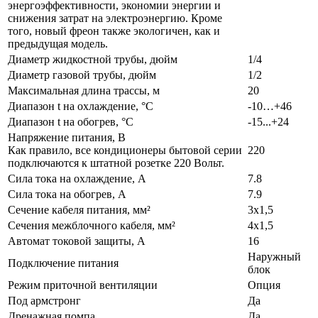
энергоэффективности, экономии энергии и
снижения затрат на электроэнергию. Кроме
того, новый фреон также экологичен, как и
предыдущая модель.
Диаметр жидкостной трубы, дюйм
1/4
Диаметр газовой трубы, дюйм
1/2
Максимальная длина трассы, м
20
Диапазон t на охлаждение, °С
-10…+46
Диапазон t на обогрев, °С
-15...+24
Напряжение питания, В
Как правило, все кондиционеры бытовой серии
220
подключаются к штатной розетке 220 Вольт.
Сила тока на охлаждение, А
7.8
Сила тока на обогрев, А
7.9
Сечение кабеля питания, мм²
3x1,5
Сечения межблочного кабеля, мм²
4x1,5
Автомат токовой защиты, A
16
Наружный
Подключение питания
блок
Режим приточной вентиляции
Опция
Под армстронг
Да
Дренажная помпа
Да