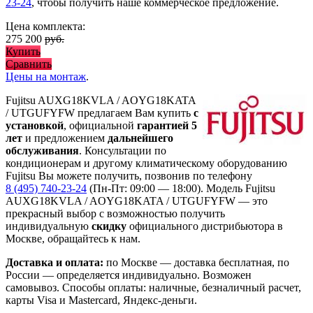
23-24
, чтобы получить наше коммерческое предложение.
Цена комплекта:
275 200
руб.
Купить
Сравнить
Цены на монтаж
.
Fujitsu AUXG18KVLA / AOYG18KATA
/ UTGUFYFW предлагаем Вам купить
с
установкой
, официальной
гарантией 5
лет
и предложением
дальнейшего
обслуживания
. Консультации по
кондиционерам и другому климатическому оборудованию
Fujitsu Вы можете получить, позвонив по телефону
8 (495) 740-23-24
(Пн-Пт: 09:00 — 18:00). Модель Fujitsu
AUXG18KVLA / AOYG18KATA / UTGUFYFW
— это
прекрасный выбор с
возможностью получить
индивидуальную
скидку
официального дистрибьютора в
Москве, обращайтесь к нам.
Доставка и оплата:
по Москве — доставка бесплатная, по
России — определяется индивидуально. Возможен
самовывоз. Способы оплаты: наличные, безналичный расчет,
карты Visa и Mastercard, Яндекс-деньги.