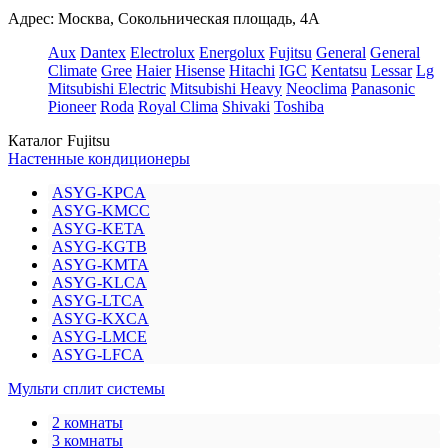
Адрес: Москва, Сокольническая площадь, 4А
Aux
Dantex
Electrolux
Energolux
Fujitsu
General
General
Climate
Gree
Haier
Hisense
Hitachi
IGC
Kentatsu
Lessar
Lg
Mitsubishi Electric
Mitsubishi Heavy
Neoclima
Panasonic
Pioneer
Roda
Royal Clima
Shivaki
Toshiba
Каталог Fujitsu
Настенные кондиционеры
ASYG-KPCA
ASYG-KMCC
ASYG-KETA
ASYG-KGTB
ASYG-KMTA
ASYG-KLCA
ASYG-LTCA
ASYG-KXCA
ASYG-LMCE
ASYG-LFCA
Мульти сплит системы
2 комнаты
3 комнаты