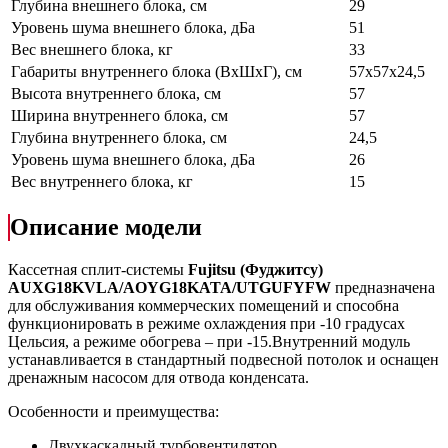
Глубина внешнего блока, см
29
Уровень шума внешнего блока, дБа
51
Вес внешнего блока, кг
33
Габариты внутреннего блока (ВхШхГ), см
57х57х24,5
Высота внутреннего блока, см
57
Ширина внутреннего блока, см
57
Глубина внутреннего блока, см
24,5
Уровень шума внешнего блока, дБа
26
Вес внутреннего блока, кг
15
Описание модели
Кассетная сплит-системы
Fujitsu (Фуджитсу)
AUXG18KVLA/AOYG18KATA/UTGUFYFW
предназначена
для обслуживания коммерческих помещений и способна
функционировать в режиме охлаждения при -10 градусах
Цельсия, а режиме обогрева – при -15.Внутренний модуль
устанавливается в стандартный подвесной потолок и оснащен
дренажным насосом для отвода конденсата.
Особенности и преимущества:
Двухкаскадный турбовентилятор