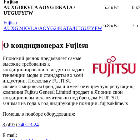
Fujitsu
AUXG18KVLA AOYG18KATA /
5.2 кВт
6 к
UTGUFYFW
Fujitsu
6.8 кВт
7.5
AUXG24KVLA
/AOYG24KATA
/UTGUFYFW
О кондиционерах Fujitsu
Японский рынок предъявляет самые
высокие требования к
кондиционированию воздуха и задает
тенденции моды и стандарты во всей
индустрии. Поскольку FUJITSU
является мировым брендом и имеет безупречную репутацию,
компания Fujitsu General Limited продает в Японии свои
кондиционеры исключительно под брендом FUJITSU,
занимая из года в год лидирующие позиции.
fujitsuklime.rs
Помощь в подборе оборудования:
8 (495)
740-23-24
E-mail: