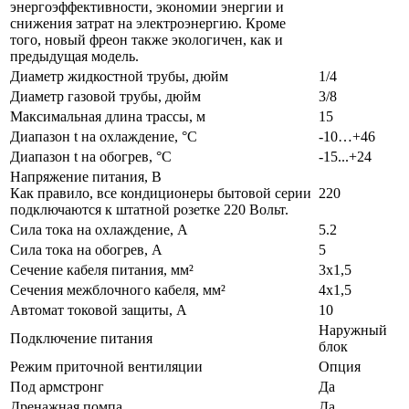
энергоэффективности, экономии энергии и
снижения затрат на электроэнергию. Кроме
того, новый фреон также экологичен, как и
предыдущая модель.
Диаметр жидкостной трубы, дюйм
1/4
Диаметр газовой трубы, дюйм
3/8
Максимальная длина трассы, м
15
Диапазон t на охлаждение, °С
-10…+46
Диапазон t на обогрев, °С
-15...+24
Напряжение питания, В
Как правило, все кондиционеры бытовой серии
220
подключаются к штатной розетке 220 Вольт.
Сила тока на охлаждение, А
5.2
Сила тока на обогрев, А
5
Сечение кабеля питания, мм²
3x1,5
Сечения межблочного кабеля, мм²
4x1,5
Автомат токовой защиты, A
10
Наружный
Подключение питания
блок
Режим приточной вентиляции
Опция
Под армстронг
Да
Дренажная помпа
Да