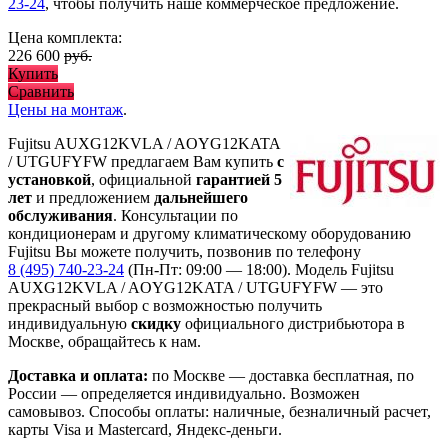
23-24
, чтобы получить наше коммерческое предложение.
Цена комплекта:
226 600
руб.
Купить
Сравнить
Цены на монтаж
.
Fujitsu AUXG12KVLA / AOYG12KATA
/ UTGUFYFW предлагаем Вам купить
с
установкой
, официальной
гарантией 5
лет
и предложением
дальнейшего
обслуживания
. Консультации по
кондиционерам и другому климатическому оборудованию
Fujitsu Вы можете получить, позвонив по телефону
8 (495) 740-23-24
(Пн-Пт: 09:00 — 18:00). Модель Fujitsu
AUXG12KVLA / AOYG12KATA / UTGUFYFW
— это
прекрасный выбор с
возможностью получить
индивидуальную
скидку
официального дистрибьютора в
Москве, обращайтесь к нам.
Доставка и оплата:
по Москве — доставка бесплатная, по
России — определяется индивидуально. Возможен
самовывоз. Способы оплаты: наличные, безналичный расчет,
карты Visa и Mastercard, Яндекс-деньги.