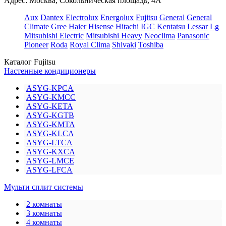
Адрес: Москва, Сокольническая площадь, 4А
Aux
Dantex
Electrolux
Energolux
Fujitsu
General
General
Climate
Gree
Haier
Hisense
Hitachi
IGC
Kentatsu
Lessar
Lg
Mitsubishi Electric
Mitsubishi Heavy
Neoclima
Panasonic
Pioneer
Roda
Royal Clima
Shivaki
Toshiba
Каталог Fujitsu
Настенные кондиционеры
ASYG-KPCA
ASYG-KMCC
ASYG-KETA
ASYG-KGTB
ASYG-KMTA
ASYG-KLCA
ASYG-LTCA
ASYG-KXCA
ASYG-LMCE
ASYG-LFCA
Мульти сплит системы
2 комнаты
3 комнаты
4 комнаты