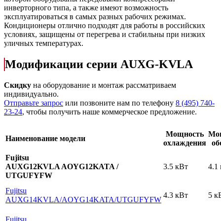
инверторного типа, а также имеют возможность
эксплуатироваться в самых разных рабочих режимах.
Кондиционеры отлично подходят для работы в российских
условиях, защищены от перегрева и стабильны при низких
уличных температурах.
Модификации серии AUXG-KVLA
Скидку
на оборудование и монтаж рассматриваем
индивидуально.
Отправьте запрос
или позвоните нам по телефону
8 (495) 740-
23-24
, чтобы получить наше коммерческое предложение.
Мощность
Мо
Наименование модели
охлаждения
об
Fujitsu
AUXG12KVLA AOYG12KATA /
3.5 кВт
4.1
UTGUFYFW
Fujitsu
4.3 кВт
5 к
AUXG14KVLA
/AOYG14KATA
/UTGUFYFW
Fujitsu