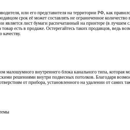
зводителя, или его представителя на территории РФ, как прави
одавцом срок её может составлять не ограниченное количество 
ии является лист бумаги распечатанный на принтере (в лучшем с
ка товар есть в продаже. Остерегайтесь таких продавцов, ведь 
 качеству.
ом малошумного внутреннего блока канального типа, которая м
скими решениями внутри подвесных потолков. Благодаря возмо
верстиям от прибора, установленного на удалении от самих та
стемы