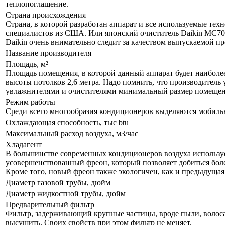
теплопоглащение.
Страна происхождения
Страна, в которой разработан аппарат и все используемые тех
специалистов из США. Или японский очиститель Daikin MC70L
Daikin очень внимательно следит за качеством выпускаемой п
Название производителя
Площадь, м²
Площадь помещения, в которой данный аппарат будет наиболе
высоты потолков 2,6 метра. Надо помнить, что производитель 
увлажнителями и очистителями минимальный размер помещения
Режим работы
Среди всего многообразия кондиционеров выделяются мобил
Охлаждающая способность, тыс btu
Максимальный расход воздуха, м3/час
Хладагент
В большинстве современных кондиционеров воздуха используе
усовершенствованный фреон, который позволяет добиться бол
Кроме того, новый фреон также экологичен, как и предыдущая
Диаметр газовой трубы, дюйм
Диаметр жидкостной трубы, дюйм
Предварительный фильтр
Фильтр, задерживающий крупные частицы, вроде пыли, волоса и
высушить. Своих свойств при этом фильтр не меняет.