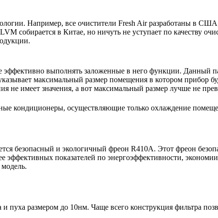
нологии. Например, все очистители Fresh Air разработаны в США
VM собирается в Китае, но ничуть не уступает по качеству очи
родукции.
е эффективно выполнять заложенные в него функции. Данный па
указывает максимальный размер помещения в котором прибор буде
 не имеет значения, а вот максимальный размер лучше не пре
ьные кондиционеры, осуществляющие только охлаждение помещ
тся безопасный и экологичный фреон R410A. Этот фреон безопас
ее эффективных показателей по энергоэффективности, экономии 
 модель.
 пуха размером до 10нм. Чаще всего конструкция фильтра позво