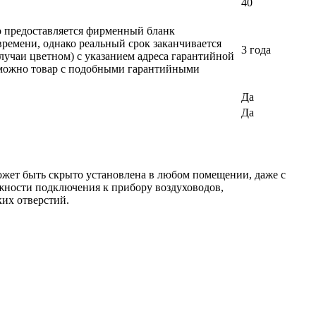
40
ло предоставляется фирменный бланк
времени, однако реальный срок заканчивается
3 года
лучаи цветном) с указанием адреса гарантийной
возможно товар с подобными гарантийными
Да
Да
ожет быть скрыто установлена в любом помещении, даже с
жности подключения к прибору воздуховодов,
ких отверстий.