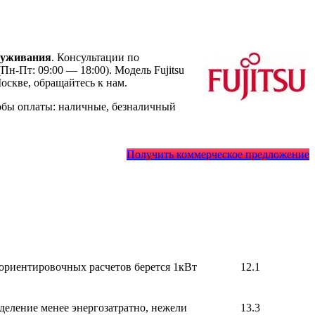
луживания
. Консультации по
Пн-Пт: 09:00 — 18:00). Модель Fujitsu
скве, обращайтесь к нам.
обы оплаты: наличные, безналичный
Получить коммерческое предложение
 ориентировочных расчетов берется 1кВт
12.1
деление менее энергозатратно, нежели
13.3