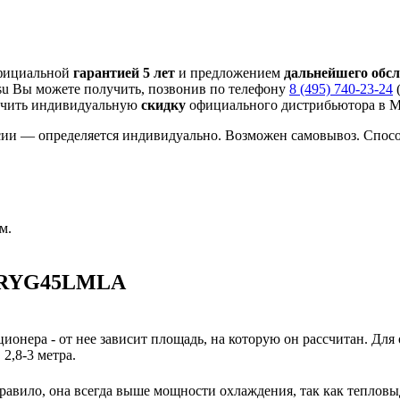
официальной
гарантией 5 лет
и предложением
дальнейшего обс
su Вы можете получить, позвонив по телефону
8 (495) 740-23-24
(
учить индивидуальную
скидку
официального дистрибьютора в Мо
сии — определяется индивидуально. Возможен самовывоз. Спос
м.
 ARYG45LMLA
ионера - от нее зависит площадь, на которую он рассчитан. Для
2,8-3 метра.
авило, она всегда выше мощности охлаждения, так как тепловы