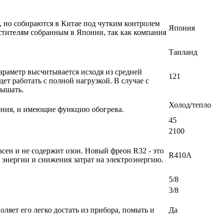
, но собираются в Китае под чутким контролем
Япония
стителям собранным в Японии, так как компания
Таиланд
раметр высчитывается исходя из средней
121
т работать с полной нагрузкой. В случае с
вышать.
Холод/тепло
ения, и имеющие функцию обогрева.
45
2100
ен и не содержит озон. Новый фреон R32 - это
R410A
энергии и снижения затрат на электроэнергию.
5/8
3/8
ляет его легко достать из прибора, помыть и
Да