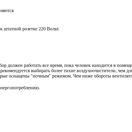
няются
 штатной розетке 220 Вольт.
ор должен работать все время, пока человек находится в помещ
екомендуется выбирать более тихие воздухоочистители, чем для
орые оснащены "ночным" режимом. Чем ниже обороты вентилято
энергопотреблению.