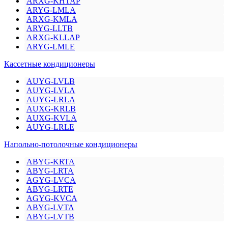
ARXG-KHTAP
ARYG-LMLA
ARXG-KMLA
ARYG-LLTB
ARXG-KLLAP
ARYG-LMLE
Кассетные кондиционеры
AUYG-LVLB
AUYG-LVLA
AUYG-LRLA
AUXG-KRLB
AUXG-KVLA
AUYG-LRLE
Напольно-потолочные кондиционеры
ABYG-KRTA
ABYG-LRTA
AGYG-LVCA
ABYG-LRTE
AGYG-KVCA
ABYG-LVTA
ABYG-LVTB