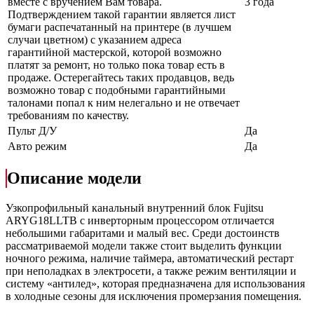
вместе с вручением Вам товара.
3 года
Подтверждением такой гарантии является лист
бумаги распечатанный на принтере (в лучшем
случаи цветном) с указанием адреса
гарантийной мастерской, которой возможно
платят за ремонт, но только пока товар есть в
продаже. Остерегайтесь таких продавцов, ведь
возможно товар с подобными гарантийными
талонами попал к ним нелегально и не отвечает
требованиям по качеству.
Пульт Д/У
Да
Авто режим
Да
Описание модели
Узкопрофильный канальный внутренний блок Fujitsu
ARYG18LLTB с инверторным процессором отличается
небольшими габаритами и малый вес. Среди достоинств
рассматриваемой модели также стоит выделить функции
ночного режима, наличие таймера, автоматический рестарт
при неполадках в электросети, а также режим вентиляции и
систему «антилед», которая предназначена для использования
в холодные сезоны для исключения промерзания помещения.