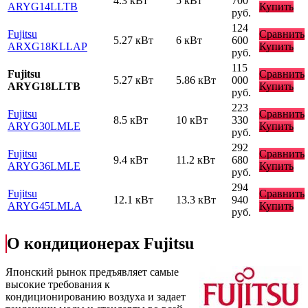
4.3 кВт
5 кВт
700
ARYG14LLTB
Купить
руб.
124
Fujitsu
Сравнить
5.27 кВт
6 кВт
600
ARXG18KLLAP
Купить
руб.
115
Fujitsu
Сравнить
5.27 кВт
5.86 кВт
000
ARYG18LLTB
Купить
руб.
223
Fujitsu
Сравнить
8.5 кВт
10 кВт
330
ARYG30LMLE
Купить
руб.
292
Fujitsu
Сравнить
9.4 кВт
11.2 кВт
680
ARYG36LMLE
Купить
руб.
294
Fujitsu
Сравнить
12.1 кВт
13.3 кВт
940
ARYG45LMLA
Купить
руб.
О кондиционерах Fujitsu
Японский рынок предъявляет самые
высокие требования к
кондиционированию воздуха и задает