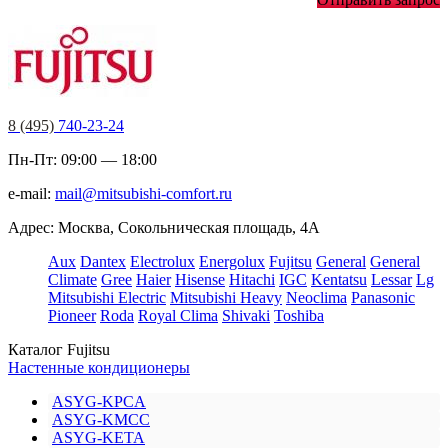
8 (495)
740-23-24
Пн-Пт: 09:00 — 18:00
e-mail:
mail@mitsubishi-comfort.ru
Адрес: Москва, Сокольническая площадь, 4А
Aux
Dantex
Electrolux
Energolux
Fujitsu
General
General
Climate
Gree
Haier
Hisense
Hitachi
IGC
Kentatsu
Lessar
Lg
Mitsubishi Electric
Mitsubishi Heavy
Neoclima
Panasonic
Pioneer
Roda
Royal Clima
Shivaki
Toshiba
Каталог Fujitsu
Настенные кондиционеры
ASYG-KPCA
ASYG-KMCC
ASYG-KETA