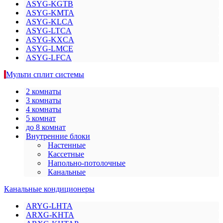
ASYG-KGTB
ASYG-KMTA
ASYG-KLCA
ASYG-LTCA
ASYG-KXCA
ASYG-LMCE
ASYG-LFCA
Мульти сплит системы
2 комнаты
3 комнаты
4 комнаты
5 комнат
до 8 комнат
Внутренние блоки
Настенные
Кассетные
Напольно-потолочные
Канальные
Канальные кондиционеры
ARYG-LHTA
ARXG-KHTA