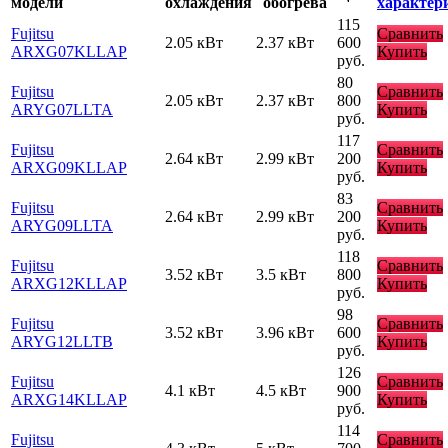
модели
охлаждения
обогрева
характер
115
Fujitsu
Сравнить
2.05 кВт
2.37 кВт
600
ARXG07KLLAP
Купить
руб.
80
Fujitsu
Сравнить
2.05 кВт
2.37 кВт
800
ARYG07LLTA
Купить
руб.
117
Fujitsu
Сравнить
2.64 кВт
2.99 кВт
200
ARXG09KLLAP
Купить
руб.
83
Fujitsu
Сравнить
2.64 кВт
2.99 кВт
200
ARYG09LLTA
Купить
руб.
118
Fujitsu
Сравнить
3.52 кВт
3.5 кВт
800
ARXG12KLLAP
Купить
руб.
98
Fujitsu
Сравнить
3.52 кВт
3.96 кВт
600
ARYG12LLTB
Купить
руб.
126
Fujitsu
Сравнить
4.1 кВт
4.5 кВт
900
ARXG14KLLAP
Купить
руб.
114
Fujitsu
Сравнить