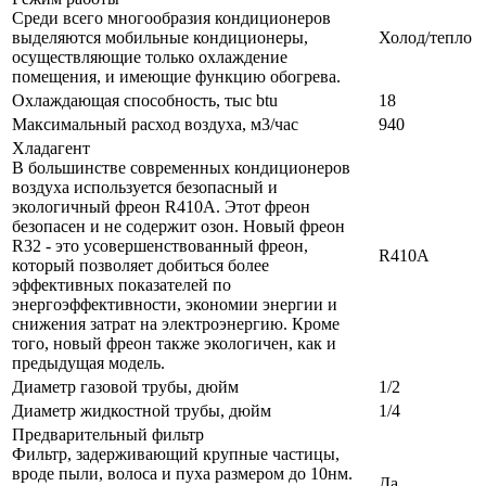
Среди всего многообразия кондиционеров
выделяются мобильные кондиционеры,
Холод/тепло
осуществляющие только охлаждение
помещения, и имеющие функцию обогрева.
Охлаждающая способность, тыс btu
18
Максимальный расход воздуха, м3/час
940
Хладагент
В большинстве современных кондиционеров
воздуха используется безопасный и
экологичный фреон R410A. Этот фреон
безопасен и не содержит озон. Новый фреон
R32 - это усовершенствованный фреон,
R410A
который позволяет добиться более
эффективных показателей по
энергоэффективности, экономии энергии и
снижения затрат на электроэнергию. Кроме
того, новый фреон также экологичен, как и
предыдущая модель.
Диаметр газовой трубы, дюйм
1/2
Диаметр жидкостной трубы, дюйм
1/4
Предварительный фильтр
Фильтр, задерживающий крупные частицы,
вроде пыли, волоса и пуха размером до 10нм.
Да