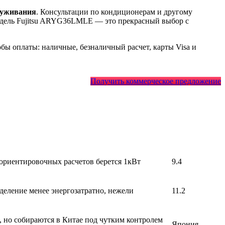
луживания
. Консультации по кондиционерам и другому
Модель Fujitsu ARYG36LMLE
— это
прекрасный выбор с
ы оплаты: наличные, безналичный расчет, карты Visa и
Получить коммерческое предложение
 ориентировочных расчетов берется 1кВт
9.4
деление менее энергозатратно, нежели
11.2
, но собираются в Китае под чутким контролем
Япония