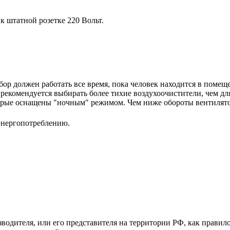
 штатной розетке 220 Вольт.
ор должен работать все время, пока человек находится в помещ
екомендуется выбирать более тихие воздухоочистители, чем для
орые оснащены "ночным" режимом. Чем ниже обороты вентилято
энергопотреблению.
зводителя, или его представителя на территории РФ, как прави