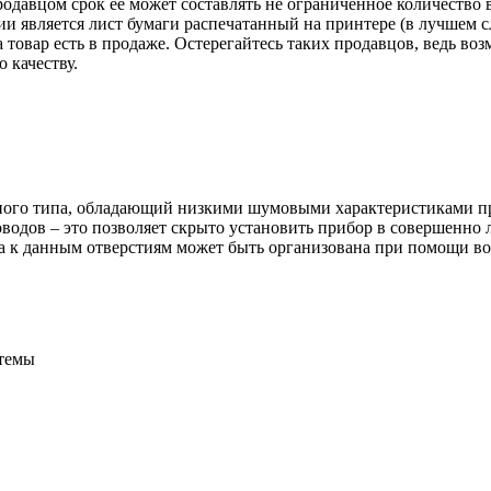
одавцом срок её может составлять не ограниченное количество 
ии является лист бумаги распечатанный на принтере (в лучшем с
ка товар есть в продаже. Остерегайтесь таких продавцов, ведь 
 качеству.
ного типа, обладающий низкими шумовыми характеристиками пр
одов – это позволяет скрыто установить прибор в совершенно 
ха к данным отверстиям может быть организована при помощи в
стемы