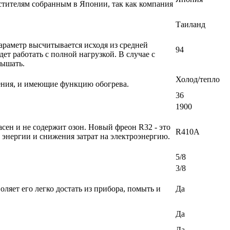
стителям собранным в Японии, так как компания
Таиланд
раметр высчитывается исходя из средней
94
т работать с полной нагрузкой. В случае с
вышать.
Холод/тепло
ения, и имеющие функцию обогрева.
36
1900
ен и не содержит озон. Новый фреон R32 - это
R410A
энергии и снижения затрат на электроэнергию.
5/8
3/8
ляет его легко достать из прибора, помыть и
Да
Да
Да