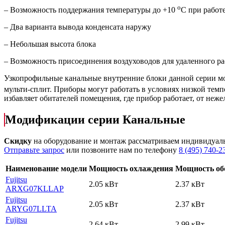
о
– Возможность поддержания температуры до +10
С при работ
– Два варианта вывода конденсата наружу
– Небольшая высота блока
– Возможность присоединения воздуховодов для удаленного ра
Узкопрофильные канальные внутренние блоки данной серии мо
мульти-сплит. Приборы могут работать в условиях низкой темп
избавляет обитателей помещения, где прибор работает, от неже
Модификации серии Канальные
Скидку
на оборудование и монтаж рассматриваем индивидуал
Отправьте запрос
или позвоните нам по телефону
8 (495) 740-2
Наименование модели
Мощность охлаждения
Мощность об
Fujitsu
2.05 кВт
2.37 кВт
ARXG07KLLAP
Fujitsu
2.05 кВт
2.37 кВт
ARYG07LLTA
Fujitsu
2.64 кВт
2.99 кВт