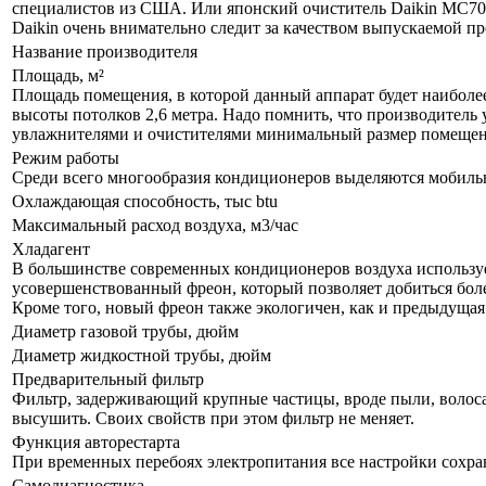
специалистов из США. Или японский очиститель Daikin MC70L
Daikin очень внимательно следит за качеством выпускаемой п
Название производителя
Площадь, м²
Площадь помещения, в которой данный аппарат будет наиболе
высоты потолков 2,6 метра. Надо помнить, что производитель 
увлажнителями и очистителями минимальный размер помещения
Режим работы
Среди всего многообразия кондиционеров выделяются мобил
Охлаждающая способность, тыс btu
Максимальный расход воздуха, м3/час
Хладагент
В большинстве современных кондиционеров воздуха используе
усовершенствованный фреон, который позволяет добиться бол
Кроме того, новый фреон также экологичен, как и предыдущая
Диаметр газовой трубы, дюйм
Диаметр жидкостной трубы, дюйм
Предварительный фильтр
Фильтр, задерживающий крупные частицы, вроде пыли, волоса и
высушить. Своих свойств при этом фильтр не меняет.
Функция авторестарта
При временных перебоях электропитания все настройки сохра
Самодиагностика