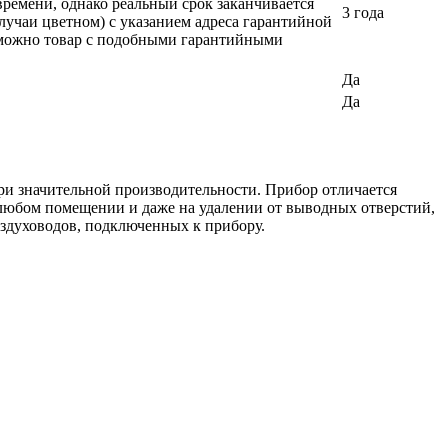
времени, однако реальный срок заканчивается
3 года
лучаи цветном) с указанием адреса гарантийной
возможно товар с подобными гарантийными
Да
Да
и значительной производительности. Прибор отличается
любом помещении и даже на удалении от выводных отверстий,
оздуховодов, подключенных к прибору.