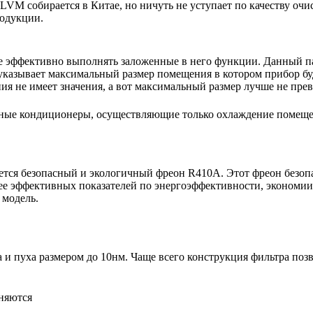
VM собирается в Китае, но ничуть не уступает по качеству очи
родукции.
е эффективно выполнять заложенные в него функции. Данный па
указывает максимальный размер помещения в котором прибор буде
 не имеет значения, а вот максимальный размер лучше не пре
ьные кондиционеры, осуществляющие только охлаждение помещ
тся безопасный и экологичный фреон R410A. Этот фреон безопас
ее эффективных показателей по энергоэффективности, экономии 
 модель.
 пуха размером до 10нм. Чаще всего конструкция фильтра позво
няются