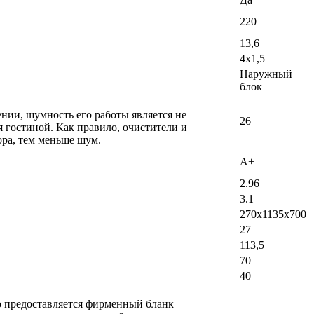
220
13,6
4х1,5
Наружный
блок
ении, шумность его работы является не
26
 гостиной. Как правило, очистители и
ра, тем меньше шум.
A+
2.96
3.1
270x1135x700
27
113,5
70
40
ло предоставляется фирменный бланк