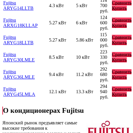
114
Fujitsu
Сравнить
4.3 кВт
5 кВт
700
ARYG14LLTB
Купить
руб.
124
Fujitsu
Сравнить
5.27 кВт
6 кВт
600
ARXG18KLLAP
Купить
руб.
115
Fujitsu
Сравнить
5.27 кВт
5.86 кВт
000
ARYG18LLTB
Купить
руб.
223
Fujitsu
Сравнить
8.5 кВт
10 кВт
330
ARYG30LMLE
Купить
руб.
292
Fujitsu
Сравнить
9.4 кВт
11.2 кВт
680
ARYG36LMLE
Купить
руб.
294
Fujitsu
Сравнить
12.1 кВт
13.3 кВт
940
ARYG45LMLA
Купить
руб.
О кондиционерах Fujitsu
Японский рынок предъявляет самые
высокие требования к