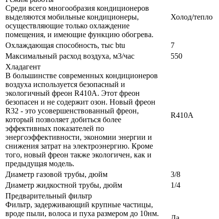
Среди всего многообразия кондиционеров
выделяются мобильные кондиционеры,
Холод/тепло
осуществляющие только охлаждение
помещения, и имеющие функцию обогрева.
Охлаждающая способность, тыс btu
7
Максимальный расход воздуха, м3/час
550
Хладагент
В большинстве современных кондиционеров
воздуха используется безопасный и
экологичный фреон R410A. Этот фреон
безопасен и не содержит озон. Новый фреон
R32 - это усовершенствованный фреон,
R410A
который позволяет добиться более
эффективных показателей по
энергоэффективности, экономии энергии и
снижения затрат на электроэнергию. Кроме
того, новый фреон также экологичен, как и
предыдущая модель.
Диаметр газовой трубы, дюйм
3/8
Диаметр жидкостной трубы, дюйм
1/4
Предварительный фильтр
Фильтр, задерживающий крупные частицы,
вроде пыли, волоса и пуха размером до 10нм.
Да