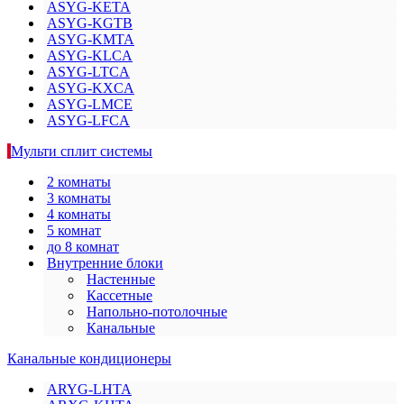
ASYG-KETA
ASYG-KGTB
ASYG-KMTA
ASYG-KLCA
ASYG-LTCA
ASYG-KXCA
ASYG-LMCE
ASYG-LFCA
Мульти сплит системы
2 комнаты
3 комнаты
4 комнаты
5 комнат
до 8 комнат
Внутренние блоки
Настенные
Кассетные
Напольно-потолочные
Канальные
Канальные кондиционеры
ARYG-LHTA