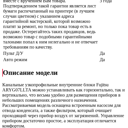
вместе с вручением Вам товара.
3 года
Подтверждением такой гарантии является лист
бумаги распечатанный на принтере (в лучшем
случаи цветном) с указанием адреса
гарантийной мастерской, которой возможно
платят за ремонт, но только пока товар есть в
продаже. Остерегайтесь таких продавцов, ведь
возможно товар с подобными гарантийными
талонами попал к ним нелегально и не отвечает
требованиям по качеству.
Пульт Д/У
Да
Авто режим
Да
Описание модели
Канальные узкопрофильные внутренние блоки Fujitsu
ARYG07LLTA можно устанавливать как горизонтально, так и
вертикально, что весьма удобно для размещения приборов в
небольших помещениях различного назначения.
Рассматриваемая модель оснащена встроенным насосом для
отвода конденсата, а также фильтром, который очищает
проходящий через прибор воздух от загрязнений. Управление
прибором достаточно простое, а эксплуатация отличается
комфортом.