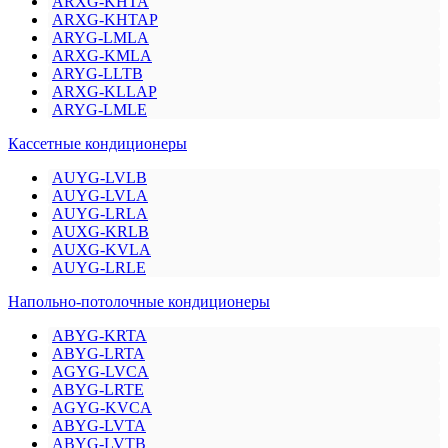
ARXG-KHTA
ARXG-KHTAP
ARYG-LMLA
ARXG-KMLA
ARYG-LLTB
ARXG-KLLAP
ARYG-LMLE
Кассетные кондиционеры
AUYG-LVLB
AUYG-LVLA
AUYG-LRLA
AUXG-KRLB
AUXG-KVLA
AUYG-LRLE
Напольно-потолочные кондиционеры
ABYG-KRTA
ABYG-LRTA
AGYG-LVCA
ABYG-LRTE
AGYG-KVCA
ABYG-LVTA
ABYG-LVTB