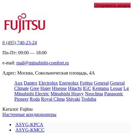
Отправить запрос
8 (495)
740-23-24
Пн-Пт: 09:00 — 18:00
e-mail:
mail@mitsubishi-comfort.ru
Адрес: Москва, Сокольническая площадь, 4А
Aux
Dantex
Electrolux
Energolux
Fujitsu
General
General
Climate
Gree
Haier
Hisense
Hitachi
IGC
Kentatsu
Lessar
Lg
Mitsubishi Electric
Mitsubishi Heavy
Neoclima
Panasonic
Pioneer
Roda
Royal Clima
Shivaki
Toshiba
Каталог Fujitsu
Настенные кондиционеры
ASYG-KPCA
ASYG-KMCC