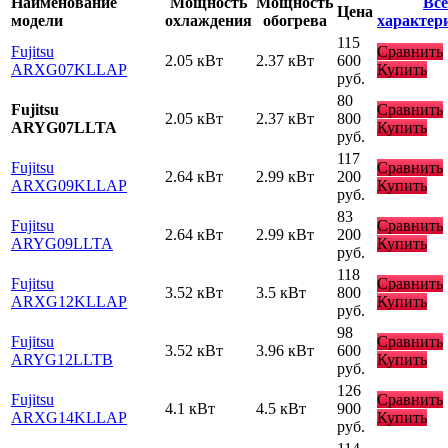
Наименование
Мощность
Мощность
Все
Цена
модели
охлаждения
обогрева
характер
115
Fujitsu
Сравнить
2.05 кВт
2.37 кВт
600
ARXG07KLLAP
Купить
руб.
80
Fujitsu
Сравнить
2.05 кВт
2.37 кВт
800
ARYG07LLTA
Купить
руб.
117
Fujitsu
Сравнить
2.64 кВт
2.99 кВт
200
ARXG09KLLAP
Купить
руб.
83
Fujitsu
Сравнить
2.64 кВт
2.99 кВт
200
ARYG09LLTA
Купить
руб.
118
Fujitsu
Сравнить
3.52 кВт
3.5 кВт
800
ARXG12KLLAP
Купить
руб.
98
Fujitsu
Сравнить
3.52 кВт
3.96 кВт
600
ARYG12LLTB
Купить
руб.
126
Fujitsu
Сравнить
4.1 кВт
4.5 кВт
900
ARXG14KLLAP
Купить
руб.