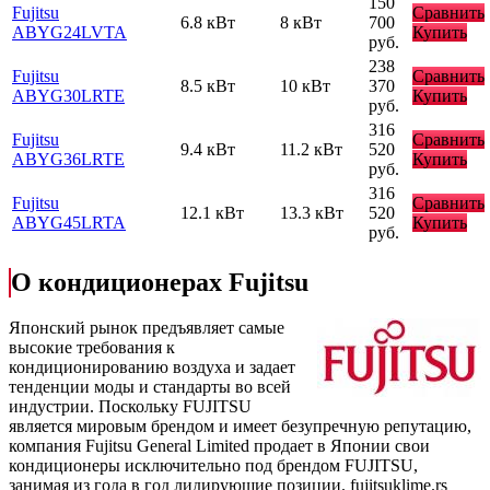
150
Fujitsu
Сравнить
6.8 кВт
8 кВт
700
ABYG24LVTA
Купить
руб.
238
Fujitsu
Сравнить
8.5 кВт
10 кВт
370
ABYG30LRTE
Купить
руб.
316
Fujitsu
Сравнить
9.4 кВт
11.2 кВт
520
ABYG36LRTE
Купить
руб.
316
Fujitsu
Сравнить
12.1 кВт
13.3 кВт
520
ABYG45LRTA
Купить
руб.
О кондиционерах Fujitsu
Японский рынок предъявляет самые
высокие требования к
кондиционированию воздуха и задает
тенденции моды и стандарты во всей
индустрии. Поскольку FUJITSU
является мировым брендом и имеет безупречную репутацию,
компания Fujitsu General Limited продает в Японии свои
кондиционеры исключительно под брендом FUJITSU,
занимая из года в год лидирующие позиции.
fujitsuklime.rs