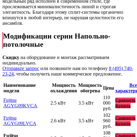
модельный ряд исполнен в современном стиле, где
прослеживается минималистичность линий и строгая
элегантность. Благодаря этому сплит-системы органично
впишутся в любой интерьер, не нарушая целостности его
ансамбля.
Модификации серии Напольно-
потолочные
Скидку
на оборудование и монтаж рассматриваем
индивидуально.
Отправьте запрос
или позвоните нам по телефону
8 (495) 740-
23-24
, чтобы получить наше коммерческое предложение.
Наименование
Мощность
Мощность
Все
Цена
модели
охлаждения
обогрева
характер
110
Fujitsu
Сравнить
2.5 кВт
3.5 кВт
000
AGYG09KVCA
Купить
руб.
102
Fujitsu
Сравнить
2.6 кВт
3.5 кВт
960
AGYG09LVCA
Купить
руб.
108
Fujitsu
Сравнить