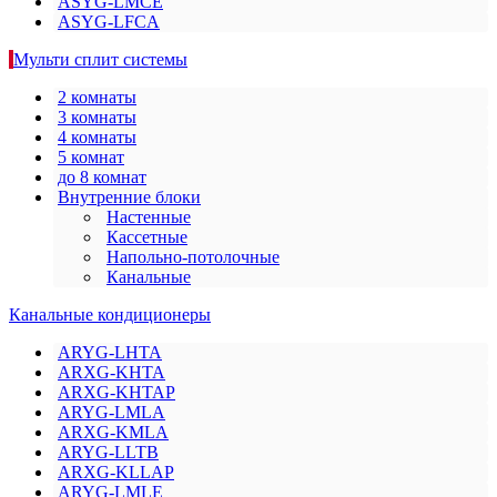
ASYG-LMCE
ASYG-LFCA
Мульти сплит системы
2 комнаты
3 комнаты
4 комнаты
5 комнат
до 8 комнат
Внутренние блоки
Настенные
Кассетные
Напольно-потолочные
Канальные
Канальные кондиционеры
ARYG-LHTA
ARXG-KHTA
ARXG-KHTAP
ARYG-LMLA
ARXG-KMLA
ARYG-LLTB
ARXG-KLLAP
ARYG-LMLE