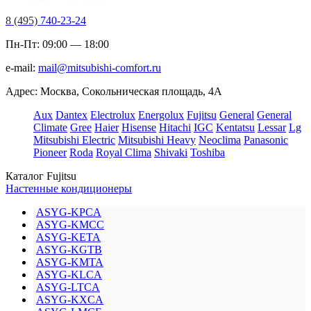
8 (495)
740-23-24
Пн-Пт: 09:00 — 18:00
e-mail:
mail@mitsubishi-comfort.ru
Адрес: Москва, Сокольническая площадь, 4А
Aux
Dantex
Electrolux
Energolux
Fujitsu
General
General
Climate
Gree
Haier
Hisense
Hitachi
IGC
Kentatsu
Lessar
Lg
Mitsubishi Electric
Mitsubishi Heavy
Neoclima
Panasonic
Pioneer
Roda
Royal Clima
Shivaki
Toshiba
Каталог Fujitsu
Настенные кондиционеры
ASYG-KPCA
ASYG-KMCC
ASYG-KETA
ASYG-KGTB
ASYG-KMTA
ASYG-KLCA
ASYG-LTCA
ASYG-KXCA