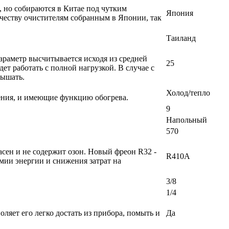
, но собираются в Китае под чутким
Япония
честву очистителям собранным в Японии, так
Таиланд
раметр высчитывается исходя из средней
25
т работать с полной нагрузкой. В случае с
вышать.
Холод/тепло
ения, и имеющие функцию обогрева.
9
Напольный
570
сен и не содержит озон. Новый фреон R32 -
R410A
мии энергии и снижения затрат на
3/8
1/4
ляет его легко достать из прибора, помыть и
Да