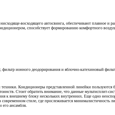
нисходяще-восходящего автосвинга, обеспечивают плавное и р
кондиционером, способствует формированию комфортного возду
, фильтр ионного деодорирования и яблочно-катехиновый фильт
ой техники. Кондиционеры представленной линейки пользуются б
тоинств. Стоит обратить внимание, что данные мультисплит-си
я к внешнему блоку нескольких внутренних. Еще одно неоспор
 в современном стиле, где прослеживается минималистичность ли
 его ансамбля.