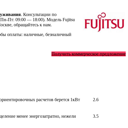
луживания
. Консультации по
Пн-Пт: 09:00 — 18:00). Модель Fujitsu
скве, обращайтесь к нам.
обы оплаты: наличные, безналичный
Получить коммерческое предложение
 ориентировочных расчетов берется 1кВт
2.6
деление менее энергозатратно, нежели
3.5