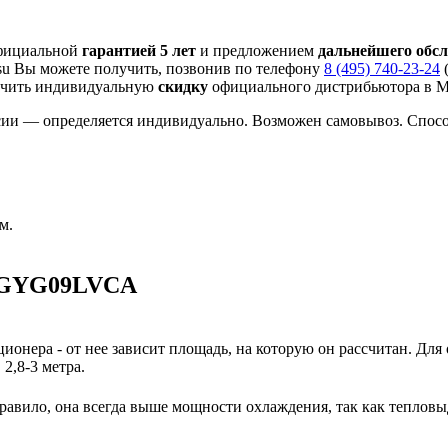
официальной
гарантией 5 лет
и предложением
дальнейшего обс
su Вы можете получить, позвонив по телефону
8 (495) 740-23-24
(
учить индивидуальную
скидку
официального дистрибьютора в Мо
сии — определяется индивидуально. Возможен самовывоз. Спос
м.
 AGYG09LVCA
ионера - от нее зависит площадь, на которую он рассчитан. Для
2,8-3 метра.
авило, она всегда выше мощности охлаждения, так как тепловы