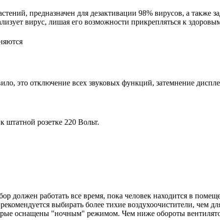
астений, предназначен для дезактивации 98% вирусов, а также 
лизует вирус, лишая его возможности прикрепляться к здоровым
няются
ило, это отключение всех звуковых функций, затемнение диспл
 штатной розетке 220 Вольт.
ор должен работать все время, пока человек находится в помещ
екомендуется выбирать более тихие воздухоочистители, чем для
орые оснащены "ночным" режимом. Чем ниже обороты вентилято