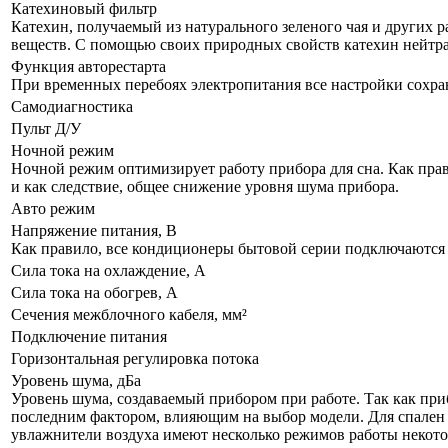
Катехиновый фильтр
Катехин, получаемый из натурального зеленого чая и других р
веществ. С помощью своих природных свойств катехин нейтра
Функция авторестарта
При временных перебоях электропитания все настройки сохра
Самодиагностика
Пульт Д/У
Ночной режим
Ночной режим оптимизирует работу прибора для сна. Как прав
и как следствие, общее снижение уровня шума прибора.
Авто режим
Напряжение питания, В
Как правило, все кондиционеры бытовой серии подключаются к
Сила тока на охлаждение, А
Сила тока на обогрев, А
Сечения межблочного кабеля, мм²
Подключение питания
Горизонтальная регулировка потока
Уровень шума, дБа
Уровень шума, создаваемый прибором при работе. Так как приб
последним фактором, влияющим на выбор модели. Для спален р
увлажнители воздуха имеют несколько режимов работы некот