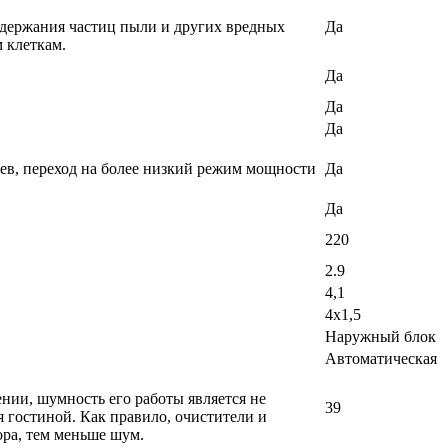
задержания частиц пыли и других вредных
Да
 клеткам.
Да
Да
Да
еев, переход на более низкий режим мощности
Да
Да
220
2.9
4,1
4х1,5
Наружный блок
Автоматическая
ении, шумность его работы является не
39
 гостиной. Как правило, очистители и
ра, тем меньше шум.