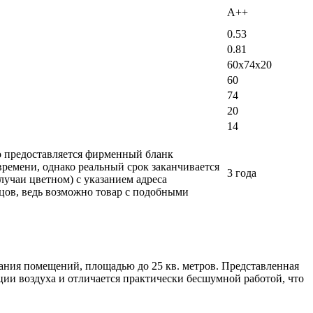
A++
0.53
0.81
60х74х20
60
74
20
14
ло предоставляется фирменный бланк
времени, однако реальный срок заканчивается
3 года
лучаи цветном) с указанием адреса
вцов, ведь возможно товар с подобными
ания помещений, площадью до 25 кв. метров. Представленная
ии воздуха и отличается практически бесшумной работой, что