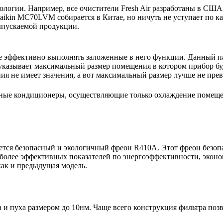
нологии. Например, все очистители Fresh Air разработаны в США
ikin MC70LVM собирается в Китае, но ничуть не уступает по ка
выпускаемой продукции.
е эффективно выполнять заложенные в него функции. Данный па
указывает максимальный размер помещения в котором прибор буде
 не имеет значения, а вот максимальный размер лучше не пре
ьные кондиционеры, осуществляющие только охлаждение помещ
тся безопасный и экологичный фреон R410A. Этот фреон безопа
более эффективных показателей по энергоэффективности, эконо
как и предыдущая модель.
 пуха размером до 10нм. Чаще всего конструкция фильтра позво