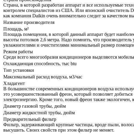
Страна, в которой разработан аппарат и все используемые тех
контролем специалистов из США. Или японский очиститель Da
как компания Daikin очень внимательно следит за качеством 
Название производителя
Площадь, м²
Площадь помещения, в которой данный аппарат будет наиболе
высоты потолков 2,6 метра. Надо помнить, что производитель 
увлажнителями и очистителями минимальный размер помещения
Режим работы
Среди всего многообразия кондиционеров выделяются мобил
Охлаждающая способность, тыс btu
Тип установки
Максимальный расход воздуха, м3/час
Хладагент
В большинстве современных кондиционеров воздуха используе
это усовершенствованный фреон, который позволяет добиться 
электроэнергию. Кроме того, новый фреон также экологичен, 
Диаметр газовой трубы, дюйм
Диаметр жидкостной трубы, дюйм
Предварительный фильтр
Фильтр, задерживающий крупные частицы, вроде пыли, волоса и
высушить. Своих свойств при этом фильтр не меняет.