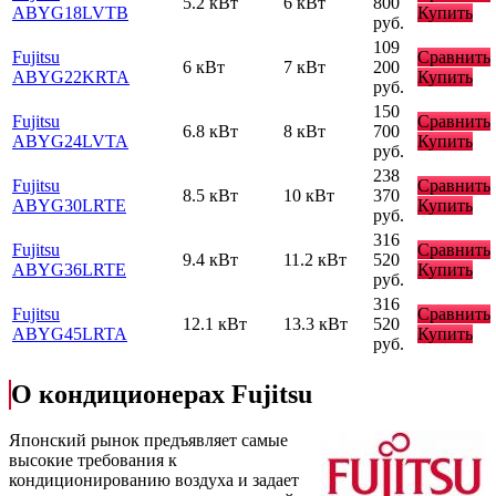
5.2 кВт
6 кВт
800
ABYG18LVTB
Купить
руб.
109
Fujitsu
Сравнить
6 кВт
7 кВт
200
ABYG22KRTA
Купить
руб.
150
Fujitsu
Сравнить
6.8 кВт
8 кВт
700
ABYG24LVTA
Купить
руб.
238
Fujitsu
Сравнить
8.5 кВт
10 кВт
370
ABYG30LRTE
Купить
руб.
316
Fujitsu
Сравнить
9.4 кВт
11.2 кВт
520
ABYG36LRTE
Купить
руб.
316
Fujitsu
Сравнить
12.1 кВт
13.3 кВт
520
ABYG45LRTA
Купить
руб.
О кондиционерах Fujitsu
Японский рынок предъявляет самые
высокие требования к
кондиционированию воздуха и задает