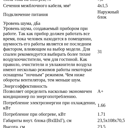
Сечения межблочного кабеля, мм²
4х1,5
Наружный
Подключение питания
блок
Уровень шума, дБа
Уровень шума, создаваемый прибором при
работе. Так как прибор должен работать все
время, пока человек находится в помещении,
шумность его работы является не последним
фактором, влияющим на выбор модели. Для
31
спален рекомендуется выбирать более тихие
воздухоочистители, чем для гостиной. Как
правило, очистители и увлажнители воздуха
имеют несколько режимов работы некоторые
оснащены "ночным" режимом. Чем ниже
обороты вентилятора, тем меньше шум.
Энергоэффективность
Позволяет определить насколько экономичен
A+
кондиционер по энергопотреблению.
Потребление электроэнергии при охлаждении,
1.66
кВт
Потребление при обогреве, кВт
1.71
Габариты внут. блока (ВхШхГ), см
23,5х108х70,5
Высота, см
23,5