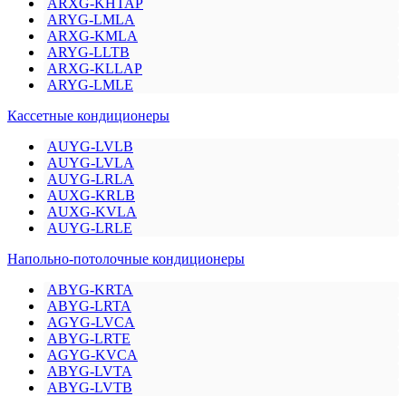
ARXG-KHTAP
ARYG-LMLA
ARXG-KMLA
ARYG-LLTB
ARXG-KLLAP
ARYG-LMLE
Кассетные кондиционеры
AUYG-LVLB
AUYG-LVLA
AUYG-LRLA
AUXG-KRLB
AUXG-KVLA
AUYG-LRLE
Напольно-потолочные кондиционеры
ABYG-KRTA
ABYG-LRTA
AGYG-LVCA
ABYG-LRTE
AGYG-KVCA
ABYG-LVTA
ABYG-LVTB