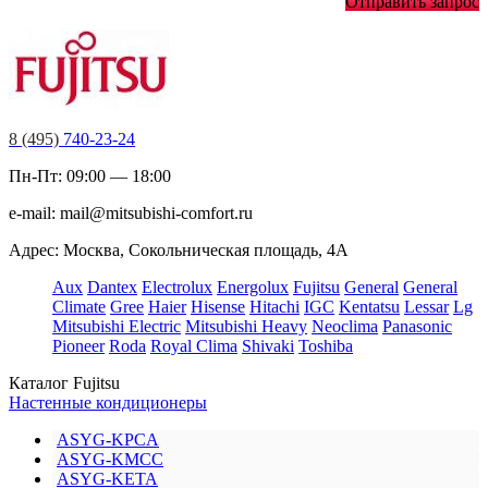
Отправить запрос
8 (495)
740-23-24
Пн-Пт: 09:00 — 18:00
e-mail:
mail@mitsubishi-comfort.ru
Адрес: Москва, Сокольническая площадь, 4А
Aux
Dantex
Electrolux
Energolux
Fujitsu
General
General
Climate
Gree
Haier
Hisense
Hitachi
IGC
Kentatsu
Lessar
Lg
Mitsubishi Electric
Mitsubishi Heavy
Neoclima
Panasonic
Pioneer
Roda
Royal Clima
Shivaki
Toshiba
Каталог Fujitsu
Настенные кондиционеры
ASYG-KPCA
ASYG-KMCC
ASYG-KETA