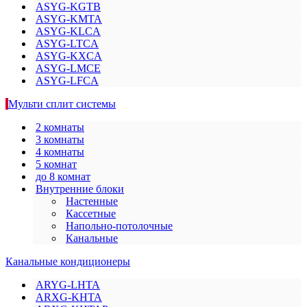
ASYG-KGTB
ASYG-KMTA
ASYG-KLCA
ASYG-LTCA
ASYG-KXCA
ASYG-LMCE
ASYG-LFCA
Мульти сплит системы
2 комнаты
3 комнаты
4 комнаты
5 комнат
до 8 комнат
Внутренние блоки
Настенные
Кассетные
Напольно-потолочные
Канальные
Канальные кондиционеры
ARYG-LHTA
ARXG-KHTA