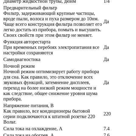
Диаметр жидкостной трубы, дюйм
1/4
Предварительный фильтр
Фильтр, задерживающий крупные частицы,
вроде пыли, волоса и пуха размером до 10нм.
Да
Чаще всего конструкция фильтра позволяет его
легко достать из прибора, помыть и высушить.
Своих свойств при этом фильтр не меняет.
Функция авторестарта
При временных перебоях электропитания все
Да
настройки сохраняются
Самодиагностика
Да
Ночной режим
Ночной режим оптимизирует работу прибора
для сна. Как правило, это отключение всех
звуковых функций, затемнение дисплеев,
Да
переход на более низкий режим мощности и
как следствие, общее снижение уровня шума
прибора.
Напряжение питания, В
Как правило, все кондиционеры бытовой
220
серии подключаются к штатной розетке 220
Вольт.
Сила тока на охлаждение, А
7.4
Сила тока на обогрев, А
7,6