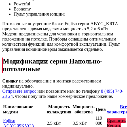
Powerful
Economy
Пульт управления (опции)
Потолочные внутренние блоки Fujitsu серии ABYG_KRTA
представлены двумя моделями мощностью 5,2 и 6 кВт.
Модели предназначены для установки в горизонтальном
положении на потолке. Приборы оснащены оптимальным
количеством функций для комфортной эксплуатации. Пульт
управления кондиционером заказывается отдельно.
Модификации серии Напольно-
потолочные
Скидку
на оборудование и монтаж рассматриваем
индивидуально.
Отправьте запрос
или позвоните нам по телефону
8 (495) 740-
23-24
, чтобы получить наше коммерческое предложение.
Наименование
Мощность
Мощность
Все
Цена
модели
охлаждения
обогрева
характер
110
Fujitsu
Сравнить
2.5 кВт
3.5 кВт
000
AGYG09KVCA
Купить