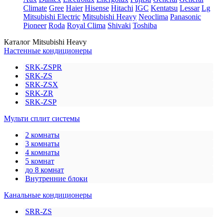
Climate
Gree
Haier
Hisense
Hitachi
IGC
Kentatsu
Lessar
Lg
Mitsubishi Electric
Mitsubishi Heavy
Neoclima
Panasonic
Pioneer
Roda
Royal Clima
Shivaki
Toshiba
Каталог Mitsubishi Heavy
Настенные кондиционеры
SRK-ZSPR
SRK-ZS
SRK-ZSX
SRK-ZR
SRK-ZSP
Мульти сплит системы
2 комнаты
3 комнаты
4 комнаты
5 комнат
до 8 комнат
Внутренние блоки
Канальные кондиционеры
SRR-ZS