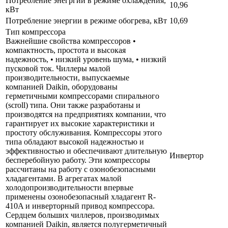
Потребление энегргии в режиме охлаждения,
10,96
кВт
Потребление энергии в режиме обогрева, кВт
10,69
Тип компрессора
Важнейшие свойства компрессоров •
компактность, простота и высокая
надежность, • низкий уровень шума, • низкий
пусковой ток. Чиллеры малой
производительности, выпускаемые
компанией Daikin, оборудованы
герметичными компрессорами спирального
(scroll) типа. Они также разработаны и
производятся на предприятиях компании, что
гарантирует их высокие характеристики и
простоту обслуживания. Компрессоры этого
типа обладают высокой надежностью и
эффективностью и обеспечивают длительную
Инвертор
бесперебойную работу. Эти компрессоры
рассчитаны на работу с озонобезопасными
хладагентами. В агрегатах малой
холодопроизводительности впервые
применены озонобезопасный хладагент R-
410A и инверторный привод компрессора.
Сердцем больших чиллеров, производимых
компанией Daikin, является полугерметичный