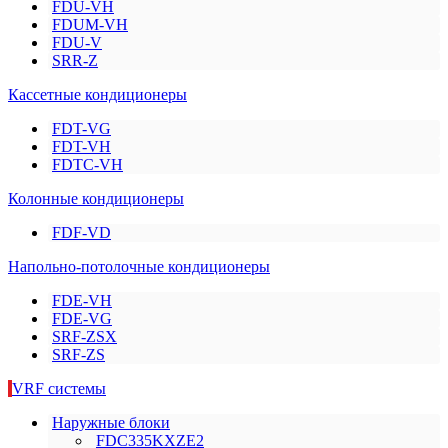
FDU-VH
FDUM-VH
FDU-V
SRR-Z
Кассетные кондиционеры
FDT-VG
FDT-VH
FDTC-VH
Колонные кондиционеры
FDF-VD
Напольно-потолочные кондиционеры
FDE-VH
FDE-VG
SRF-ZSX
SRF-ZS
VRF системы
Наружные блоки
FDC335KXZE2