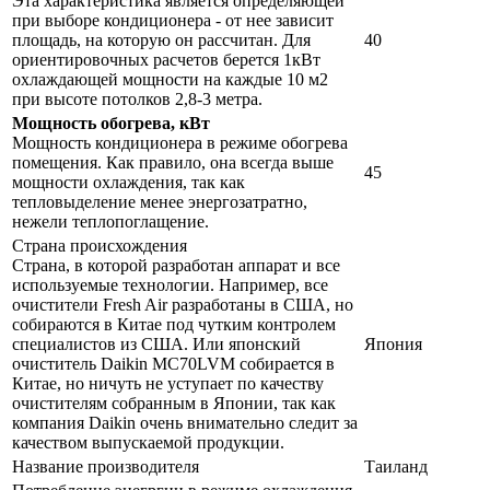
Эта характеристика является определяющей
при выборе кондиционера - от нее зависит
площадь, на которую он рассчитан. Для
40
ориентировочных расчетов берется 1кВт
охлаждающей мощности на каждые 10 м2
при высоте потолков 2,8-3 метра.
Мощность обогрева, кВт
Мощность кондиционера в режиме обогрева
помещения. Как правило, она всегда выше
45
мощности охлаждения, так как
тепловыделение менее энергозатратно,
нежели теплопоглащение.
Страна происхождения
Страна, в которой разработан аппарат и все
используемые технологии. Например, все
очистители Fresh Air разработаны в США, но
собираются в Китае под чутким контролем
специалистов из США. Или японский
Япония
очиститель Daikin MC70LVM собирается в
Китае, но ничуть не уступает по качеству
очистителям собранным в Японии, так как
компания Daikin очень внимательно следит за
качеством выпускаемой продукции.
Название производителя
Таиланд