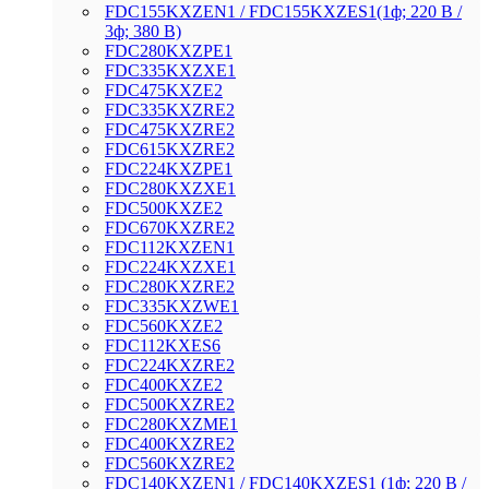
FDC155KXZEN1 / FDC155KXZES1(1ф; 220 В /
3ф; 380 В)
FDC280KXZРE1
FDC335KXZXE1
FDC475KXZE2
FDC335KXZRE2
FDC475KXZRE2
FDC615KXZRE2
FDC224KXZРE1
FDC280KXZXE1
FDC500KXZE2
FDC670KXZRE2
FDC112KXZEN1
FDC224KXZXE1
FDC280KXZRE2
FDC335KXZWE1
FDC560KXZE2
FDC112KXES6
FDC224KXZRE2
FDC400KXZE2
FDC500KXZRE2
FDC280KXZME1
FDC400KXZRE2
FDC560KXZRE2
FDC140KXZEN1 / FDC140KXZES1 (1ф; 220 В /