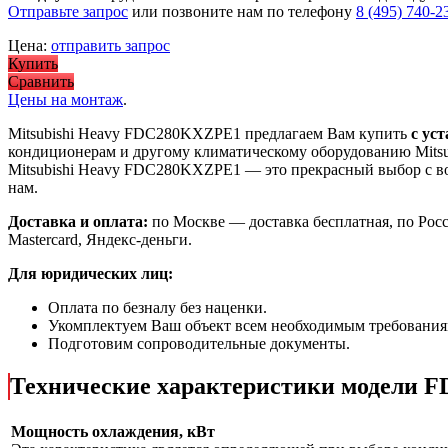
Отправьте запрос
или позвоните нам по телефону
8 (495) 740-2
Цена:
отправить запрос
Купить
Сравнить
Цены на монтаж
.
Mitsubishi Heavy FDC280KXZРE1 предлагаем Вам купить
с ус
кондиционерам и другому климатическому оборудованию Mitsu
Mitsubishi Heavy FDC280KXZРE1
— это
прекрасный выбор с
в
нам.
Доставка и оплата:
по Москве — доставка бесплатная, по Рос
Mastercard, Яндекс-деньги.
Для юридических лиц:
Оплата по безналу без наценки.
Укомплектуем Ваш объект всем необходимым требования
Подготовим сопроводительные документы.
Технические характеристики модели
Мощность охлаждения, кВт