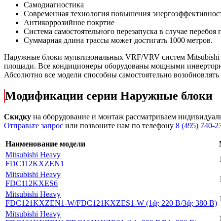
Самодиагностика
Современная технология повышения энергоэффективнос
Антикоррозийное покртие
Система самостоятельного перезапуска в случае перебоя
Суммарная длина трассы может достигать 1000 метров.
Наружные блоки мультизональных VRF/VRV систем Mitsubishi
площади. Все кондиционеры оборудованы мощными инверторны
Абсолютно все модели способны самостоятельно возобновлять 
Модификации серии Наружные блоки
Скидку
на оборудование и монтаж рассматриваем индивидуал
Отправьте запрос
или позвоните нам по телефону
8 (495) 740-2
Наименование модели
Mitsubishi Heavy
FDC112KXZEN1
Mitsubishi Heavy
FDC112KXES6
Mitsubishi Heavy
FDC121KXZEN1-W
/FDC121KXZES1-W (1ф; 220 В
/3ф; 380 В)
Mitsubishi Heavy