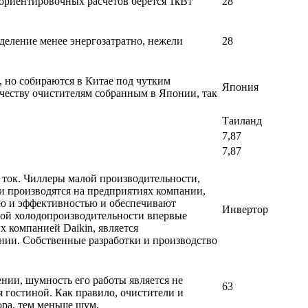
 ориентировочных расчетов берется 1кВт
28
деление менее энергозатратно, нежели
28
, но собираются в Китае под чутким
Япония
честву очистителям собранным в Японии, так
Таиланд
7,87
7,87
й ток. Чиллеры малой производительности,
и производятся на предприятиях компании,
ью и эффективностью и обеспечивают
Инвертор
лой холодопроизводительности впервые
 компанией Daikin, является
ии. Собственные разработки и производство
ении, шумность его работы является не
63
 гостиной. Как правило, очистители и
ра, тем меньше шум.