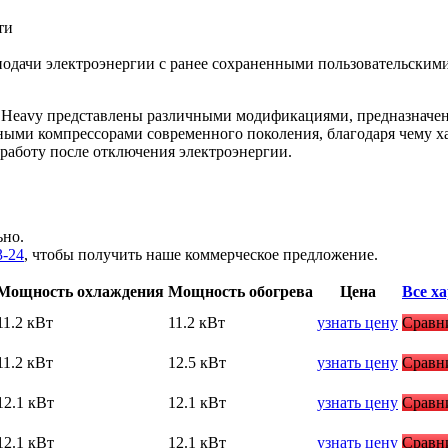
ти
 подачи электроэнергии с ранее сохраненными пользовательским
 Heavy представлены различными модификациями, предназначе
ми компрессорами современного поколения, благодаря чему ха
работу после отключения электроэнергии.
ьно.
3-24
, чтобы получить наше коммерческое предложение.
Мощность охлаждения
Мощность обогрева
Цена
Все х
11.2 кВт
11.2 кВт
узнать цену
Сравн
11.2 кВт
12.5 кВт
узнать цену
Сравн
12.1 кВт
12.1 кВт
узнать цену
Сравн
12.1 кВт
12.1 кВт
узнать цену
Сравн