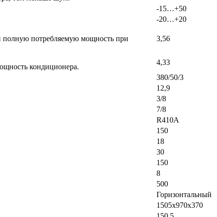
-15…+50
-20…+20
ь и полную потребляемую мощность при
3,56
4,33
мощность кондиционера.
380/50/3
12,9
3/8
7/8
R410A
150
18
30
150
8
500
Горизонтальный
1505x970x370
150,5