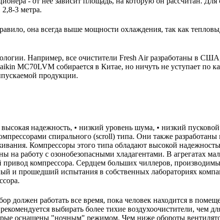
ионера - от нее зависит площадь, на которую он рассчитан. Для
2,8-3 метра.
авило, она всегда выше мощности охлаждения, так как тепловы
нологии. Например, все очистители Fresh Air разработаны в США
ikin MC70LVM собирается в Китае, но ничуть не уступает по ка
выпускаемой продукции.
 высокая надежность, • низкий уровень шума, • низкий пусково
прессорами спирального (scroll) типа. Они также разработаны 
уживания. Компрессоры этого типа обладают высокой надежност
ны на работу с озонобезопасными хладагентами. В агрегатах ма
привод компрессора. Сердцем больших чиллеров, производимых
ый и прошедший испытания в собственных лабораториях компан
ссора.
ор должен работать все время, пока человек находится в помещ
екомендуется выбирать более тихие воздухоочистители, чем для
орые оснащены "ночным" режимом. Чем ниже обороты вентилято