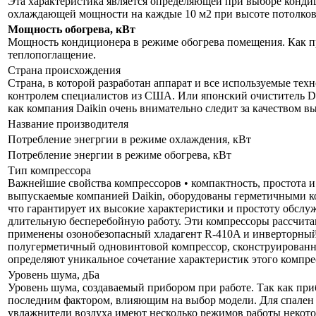
Эта характеристика является определяющей при выборе кондиц
охлаждающей мощности на каждые 10 м2 при высоте потолков 
Мощность обогрева, кВт
Мощность кондиционера в режиме обогрева помещения. Как пр
теплопоглащение.
Страна происхождения
Страна, в которой разработан аппарат и все используемые тех
контролем специалистов из США. Или японский очиститель Da
как компания Daikin очень внимательно следит за качеством 
Название производителя
Потребление энегргии в режиме охлаждения, кВт
Потребление энергии в режиме обогрева, кВт
Тип компрессора
Важнейшие свойства компрессоров • компактность, простота и
выпускаемые компанией Daikin, оборудованы герметичными ком
что гарантирует их высокие характеристики и простоту обсл
длительную бесперебойную работу. Эти компрессоры рассчита
применены озонобезопасный хладагент R-410A и инверторный 
полугерметичный одновинтовой компрессор, сконструированн
определяют уникальное сочетание характеристик этого компре
Уровень шума, дБа
Уровень шума, создаваемый прибором при работе. Так как приб
последним фактором, влияющим на выбор модели. Для спален р
увлажнители воздуха имеют несколько режимов работы некот