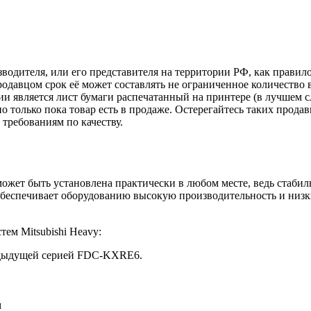
зводителя, или его представителя на территории РФ, как прави
одавцом срок её может составлять не ограниченное количество 
и является лист бумаги распечатанный на принтере (в лучшем с
но только пока товар есть в продаже. Остерегайтесь таких прода
требованиям по качеству.
ожет быть установлена практически в любом месте, ведь стаби
обеспечивает оборудованию высокую производительность и низ
ем Mitsubishi Heavy:
редыдущей серией FDC-KXRE6.
м