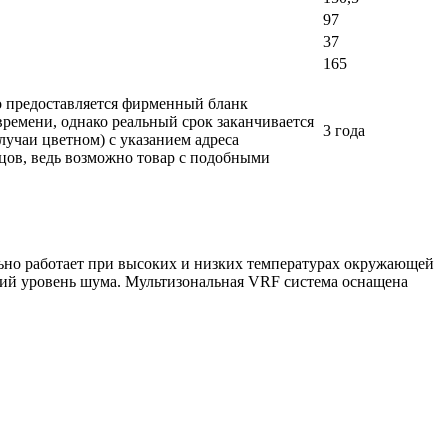
97
37
165
ло предоставляется фирменный бланк
времени, однако реальный срок заканчивается
3 года
лучаи цветном) с указанием адреса
вцов, ведь возможно товар с подобными
льно работает при высоких и низких температурах окружающей
кий уровень шума. Мультизональная VRF система оснащена