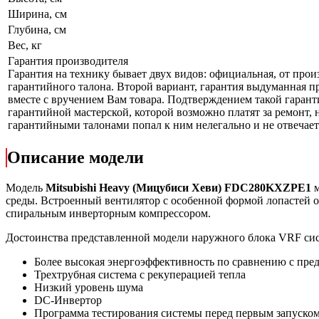
Ширина, см
Глубина, см
Вес, кг
Гарантия производителя
Гарантия на технику бывает двух видов: официальная, от прои
гарантийного талона. Второй вариант, гарантия выдуманная пр
вместе с вручением Вам товара. Подтверждением такой гаранти
гарантийной мастерской, которой возможно платят за ремонт, 
гарантийными талонами попал к ним нелегально и не отвечает 
Описание модели
Модель
Mitsubishi Heavy (Мицубиси Хеви) FDC280KXZРE1
м
среды. Встроенный вентилятор с особенной формой лопастей 
спиральным инверторным компрессором.
Достоинства представленной модели наружного блока VRF сист
Более высокая энергоэффективность по сравнению с п
Трехтрубная система с рекуперацией тепла
Низкий уровень шума
DC-Инвертор
Программа тестирования системы перед первым запуско