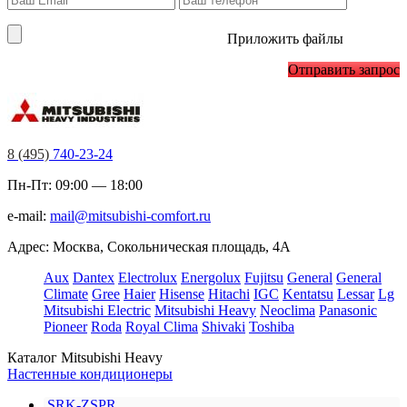
Приложить файлы
Отправить запрос
8 (495)
740-23-24
Пн-Пт: 09:00 — 18:00
e-mail:
mail@mitsubishi-comfort.ru
Адрес: Москва, Сокольническая площадь, 4А
Aux
Dantex
Electrolux
Energolux
Fujitsu
General
General
Climate
Gree
Haier
Hisense
Hitachi
IGC
Kentatsu
Lessar
Lg
Mitsubishi Electric
Mitsubishi Heavy
Neoclima
Panasonic
Pioneer
Roda
Royal Clima
Shivaki
Toshiba
Каталог Mitsubishi Heavy
Настенные кондиционеры
SRK-ZSPR