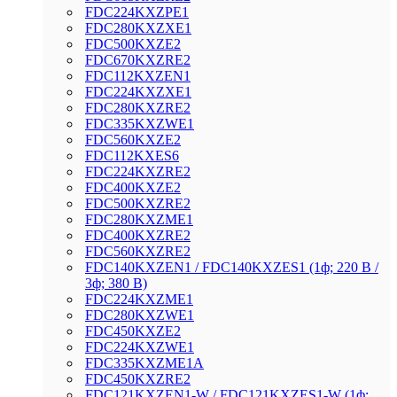
FDC224KXZРE1
FDC280KXZXE1
FDC500KXZE2
FDC670KXZRE2
FDC112KXZEN1
FDC224KXZXE1
FDC280KXZRE2
FDC335KXZWE1
FDC560KXZE2
FDC112KXES6
FDC224KXZRE2
FDC400KXZE2
FDC500KXZRE2
FDC280KXZME1
FDC400KXZRE2
FDC560KXZRE2
FDC140KXZEN1 / FDC140KXZES1 (1ф; 220 В /
3ф; 380 В)
FDC224KXZME1
FDC280KXZWE1
FDC450KXZE2
FDC224KXZWE1
FDC335KXZME1A
FDC450KXZRE2
FDC121KXZEN1-W / FDC121KXZES1-W (1ф;