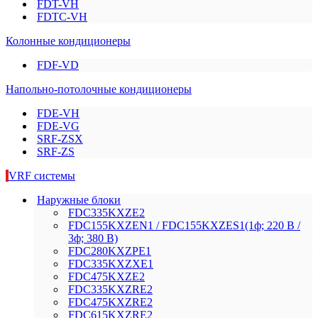
FDT-VH
FDTC-VH
Колонные кондиционеры
FDF-VD
Напольно-потолочные кондиционеры
FDE-VH
FDE-VG
SRF-ZSX
SRF-ZS
VRF системы
Наружные блоки
FDC335KXZE2
FDC155KXZEN1 / FDC155KXZES1(1ф; 220 В /
3ф; 380 В)
FDC280KXZРE1
FDC335KXZXE1
FDC475KXZE2
FDC335KXZRE2
FDC475KXZRE2
FDC615KXZRE2