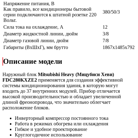
Напряжение питания, В
Как правило, все кондиционеры бытовой
380/50/3
серии подключаются к штатной розетке 220
Вольт.
Сила тока на охлаждение, А
12
Диаметр жидкостной линии, дюйм
3/8
Диаметр газовой линии, дюйм
7/8
Габариты (ВxШxГ), мм брутто
1867х1485х792
Описание модели
Наружный блок
Mitsubishi Heavy (Мицубиси Хеви)
FDC280KXZE2
применяется для создания эффективной
системы кондиционирования здания, в которую могут
входить до 37 внутренних модулей. Прибор отличается
высокой производительностью и обладает увеличенной
длиной фреонопровода, что значительно облегчает
расположение блоков.
Инверторный компрессор постоянного тока
Работа в режимах обогрева или охлаждения
Гибкое и удобное проектирование
Круглогодичное использование