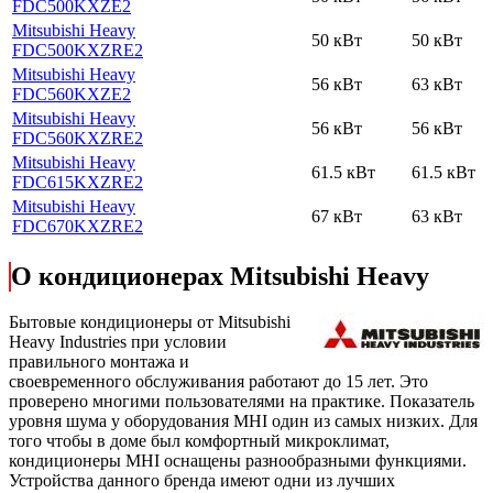
FDC500KXZE2
Mitsubishi Heavy
50 кВт
50 кВт
FDC500KXZRE2
Mitsubishi Heavy
56 кВт
63 кВт
FDC560KXZE2
Mitsubishi Heavy
56 кВт
56 кВт
FDC560KXZRE2
Mitsubishi Heavy
61.5 кВт
61.5 кВт
FDC615KXZRE2
Mitsubishi Heavy
67 кВт
63 кВт
FDC670KXZRE2
О кондиционерах Mitsubishi Heavy
Бытовые кондиционеры от Mitsubishi
Heavy Industries при условии
правильного монтажа и
своевременного обслуживания работают до 15 лет. Это
проверено многими пользователями на практике. Показатель
уровня шума у оборудования MHI один из самых низких. Для
того чтобы в доме был комфортный микроклимат,
кондиционеры MHI оснащены разнообразными функциями.
Устройства данного бренда имеют одни из лучших