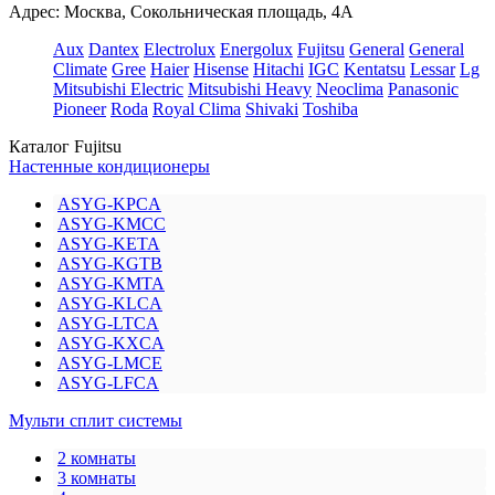
Адрес: Москва, Сокольническая площадь, 4А
Aux
Dantex
Electrolux
Energolux
Fujitsu
General
General
Climate
Gree
Haier
Hisense
Hitachi
IGC
Kentatsu
Lessar
Lg
Mitsubishi Electric
Mitsubishi Heavy
Neoclima
Panasonic
Pioneer
Roda
Royal Clima
Shivaki
Toshiba
Каталог Fujitsu
Настенные кондиционеры
ASYG-KPCA
ASYG-KMCC
ASYG-KETA
ASYG-KGTB
ASYG-KMTA
ASYG-KLCA
ASYG-LTCA
ASYG-KXCA
ASYG-LMCE
ASYG-LFCA
Мульти сплит системы
2 комнаты
3 комнаты