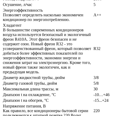
Осушение, л/час
5
Энергоэффективность
Позволяет определить насколько экономичен
A++
кондиционер по энергопотреблению.
Хладагент
В большинстве современных кондиционеров
воздуха используется безопасный и экологичный
фреон R410A. Этот фреон безопасен и не
содержит озон. Новый фреон R32 - это
усовершенствованный фреон, который позволяет
R32
добиться более эффективных показателей по
энергоэффективности, экономии энергии и
снижения затрат на электроэнергию. Кроме того,
новый фреон также экологичен, как и
предыдущая модель.
Диаметр жидкостной трубы, дюйм
3/8
Диаметр газовой трубы, дюйм
5/8
Максимальная длина трассы, м
30
Диапазон t на охлаждение, °С
-10…+46
Диапазон t на обогрев, °С
-15...+24
Напряжение питания, В
Как правило, все кондиционеры бытовой серии
220
подключаются к штатной розетке 220 Вольт.