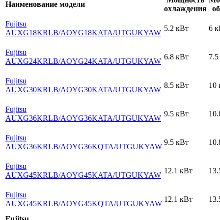
Наименование модели
охлаждения
об
Fujitsu
5.2 кВт
6 к
AUXG18KRLB
/AOYG18KATA
/UTGUKYAW
Fujitsu
6.8 кВт
7.5
AUXG24KRLB
/AOYG24KATA
/UTGUKYAW
Fujitsu
8.5 кВт
10 
AUXG30KRLB
/AOYG30KATA
/UTGUKYAW
Fujitsu
9.5 кВт
10.
AUXG36KRLB
/AOYG36KATA
/UTGUKYAW
Fujitsu
9.5 кВт
10.
AUXG36KRLB
/AOYG36KQTA
/UTGUKYAW
Fujitsu
12.1 кВт
13.
AUXG45KRLB
/AOYG45KATA
/UTGUKYAW
Fujitsu
12.1 кВт
13.
AUXG45KRLB
/AOYG45KQTA
/UTGUKYAW
Fujitsu