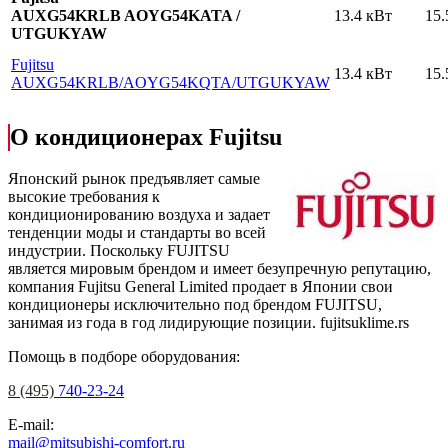
AUXG54KRLB AOYG54KATA /
13.4 кВт
15.
UTGUKYAW
Fujitsu
13.4 кВт
15.
AUXG54KRLB
/AOYG54KQTA
/UTGUKYAW
О кондиционерах Fujitsu
Японский рынок предъявляет самые
высокие требования к
кондиционированию воздуха и задает
тенденции моды и стандарты во всей
индустрии. Поскольку FUJITSU
является мировым брендом и имеет безупречную репутацию,
компания Fujitsu General Limited продает в Японии свои
кондиционеры исключительно под брендом FUJITSU,
занимая из года в год лидирующие позиции.
fujitsuklime.rs
Помощь в подборе оборудования:
8 (495)
740-23-24
E-mail:
mail@mitsubishi-comfort.ru