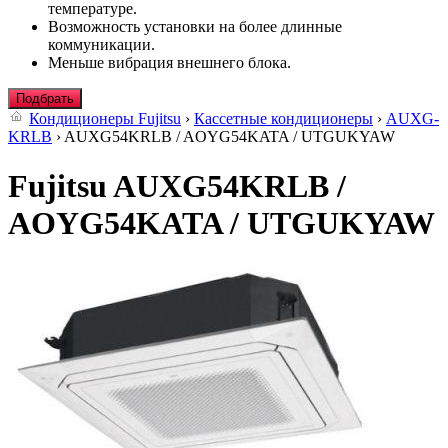
температуре.
Возможность установки на более длинные
коммуникации.
Меньше вибрация внешнего блока.
Подбрать
Кондиционеры Fujitsu
›
Кассетные кондиционеры
›
AUXG-
KRLB
› AUXG54KRLB / AOYG54KATA / UTGUKYAW
Fujitsu AUXG54KRLB /
AOYG54KATA / UTGUKYAW