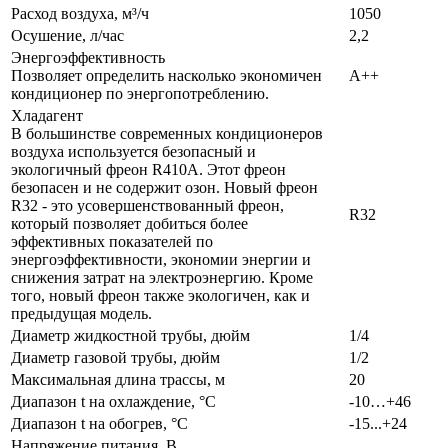
Расход воздуха, м³/ч
1050
Осушение, л/час
2,2
Энергоэффективность
Позволяет определить насколько экономичен
A++
кондиционер по энергопотреблению.
Хладагент
В большинстве современных кондиционеров
воздуха используется безопасный и
экологичный фреон R410A. Этот фреон
безопасен и не содержит озон. Новый фреон
R32 - это усовершенствованный фреон,
R32
который позволяет добиться более
эффективных показателей по
энергоэффективности, экономии энергии и
снижения затрат на электроэнергию. Кроме
того, новый фреон также экологичен, как и
предыдущая модель.
Диаметр жидкостной трубы, дюйм
1/4
Диаметр газовой трубы, дюйм
1/2
Максимальная длина трассы, м
20
Диапазон t на охлаждение, °С
-10…+46
Диапазон t на обогрев, °С
-15...+24
Напряжение питания, В