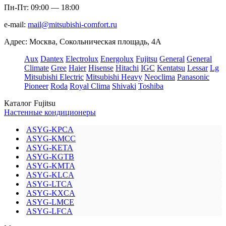
Пн-Пт: 09:00 — 18:00
e-mail:
mail@mitsubishi-comfort.ru
Адрес: Москва, Сокольническая площадь, 4А
Aux
Dantex
Electrolux
Energolux
Fujitsu
General
General
Climate
Gree
Haier
Hisense
Hitachi
IGC
Kentatsu
Lessar
Lg
Mitsubishi Electric
Mitsubishi Heavy
Neoclima
Panasonic
Pioneer
Roda
Royal Clima
Shivaki
Toshiba
Каталог Fujitsu
Настенные кондиционеры
ASYG-KPCA
ASYG-KMCC
ASYG-KETA
ASYG-KGTB
ASYG-KMTA
ASYG-KLCA
ASYG-LTCA
ASYG-KXCA
ASYG-LMCE
ASYG-LFCA