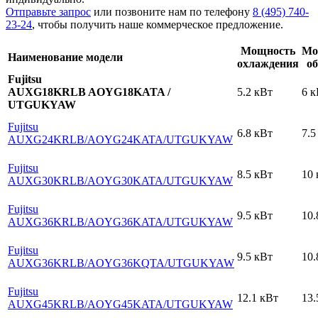
Отправьте запрос
или позвоните нам по телефону
8 (495) 740-
23-24
, чтобы получить наше коммерческое предложение.
Мощность
Мо
Наименование модели
охлаждения
об
Fujitsu
AUXG18KRLB AOYG18KATA /
5.2 кВт
6 к
UTGUKYAW
Fujitsu
6.8 кВт
7.5
AUXG24KRLB
/AOYG24KATA
/UTGUKYAW
Fujitsu
8.5 кВт
10 
AUXG30KRLB
/AOYG30KATA
/UTGUKYAW
Fujitsu
9.5 кВт
10.
AUXG36KRLB
/AOYG36KATA
/UTGUKYAW
Fujitsu
9.5 кВт
10.
AUXG36KRLB
/AOYG36KQTA
/UTGUKYAW
Fujitsu
12.1 кВт
13.
AUXG45KRLB
/AOYG45KATA
/UTGUKYAW