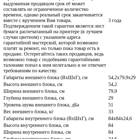
выдуманная продавцом срок её может
составлять не ограниченное количество
времени, однако реальный срок заканчивается
вместе с вручением Вам товара.
3 года
Подтверждением такой гарантии является лист
бумаги распечатанный на принтере (в лучшем
случаи цветном) с указанием адреса
гарантийной мастерской, которой возможно
платят за ремонт, но только пока товар есть в
продаже. Остерегайтесь таких продавцов, ведь
возможно товар с подобными гарантийными
талонами попал к ним нелегально и не отвечает
требованиям по качеству.
Габариты внешнего блока (ВхШхГ), см
54,2х79,9х29
Высота внешнего блока, см
54,2
Ширина внешнего блока, см
79,9
Глубина внешнего блока, см
29
Уровень шума внешнего блока, дБа
51
Вес внешнего блока, кг
33
Габариты внутреннего блока (ВхШхГ), см
84x84х24,6
Высота внутреннего блока, см
84
Ширина внутреннего блока, см
84
Глубина внутреннего блока, см
24,6