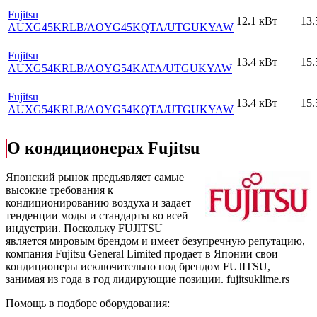
Fujitsu
12.1 кВт
13.
AUXG45KRLB
/AOYG45KQTA
/UTGUKYAW
Fujitsu
13.4 кВт
15.
AUXG54KRLB
/AOYG54KATA
/UTGUKYAW
Fujitsu
13.4 кВт
15.
AUXG54KRLB
/AOYG54KQTA
/UTGUKYAW
О кондиционерах Fujitsu
Японский рынок предъявляет самые
высокие требования к
кондиционированию воздуха и задает
тенденции моды и стандарты во всей
индустрии. Поскольку FUJITSU
является мировым брендом и имеет безупречную репутацию,
компания Fujitsu General Limited продает в Японии свои
кондиционеры исключительно под брендом FUJITSU,
занимая из года в год лидирующие позиции.
fujitsuklime.rs
Помощь в подборе оборудования: