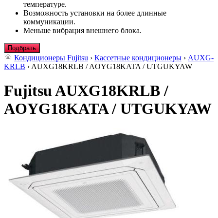
температуре.
Возможность установки на более длинные
коммуникации.
Меньше вибрация внешнего блока.
Подбрать
Кондиционеры Fujitsu
›
Кассетные кондиционеры
›
AUXG-
KRLB
› AUXG18KRLB / AOYG18KATA / UTGUKYAW
Fujitsu AUXG18KRLB /
AOYG18KATA / UTGUKYAW