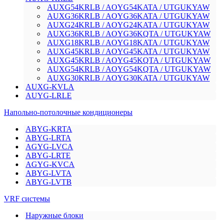
AUXG54KRLB / AOYG54KATA / UTGUKYAW
AUXG36KRLB / AOYG36KATA / UTGUKYAW
AUXG24KRLB / AOYG24KATA / UTGUKYAW
AUXG36KRLB / AOYG36KQTA / UTGUKYAW
AUXG18KRLB / AOYG18KATA / UTGUKYAW
AUXG45KRLB / AOYG45KATA / UTGUKYAW
AUXG45KRLB / AOYG45KQTA / UTGUKYAW
AUXG54KRLB / AOYG54KQTA / UTGUKYAW
AUXG30KRLB / AOYG30KATA / UTGUKYAW
AUXG-KVLA
AUYG-LRLE
Напольно-потолочные кондиционеры
ABYG-KRTA
ABYG-LRTA
AGYG-LVCA
ABYG-LRTE
AGYG-KVCA
ABYG-LVTA
ABYG-LVTB
VRF системы
Наружные блоки