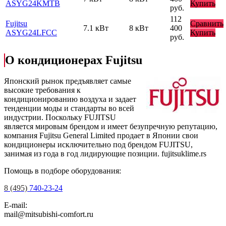
ASYG24KMTB
Купить
руб.
112
Fujitsu
Сравнить
7.1 кВт
8 кВт
400
ASYG24LFCC
Купить
руб.
О кондиционерах Fujitsu
Японский рынок предъявляет самые
высокие требования к
кондиционированию воздуха и задает
тенденции моды и стандарты во всей
индустрии. Поскольку FUJITSU
является мировым брендом и имеет безупречную репутацию,
компания Fujitsu General Limited продает в Японии свои
кондиционеры исключительно под брендом FUJITSU,
занимая из года в год лидирующие позиции.
fujitsuklime.rs
Помощь в подборе оборудования:
8 (495)
740-23-24
E-mail:
mail@mitsubishi-comfort.ru