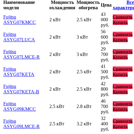
Наименование
Мощность
Мощность
Все
Цена
модели
охлаждения
обогрева
характер
43
Fujitsu
Сравнить
2 кВт
2.5 кВт
000
ASYG07KMCC
Купить
руб.
56
Fujitsu
Сравнить
2 кВт
3 кВт
600
ASYG07LUCA
Купить
руб.
29
Fujitsu
Сравнить
2 кВт
3 кВт
700
ASYG07LMCE-R
Купить
руб.
41
Fujitsu
Сравнить
2 кВт
2.5 кВт
500
ASYG07KETA
Купить
руб.
42
Fujitsu
Сравнить
2 кВт
2.5 кВт
800
ASYG07KETA-B
Купить
руб.
46
Fujitsu
Сравнить
2.5 кВт
2.8 кВт
700
ASYG09KMCC
Купить
руб.
32
Fujitsu
Сравнить
2.5 кВт
3.2 кВт
400
ASYG09LMCE-R
Купить
руб.