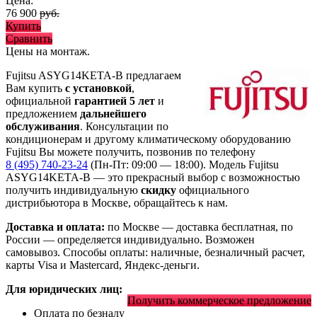
Цена:
76 900
руб.
Купить
Сравнить
Цены на монтаж
.
Fujitsu ASYG14KETA-B предлагаем
Вам купить
с установкой
,
официальной
гарантией 5 лет
и
предложением
дальнейшего
обслуживания
. Консультации по
кондиционерам и другому климатическому оборудованию
Fujitsu Вы можете получить, позвонив по телефону
8 (495) 740-23-24
(Пн-Пт: 09:00 — 18:00). Модель Fujitsu
ASYG14KETA-B
— это
прекрасный выбор с
возможностью
получить индивидуальную
скидку
официального
дистрибьютора в Москве, обращайтесь к нам.
Доставка и оплата:
по Москве — доставка бесплатная, по
России — определяется индивидуально. Возможен
самовывоз. Способы оплаты: наличные, безналичный расчет,
карты Visa и Mastercard, Яндекс-деньги.
Для юридических лиц:
Получить коммерческое предложение
Оплата по безналу