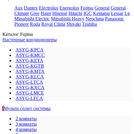
Aux
Dantex
Electrolux
Energolux
Fujitsu
General
General
Climate
Gree
Haier
Hisense
Hitachi
IGC
Kentatsu
Lessar
Lg
Mitsubishi Electric
Mitsubishi Heavy
Neoclima
Panasonic
Pioneer
Roda
Royal Clima
Shivaki
Toshiba
Каталог Fujitsu
Настенные кондиционеры
ASYG-KPCA
ASYG-KMCC
ASYG-KETA
ASYG-KGTB
ASYG-KMTA
ASYG-KLCA
ASYG-LTCA
ASYG-KXCA
ASYG-LMCE
ASYG-LFCA
Мульти сплит системы
2 комнаты
3 комнаты
4 комнаты