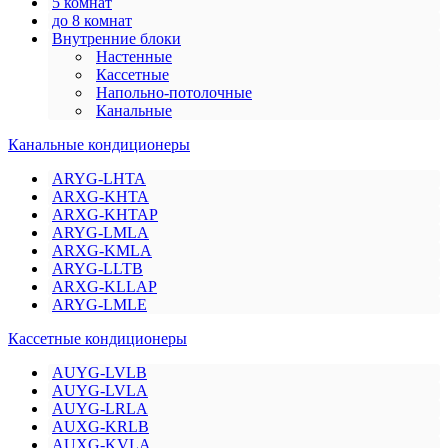
5 комнат
до 8 комнат
Внутренние блоки
Настенные
Кассетные
Напольно-потолочные
Канальные
Канальные кондиционеры
ARYG-LHTA
ARXG-KHTA
ARXG-KHTAP
ARYG-LMLA
ARXG-KMLA
ARYG-LLTB
ARXG-KLLAP
ARYG-LMLE
Кассетные кондиционеры
AUYG-LVLB
AUYG-LVLA
AUYG-LRLA
AUXG-KRLB
AUXG-KVLA