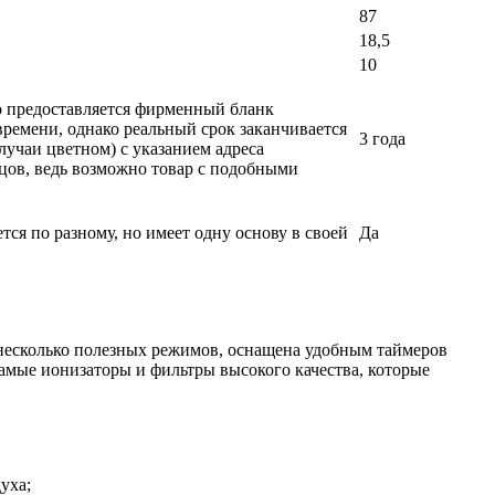
87
18,5
10
ло предоставляется фирменный бланк
времени, однако реальный срок заканчивается
3 года
лучаи цветном) с указанием адреса
вцов, ведь возможно товар с подобными
я по разному, но имеет одну основу в своей
Да
 несколько полезных режимов, оснащена удобным таймеров
самые ионизаторы и фильтры высокого качества, которые
уха;