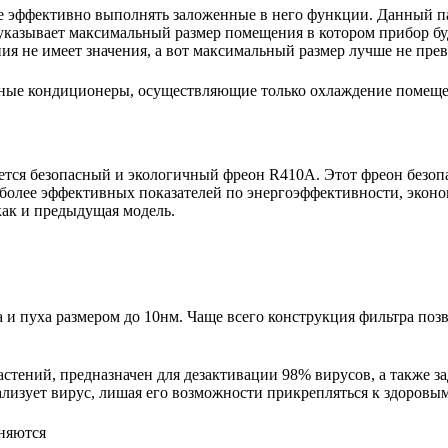
е эффективно выполнять заложенные в него функции. Данный па
указывает максимальный размер помещения в котором прибор буде
 не имеет значения, а вот максимальный размер лучше не пре
ьные кондиционеры, осуществляющие только охлаждение помещ
тся безопасный и экологичный фреон R410A. Этот фреон безопа
более эффективных показателей по энергоэффективности, эконо
как и предыдущая модель.
 пуха размером до 10нм. Чаще всего конструкция фильтра позво
астений, предназначен для дезактивации 98% вирусов, а также 
лизует вирус, лишая его возможности прикрепляться к здоровым
няются