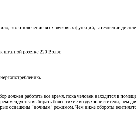
ило, это отключение всех звуковых функций, затемнение диспл
 штатной розетке 220 Вольт.
энергопотреблению.
ор должен работать все время, пока человек находится в помещ
екомендуется выбирать более тихие воздухоочистители, чем для
орые оснащены "ночным" режимом. Чем ниже обороты вентилято