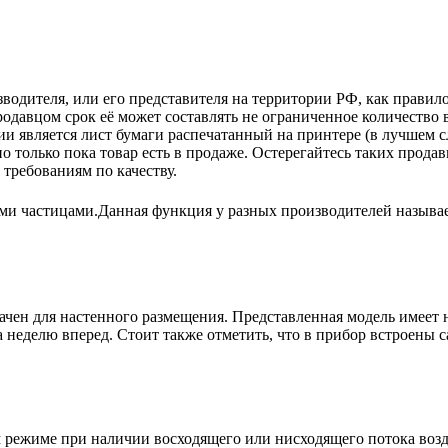
зводителя, или его представителя на территории РФ, как прави
одавцом срок её может составлять не ограниченное количество 
и является лист бумаги распечатанный на принтере (в лучшем с
но только пока товар есть в продаже. Остерегайтесь таких прода
требованиям по качеству.
и частицами.Данная функция у разных производителей называетс
ачен для настенного размещения. Представленная модель имеет
 неделю вперед. Стоит также отметить, что в прибор встроены 
.
м режиме при наличии восходящего или нисходящего потока возд