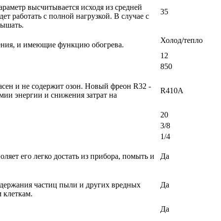
раметр высчитывается исходя из средней
35
т работать с полной нагрузкой. В случае с
вышать.
Холод/тепло
ения, и имеющие функцию обогрева.
12
850
сен и не содержит озон. Новый фреон R32 -
R410A
мии энергии и снижения затрат на
20
3/8
1/4
ляет его легко достать из прибора, помыть и
Да
задержания частиц пыли и других вредных
Да
 клеткам.
Да