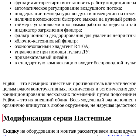
функция авторестарта восстановить работу кондиционера
автоматическое регулирование воздушного потока;
поддержание температуры воздуха в помещении на отмет
наличие возможности быстрого выхода на нужный режим
таймер с установками программы работы на неделю и тай
индикатор загрязнения фильтра;
фильтр ионного деодорирования для удаления неприятных
яблочно-катехиновый фильтр;
озонобезопасный хладагент R410A;
управление при помощи пульта ДУ;
привлекательный дизайн;
в стандартную комплектацию входит беспроводной пульт
Fujitsu – это всемирно известный производитель климатическ
целым рядом конструктивных, технических и эстетических дос
кондиционирования нескольких помещений путем подсоединени
Fujitsu – это их внешний облик. Весь модельный ряд исполнен
органично впишутся в любое окружение, не нарушая целостно
Модификации серии Настенные
Скидку
на оборудование и монтаж рассматриваем индивидуал