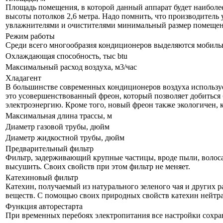
Площадь помещения, в которой данный аппарат будет наиболе
высоты потолков 2,6 метра. Надо помнить, что производитель 
увлажнителями и очистителями минимальный размер помещения
Режим работы
Среди всего многообразия кондиционеров выделяются мобил
Охлаждающая способность, тыс btu
Максимальный расход воздуха, м3/час
Хладагент
В большинстве современных кондиционеров воздуха используе
это усовершенствованный фреон, который позволяет добиться 
электроэнергию. Кроме того, новый фреон также экологичен, 
Максимальная длина трассы, м
Диаметр газовой трубы, дюйм
Диаметр жидкостной трубы, дюйм
Предварительный фильтр
Фильтр, задерживающий крупные частицы, вроде пыли, волоса и
высушить. Своих свойств при этом фильтр не меняет.
Катехиновый фильтр
Катехин, получаемый из натурального зеленого чая и других р
веществ. С помощью своих природных свойств катехин нейтра
Функция авторестарта
При временных перебоях электропитания все настройки сохра