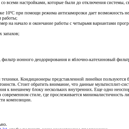
 со всеми настройками, которые были до отключения системы, с
ке 10ºС при помощи режима антизаморозки дает возможность не
 работы;
мер на начало и окончание работы с четырьмя вариантами прогр
 запахов;
, фильтр ионного деодорирования и яблочно-катехиновый фильт
ой техники. Кондиционеры представленной линейки пользуются б
тоинств. Стоит обратить внимание, что данные мультисплит-си
я к внешнему блоку нескольких внутренних. Еще одно неоспор
 в современном стиле, где прослеживается минималистичность ли
сти композиции.
ьно.