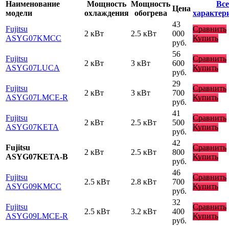
Наименование
Мощность
Мощность
Все
Цена
модели
охлаждения
обогрева
характер
43
Fujitsu
Сравнить
2 кВт
2.5 кВт
000
ASYG07KMCC
Купить
руб.
56
Fujitsu
Сравнить
2 кВт
3 кВт
600
ASYG07LUCA
Купить
руб.
29
Fujitsu
Сравнить
2 кВт
3 кВт
700
ASYG07LMCE-R
Купить
руб.
41
Fujitsu
Сравнить
2 кВт
2.5 кВт
500
ASYG07KETA
Купить
руб.
42
Fujitsu
Сравнить
2 кВт
2.5 кВт
800
ASYG07KETA-B
Купить
руб.
46
Fujitsu
Сравнить
2.5 кВт
2.8 кВт
700
ASYG09KMCC
Купить
руб.
32
Fujitsu
Сравнить
2.5 кВт
3.2 кВт
400
ASYG09LMCE-R
Купить
руб.