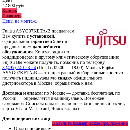
Цена:
42 800
руб.
Купить
Сравнить
Цены на монтаж
.
Fujitsu ASYG07KETA-B предлагаем
Вам купить
с установкой
,
официальной
гарантией 5 лет
и
предложением
дальнейшего
обслуживания
. Консультации по
кондиционерам и другому климатическому оборудованию
Fujitsu Вы можете получить, позвонив по телефону
8 (495) 740-23-24
(Пн-Пт: 09:00 — 18:00). Модель Fujitsu
ASYG07KETA-B
— это
прекрасный выбор с
возможностью
получить индивидуальную
скидку
официального
дистрибьютора в Москве, обращайтесь к нам.
Доставка и оплата:
по Москве — доставка бесплатная, по
России — определяется индивидуально. Возможен
самовывоз. Способы оплаты: наличные, безналичный расчет,
карты Visa и Mastercard, Яндекс-деньги.
Для юридических лиц:
Получить коммерческое предложение
Оплата по безналу