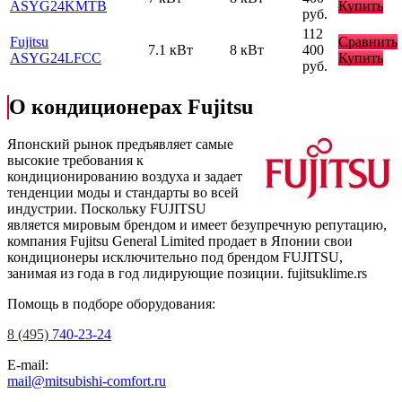
ASYG24KMTB
Купить
руб.
112
Fujitsu
Сравнить
7.1 кВт
8 кВт
400
ASYG24LFCC
Купить
руб.
О кондиционерах Fujitsu
Японский рынок предъявляет самые
высокие требования к
кондиционированию воздуха и задает
тенденции моды и стандарты во всей
индустрии. Поскольку FUJITSU
является мировым брендом и имеет безупречную репутацию,
компания Fujitsu General Limited продает в Японии свои
кондиционеры исключительно под брендом FUJITSU,
занимая из года в год лидирующие позиции.
fujitsuklime.rs
Помощь в подборе оборудования:
8 (495)
740-23-24
E-mail:
mail@mitsubishi-comfort.ru