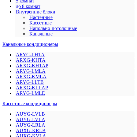
5 комнат
до 8 комнат
Внутренние блоки
Настенные
Кассетные
Напольно-потолочные
Канальные
Канальные кондиционеры
ARYG-LHTA
ARXG-KHTA
ARXG-KHTAP
ARYG-LMLA
ARXG-KMLA
ARYG-LLTB
ARXG-KLLAP
ARYG-LMLE
Кассетные кондиционеры
AUYG-LVLB
AUYG-LVLA
AUYG-LRLA
AUXG-KRLB
AUXG-KVLA