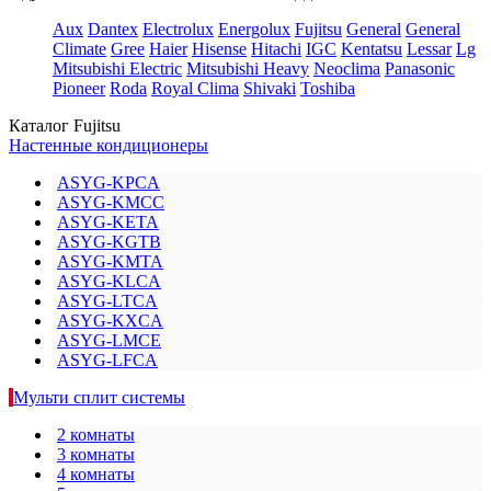
Aux
Dantex
Electrolux
Energolux
Fujitsu
General
General
Climate
Gree
Haier
Hisense
Hitachi
IGC
Kentatsu
Lessar
Lg
Mitsubishi Electric
Mitsubishi Heavy
Neoclima
Panasonic
Pioneer
Roda
Royal Clima
Shivaki
Toshiba
Каталог Fujitsu
Настенные кондиционеры
ASYG-KPCA
ASYG-KMCC
ASYG-KETA
ASYG-KGTB
ASYG-KMTA
ASYG-KLCA
ASYG-LTCA
ASYG-KXCA
ASYG-LMCE
ASYG-LFCA
Мульти сплит системы
2 комнаты
3 комнаты
4 комнаты