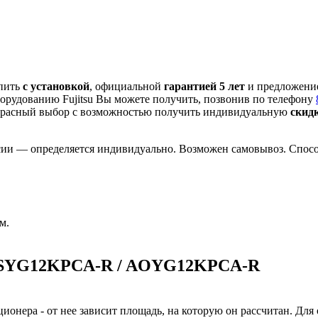
пить
с установкой
, официальной
гарантией 5 лет
и предложен
орудованию Fujitsu Вы можете получить, позвонив по телефону
красный выбор с
возможностью получить индивидуальную
скид
сии — определяется индивидуально. Возможен самовывоз. Способ
м.
 ASYG12KPCA-R / AOYG12KPCA-R
ионера - от нее зависит площадь, на которую он рассчитан. Для