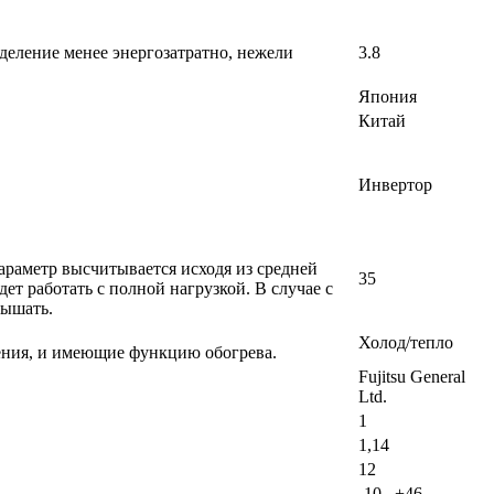
деление менее энергозатратно, нежели
3.8
Япония
Китай
Инвертор
раметр высчитывается исходя из средней
35
т работать с полной нагрузкой. В случае с
вышать.
Холод/тепло
ения, и имеющие функцию обогрева.
Fujitsu General
Ltd.
1
1,14
12
-10...+46