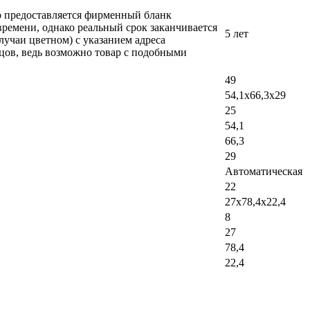
ло предоставляется фирменный бланк
времени, однако реальный срок заканчивается
5 лет
лучаи цветном) с указанием адреса
вцов, ведь возможно товар с подобными
49
54,1х66,3х29
25
54,1
66,3
29
Автоматическая
22
27х78,4х22,4
8
27
78,4
22,4