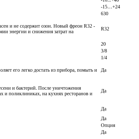
-15…+24
630
сен и не содержит озон. Новый фреон R32 -
R32
мии энергии и снижения затрат на
20
3/8
1/4
ляет его легко достать из прибора, помыть и
Да
есени и бактерий. После уничтожения
Да
х и поликлиниках, на кухнях ресторанов и
Да
Да
Опция
Да