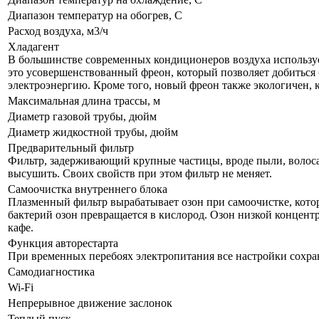
Диапазон температур на обогрев, С
Расход воздуха, м3/ч
Хладагент
В большинстве современных кондиционеров воздуха используе
это усовершенствованный фреон, который позволяет добиться 
электроэнергию. Кроме того, новый фреон также экологичен, 
Максимальная длина трассы, м
Диаметр газовой трубы, дюйм
Диаметр жидкостной трубы, дюйм
Предварительный фильтр
Фильтр, задерживающий крупные частицы, вроде пыли, волоса и
высушить. Своих свойств при этом фильтр не меняет.
Самоочистка внутреннего блока
Плазменный фильтр вырабатывает озон при самоочистке, кото
бактерий озон превращается в кислород. Озон низкой концент
кафе.
Функция авторестарта
При временных перебоях электропитания все настройки сохра
Самодиагностика
Wi-Fi
Непрерывное движение заслонок
Теплый пуск