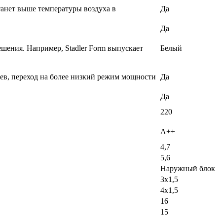
танет выше температуры воздуха в
Да
Да
ешения. Например, Stadler Form выпускает
Белый
еев, переход на более низкий режим мощности
Да
Да
220
A++
4,7
5,6
Наружный блок
3х1,5
4х1,5
16
15