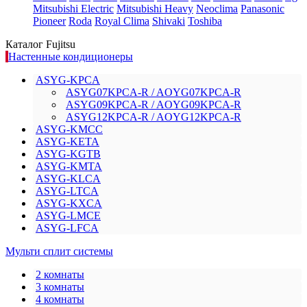
Mitsubishi Electric
Mitsubishi Heavy
Neoclima
Panasonic
Pioneer
Roda
Royal Clima
Shivaki
Toshiba
Каталог Fujitsu
Настенные кондиционеры
ASYG-KPCA
ASYG07KPCA-R / AOYG07KPCA-R
ASYG09KPCA-R / AOYG09KPCA-R
ASYG12KPCA-R / AOYG12KPCA-R
ASYG-KMCC
ASYG-KETA
ASYG-KGTB
ASYG-KMTA
ASYG-KLCA
ASYG-LTCA
ASYG-KXCA
ASYG-LMCE
ASYG-LFCA
Мульти сплит системы
2 комнаты
3 комнаты
4 комнаты