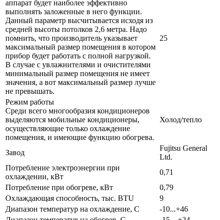
аппарат будет наиболее эффективно
выполнять заложенные в него функции.
Данный параметр высчитывается исходя из
средней высоты потолков 2,6 метра. Надо
помнить, что производитель указывает
25
максимальный размер помещения в котором
прибор будет работать с полной нагрузкой.
В случае с увлажнителями и очистителями
минимальный размер помещения не имеет
значения, а вот максимальный размер лучше
не превышать.
Режим работы
Среди всего многообразия кондиционеров
выделяются мобильные кондиционеры,
Холод/тепло
осуществляющие только охлаждение
помещения, и имеющие функцию обогрева.
Fujitsu General
Завод
Ltd.
Потребление электроэнергии при
0,71
охлаждении, кВт
Потребление при обогреве, кВт
0,79
Охлаждающая способность, тыс. BTU
9
Диапазон температур на охлаждение, С
-10...+46
Диапазон температур на обогрев, С
-15…+24