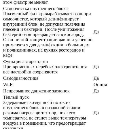
этом фильтр не меняет.
Самоочистка внутреннего блока
Плазменный фильтр вырабатывает озон при
самоочистке, который дезинфицирует
внутренний блок, не допуская появления
плесени и бактерий. После уничтожения
Да
бактерий озон превращается в кислород.
Озон низкой концентрации давно и успешно
применяется для дезинфекции в больницах
и поликлиниках, на кухнях ресторанов и
кафе.
Функция авторестарта
При временных перебоях электропитания
Да
все настройки сохраняются
Самодиагностика
Да
Wi-Fi
Опция
Непрерывное движение заслонок
Да
Теплый пуск
Задерживает воздушный поток из
внутреннего блока в начальной стадии
режима нагрева до тех пор, пока его
Да
температура не станет выше температуры
воздуха в помещении, что предотвращает
сквозняки.