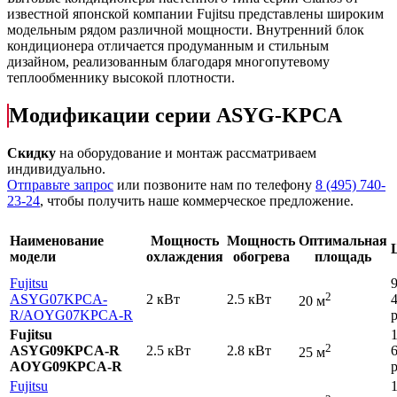
известной японской компании Fujitsu представлены широким
модельным рядом различной мощности. Внутренний блок
кондиционера отличается продуманным и стильным
дизайном, реализованным благодаря многопутевому
теплообменнику высокой плотности.
Модификации серии ASYG-KPCA
Скидку
на оборудование и монтаж рассматриваем
индивидуально.
Отправьте запрос
или позвоните нам по телефону
8 (495) 740-
23-24
, чтобы получить наше коммерческое предложение.
Наименование
Мощность
Мощность
Оптимальная
модели
охлаждения
обогрева
площадь
Fujitsu
2
ASYG07KPCA-
2 кВт
2.5 кВт
20 м
R
/AOYG07KPCA-R
р
Fujitsu
2
ASYG09KPCA-R
2.5 кВт
2.8 кВт
25 м
AOYG09KPCA-R
р
Fujitsu