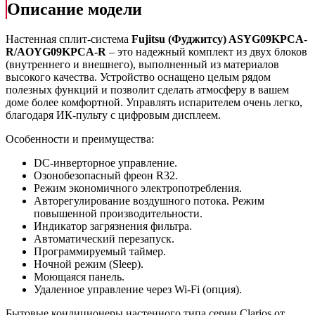
Описание модели
Настенная сплит-система
Fujitsu (Фуджитсу) ASYG09KPCA-
R/AOYG09KPCA-R
– это надежный комплект из двух блоков
(внутреннего и внешнего), выполненный из материалов
высокого качества. Устройство оснащено целым рядом
полезных функций и позволит сделать атмосферу в вашем
доме более комфортной. Управлять испарителем очень легко,
благодаря ИК-пульту с цифровым дисплеем.
Особенности и преимущества:
DC-инверторное управление.
Озонобезопасный фреон R32.
Режим экономичного электропотребления.
Авторегулирование воздушного потока. Режим
повышенной производительности.
Индикатор загрязнения фильтра.
Автоматический перезапуск.
Программируемый таймер.
Ночной режим (Sleep).
Моющаяся панель.
Удаленное управление через Wi-Fi (опция).
Бытовые кондиционеры настенного типа серии Clarios от