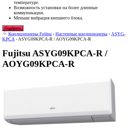
температуре.
Возможность установки на более длинные
коммуникации.
Меньше вибрация внешнего блока.
Подбрать
Кондиционеры Fujitsu
›
Настенные кондиционеры
›
ASYG-
KPCA
› ASYG09KPCA-R / AOYG09KPCA-R
Fujitsu ASYG09KPCA-R /
AOYG09KPCA-R