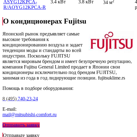
2
ASYG12KPCA-
3.4 кВт
3.8 кВт
34 м
R
/AOYG12KPCA-R
р
О кондиционерах Fujitsu
Японский рынок предъявляет самые
высокие требования к
кондиционированию воздуха и задает
тенденции моды и стандарты во всей
индустрии. Поскольку FUJITSU
является мировым брендом и имеет безупречную репутацию,
компания Fujitsu General Limited продает в Японии свои
кондиционеры исключительно под брендом FUJITSU,
занимая из года в год лидирующие позиции.
fujitsuklime.rs
Помощь в подборе оборудования:
8 (495)
740-23-24
E-mail:
mail@mitsubishi-comfort.ru
Отправить заявку
Отправьте заявку