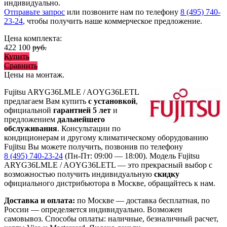
индивидуально.
Отправьте запрос
или позвоните нам по телефону
8 (495) 740-
23-24
, чтобы получить наше коммерческое предложение.
Цена комплекта:
422 100
руб.
Купить
Сравнить
Цены на монтаж
.
Fujitsu ARYG36LMLE / AOYG36LETL
предлагаем Вам купить
с установкой
,
официальной
гарантией 5 лет
и
предложением
дальнейшего
обслуживания
. Консультации по
кондиционерам и другому климатическому оборудованию
Fujitsu Вы можете получить, позвонив по телефону
8 (495) 740-23-24
(Пн-Пт: 09:00 — 18:00). Модель Fujitsu
ARYG36LMLE / AOYG36LETL
— это
прекрасный выбор с
возможностью получить индивидуальную
скидку
официального дистрибьютора в Москве, обращайтесь к нам.
Доставка и оплата:
по Москве — доставка бесплатная, по
России — определяется индивидуально. Возможен
самовывоз. Способы оплаты: наличные, безналичный расчет,