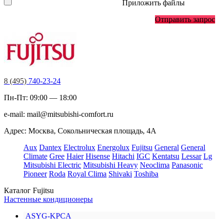
Приложить файлы
Отправить запрос
8 (495)
740-23-24
Пн-Пт: 09:00 — 18:00
e-mail:
mail@mitsubishi-comfort.ru
Адрес: Москва, Сокольническая площадь, 4А
Aux
Dantex
Electrolux
Energolux
Fujitsu
General
General
Climate
Gree
Haier
Hisense
Hitachi
IGC
Kentatsu
Lessar
Lg
Mitsubishi Electric
Mitsubishi Heavy
Neoclima
Panasonic
Pioneer
Roda
Royal Clima
Shivaki
Toshiba
Каталог Fujitsu
Настенные кондиционеры
ASYG-KPCA