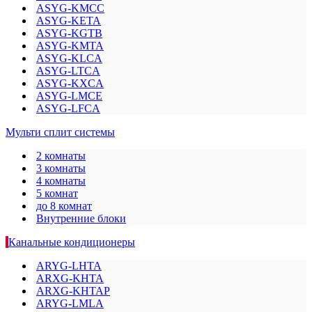
ASYG-KMCC
ASYG-KETA
ASYG-KGTB
ASYG-KMTA
ASYG-KLCA
ASYG-LTCA
ASYG-KXCA
ASYG-LMCE
ASYG-LFCA
Мульти сплит системы
2 комнаты
3 комнаты
4 комнаты
5 комнат
до 8 комнат
Внутренние блоки
Канальные кондиционеры
ARYG-LHTA
ARXG-KHTA
ARXG-KHTAP
ARYG-LMLA