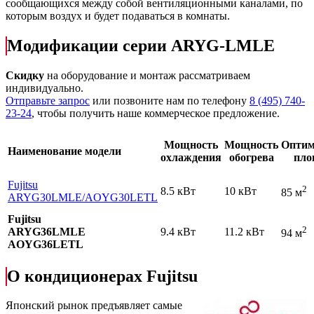
сообщающихся между собой вентиляционными каналами, по
которым воздух и будет подаваться в комнаты.
Модификации серии ARYG-LMLE
Скидку
на оборудование и монтаж рассматриваем
индивидуально.
Отправьте запрос
или позвоните нам по телефону
8 (495) 740-
23-24
, чтобы получить наше коммерческое предложение.
Мощность
Мощность
Оптим
Наименование модели
охлаждения
обогрева
пло
Fujitsu
2
8.5 кВт
10 кВт
85 м
ARYG30LMLE
/AOYG30LETL
Fujitsu
2
ARYG36LMLE
9.4 кВт
11.2 кВт
94 м
AOYG36LETL
О кондиционерах Fujitsu
Японский рынок предъявляет самые