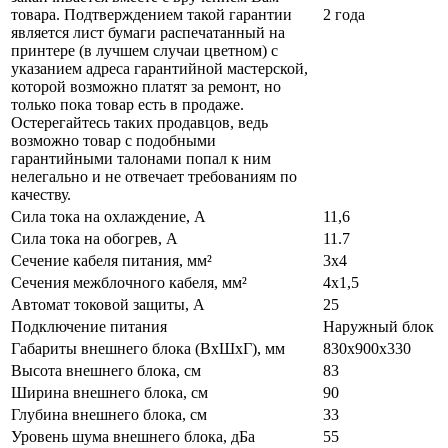
товара. Подтверждением такой гарантии
2 года
является лист бумаги распечатанный на
принтере (в лучшем случаи цветном) с
указанием адреса гарантийной мастерской,
которой возможно платят за ремонт, но
только пока товар есть в продаже.
Остерегайтесь таких продавцов, ведь
возможно товар с подобными
гарантийными талонами попал к ним
нелегально и не отвечает требованиям по
качеству.
Сила тока на охлаждение, А
11,6
Сила тока на обогрев, А
11.7
Сечение кабеля питания, мм²
3x4
Сечения межблочного кабеля, мм²
4x1,5
Автомат токовой защиты, A
25
Подключение питания
Наружный блок
Габариты внешнего блока (ВхШхГ), мм
830x900x330
Высота внешнего блока, см
83
Ширина внешнего блока, см
90
Глубина внешнего блока, см
33
Уровень шума внешнего блока, дБа
55