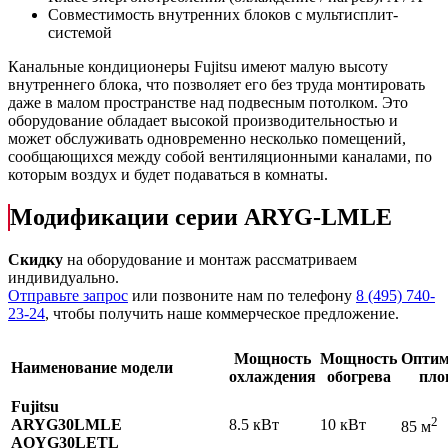
Совместимость внутренних блоков с мультисплит-
системой
Канальные кондиционеры Fujitsu имеют малую высоту
внутреннего блока, что позволяет его без труда монтировать
даже в малом пространстве над подвесным потолком. Это
оборудование обладает высокой производительностью и
может обслуживать одновременно несколько помещений,
сообщающихся между собой вентиляционными каналами, по
которым воздух и будет подаваться в комнаты.
Модификации серии ARYG-LMLE
Скидку
на оборудование и монтаж рассматриваем
индивидуально.
Отправьте запрос
или позвоните нам по телефону
8 (495) 740-
23-24
, чтобы получить наше коммерческое предложение.
Мощность
Мощность
Оптим
Наименование модели
охлаждения
обогрева
пло
Fujitsu
2
ARYG30LMLE
8.5 кВт
10 кВт
85 м
AOYG30LETL