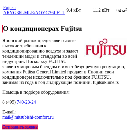
Fujitsu
2
9.4 кВт
11.2 кВт
94 м
ARYG36LMLE
/AOYG36LETL
О кондиционерах Fujitsu
Японский рынок предъявляет самые
высокие требования к
кондиционированию воздуха и задает
тенденции моды и стандарты во всей
индустрии. Поскольку FUJITSU
является мировым брендом и имеет безупречную репутацию,
компания Fujitsu General Limited продает в Японии свои
кондиционеры исключительно под брендом FUJITSU,
занимая из года в год лидирующие позиции.
fujitsuklime.rs
Помощь в подборе оборудования:
8 (495)
740-23-24
E-mail:
mail@mitsubishi-comfort.ru
Отправить заявку