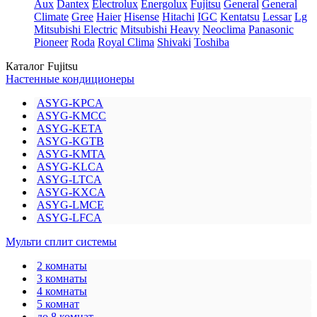
Aux
Dantex
Electrolux
Energolux
Fujitsu
General
General
Climate
Gree
Haier
Hisense
Hitachi
IGC
Kentatsu
Lessar
Lg
Mitsubishi Electric
Mitsubishi Heavy
Neoclima
Panasonic
Pioneer
Roda
Royal Clima
Shivaki
Toshiba
Каталог Fujitsu
Настенные кондиционеры
ASYG-KPCA
ASYG-KMCC
ASYG-KETA
ASYG-KGTB
ASYG-KMTA
ASYG-KLCA
ASYG-LTCA
ASYG-KXCA
ASYG-LMCE
ASYG-LFCA
Мульти сплит системы
2 комнаты
3 комнаты
4 комнаты
5 комнат
до 8 комнат