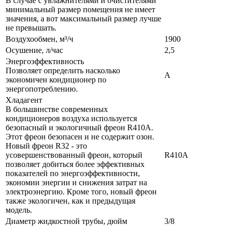
В случае с увлажнителями и очистителями
минимальный размер помещения не имеет
значения, а вот максимальный размер лучше
не превышать.
Воздухообмен, м³/ч
1900
Осушение, л/час
2,5
Энергоэффективность
Позволяет определить насколько
A
экономичен кондиционер по
энергопотреблению.
Хладагент
В большинстве современных
кондиционеров воздуха используется
безопасный и экологичный фреон R410A.
Этот фреон безопасен и не содержит озон.
Новый фреон R32 - это
усовершенствованный фреон, который
R410A
позволяет добиться более эффективных
показателей по энергоэффективности,
экономии энергии и снижения затрат на
электроэнергию. Кроме того, новый фреон
также экологичен, как и предыдущая
модель.
Диаметр жидкостной трубы, дюйм
3/8